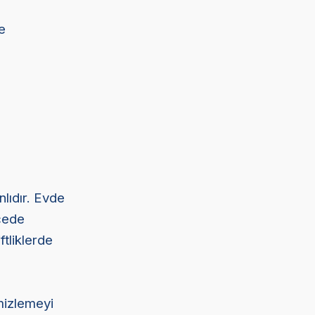
e
lıdır. Evde
hçede
ftliklerde
emizlemeyi