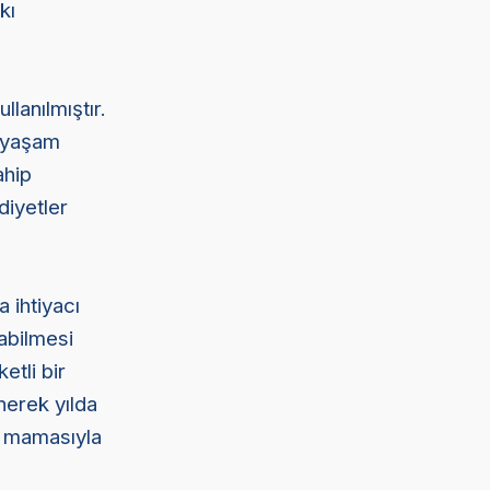
kı
lanılmıştır.
 yaşam
ahip
diyetler
 ihtiyacı
abilmesi
etli bir
inerek yılda
k mamasıyla