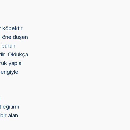
 köpektir.
an öne düşen
k burun
dir. Oldukça
ruk yapısı
erengiyle
n
 eğitimi
 bir alan