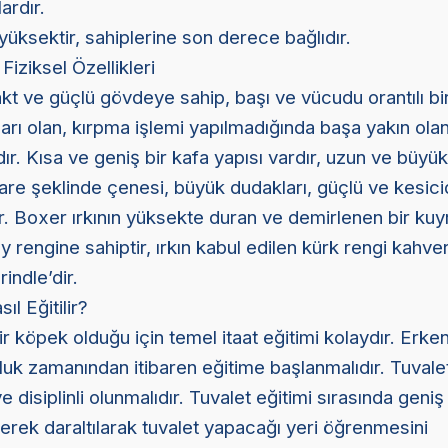
rdır.
üksektir, sahiplerine son derece bağlıdır.
iziksel Özellikleri
t ve güçlü gövdeye sahip, başı ve vücudu orantılı bir
ları olan, kırpma işlemi yapılmadığında başa yakın ol
dır. Kısa ve geniş bir kafa yapısı vardır, uzun ve büyü
 Kare şeklinde çenesi, büyük dudakları, güçlü ve kesici
dır. Boxer ırkının yüksekte duran ve demirlenen bir kuy
 tüy rengine sahiptir, ırkın kabul edilen kürk rengi kahv
indle’dir.
l Eğitilir?
bir köpek olduğu için temel itaat eğitimi kolaydır. Erke
k zamanından itibaren eğitime başlanmalıdır. Tuvalet
ve disiplinli olunmalıdır. Tuvalet eğitimi sırasında geniş
iderek daraltılarak tuvalet yapacağı yeri öğrenmesini