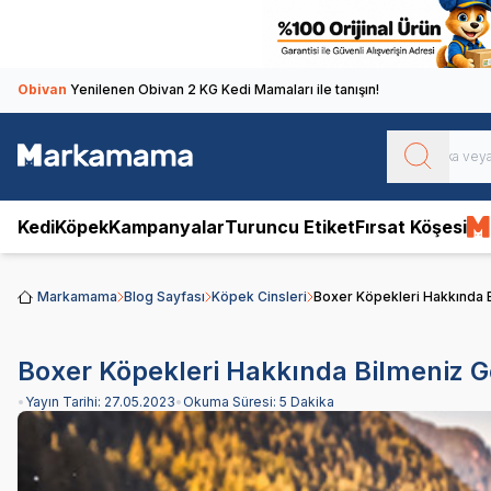
Obivan
Yenilenen Obivan 2 KG Kedi Mamaları ile tanışın!
Kedi
Köpek
Kampanyalar
Turuncu Etiket
Fırsat Köşesi
Markamama
Blog Sayfası
Köpek Cinsleri
Boxer Köpekleri Hakkında 
Boxer Köpekleri Hakkında Bilmeniz G
•
Yayın Tarihi:
27.05.2023
•
Okuma Süresi:
5 Dakika