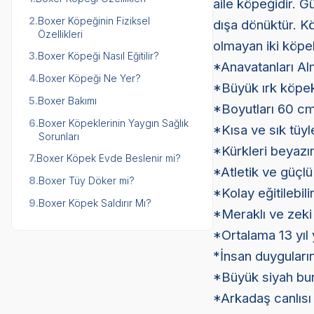
aile köpeğidir. G
2.
Boxer Köpeğinin Fiziksel
dışa dönüktür. K
Özellikleri
olmayan iki köpe
3.
Boxer Köpeği Nasıl Eğitilir?
*Anavatanları Al
4.
Boxer Köpeği Ne Yer?
*Büyük ırk köpek
5.
Boxer Bakımı
*Boyutları 60 cm’e
6.
Boxer Köpeklerinin Yaygın Sağlık
*Kısa ve sık tüyle
Sorunları
*Kürkleri beyazın
7.
Boxer Köpek Evde Beslenir mi?
*Atletik ve güçlü
8.
Boxer Tüy Döker mi?
*Kolay eğitilebilir
9.
Boxer Köpek Saldırır Mı?
*Meraklı ve zeki
*Ortalama 13 yıl 
*İnsan duyguları
*Büyük siyah buru
*Arkadaş canlısı