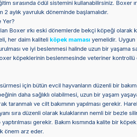
itim sırasında ödül sistemini kullanabilirsiniz. Boxer ır
m 2 aylık yavruluk döneminde başlamalıdır.
 Yer?
 olan Boxer ırkı eski dönemlerde bekçi köpeği olarak kul
i, her daim kaliteli
köpek maması
yemelidir. Uygun
turulması ve iyi beslenmesi halinde uzun bir yaşama s
Boxer köpeklerinin beslenmesinde veteriner kontrollü 
sürmesi için bütün evcil hayvanların düzenli bir bakıma
eğinin daha sağlıklı olabilmesi, uzun bir yaşam yaşay
rak taranmalı ve cilt bakımının yapılması gerekir. Harek
anı sıra düzenli olarak kulaklarının nemli bir bezle sil
 yaptırılması gerekir. Bakım kısmında kalite bir köpe
k önem arz eder.