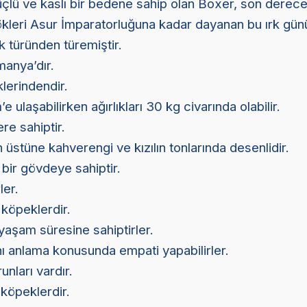
üçlü ve kaslı bir bedene sahip olan Boxer, son derece
ökleri Asur İmparatorluğuna kadar dayanan bu ırk gü
k türünden türemiştir.
manya’dır.
lerindendir.
 ulaşabilirken ağırlıkları 30 kg civarında olabilir.
re sahiptir.
 üstüne kahverengi ve kızılın tonlarında desenlidir.
 bir gövdeye sahiptir.
ler.
 köpeklerdir.
yaşam süresine sahiptirler.
nı anlama konusunda empati yapabilirler.
nları vardır.
 köpeklerdir.