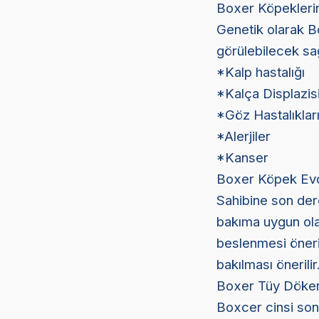
Boxer Köpeklerin
Genetik olarak Bo
görülebilecek sağ
*Kalp hastalığı
*Kalça Displazis
*Göz Hastalıklar
*Alerjiler
*Kanser
Boxer Köpek Evd
Sahibine son dere
bakıma uygun ola
beslenmesi öneril
bakılması önerilir
Boxer Tüy Döker
Boxcer cinsi son 