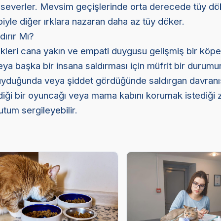
 severler. Mevsim geçişlerinde orta derecede tüy dö
biyle diğer ırklara nazaran daha az tüy döker.
ırır Mı?
kleri cana yakın ve empati duygusu gelişmiş bir köpe
veya başka bir insana saldırması için müfrit bir durum
uyduğunda veya şiddet gördüğünde saldırgan davranı
vdiği bir oyuncağı veya mama kabını korumak istediği
utum sergileyebilir.