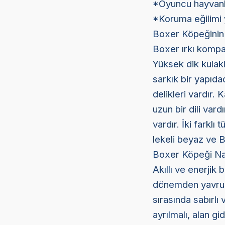
*Oyuncu hayvanla
*Koruma eğilimi y
Boxer Köpeğinin F
Boxer ırkı kompak
Yüksek dik kulak
sarkık bir yapıda
delikleri vardır.
uzun bir dili var
vardır. İki farklı
lekeli beyaz ve Br
Boxer Köpeği Nası
Akıllı ve enerjik 
dönemden yavrulu
sırasında sabırlı 
ayrılmalı, alan g