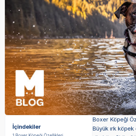
Boxer Köpeği Öze
İçindekiler
Büyük ırk köpek c
1.
Boxer Köpeği Özellikleri