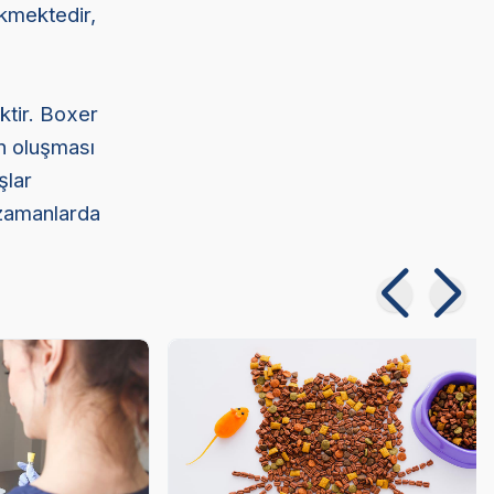
kmektedir,
ktir. Boxer
un oluşması
şlar
 zamanlarda