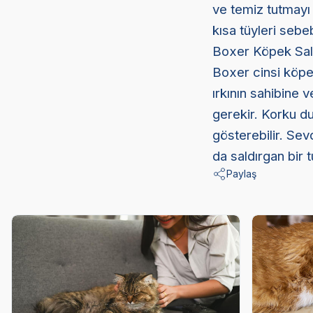
ve temiz tutmayı
kısa tüyleri sebe
Boxer Köpek Sald
Boxer cinsi köpe
ırkının sahibine 
gerekir. Korku d
gösterebilir. Se
da saldırgan bir t
Paylaş