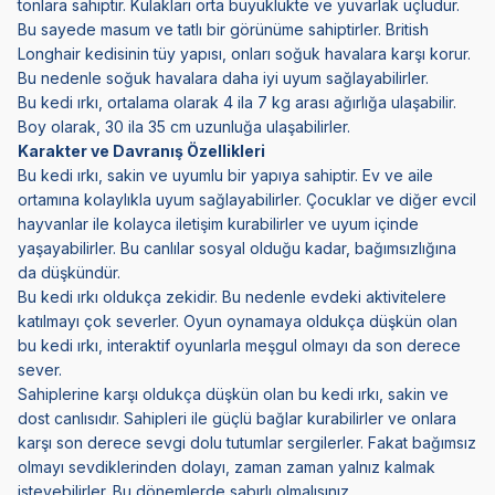
tonlara sahiptir. Kulakları orta büyüklükte ve yuvarlak uçludur.
Bu sayede masum ve tatlı bir görünüme sahiptirler. British
Longhair kedisinin tüy yapısı, onları soğuk havalara karşı korur.
Bu nedenle soğuk havalara daha iyi uyum sağlayabilirler.
Bu kedi ırkı, ortalama olarak 4 ila 7 kg arası ağırlığa ulaşabilir.
Boy olarak, 30 ila 35 cm uzunluğa ulaşabilirler.
Karakter ve Davranış Özellikleri
Bu kedi ırkı, sakin ve uyumlu bir yapıya sahiptir. Ev ve aile
ortamına kolaylıkla uyum sağlayabilirler. Çocuklar ve diğer evcil
hayvanlar ile kolayca iletişim kurabilirler ve uyum içinde
yaşayabilirler. Bu canlılar sosyal olduğu kadar, bağımsızlığına
da düşkündür.
Bu kedi ırkı oldukça zekidir. Bu nedenle evdeki aktivitelere
katılmayı çok severler. Oyun oynamaya oldukça düşkün olan
bu kedi ırkı, interaktif oyunlarla meşgul olmayı da son derece
sever.
Sahiplerine karşı oldukça düşkün olan bu kedi ırkı, sakin ve
dost canlısıdır. Sahipleri ile güçlü bağlar kurabilirler ve onlara
karşı son derece sevgi dolu tutumlar sergilerler. Fakat bağımsız
olmayı sevdiklerinden dolayı, zaman zaman yalnız kalmak
isteyebilirler. Bu dönemlerde sabırlı olmalısınız.