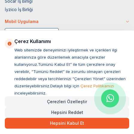
Socar İş Birliği
İyzico İş Birliği
Mobil Uygulama
Çerez Kullanımı
Web sitemizde deneyiminizi iyileştirmek ve içerikleri ilgi
alanlarınıza göre düzenlemek amacıyla çerezler
kullanıyoruz.Tümünü Kabul Et” ile tüm çerezlere onay
verebilir, “Tümünü Reddet” ile zorunlu olmayan çerezleri
reddedebilir veya tercihlerinizi “Çerezleri Yönet” üzerinden
düzenleyebilirsiniz.Detaylı bilgi için
Çerez Politikamızı
Müşteri Hizmetleri
inceleyebilirsiniz.
Çerezleri Özelleştir
Sıkça Sorulan Sorular
Hepsini Reddet
Adres
Ovacık Mah. Hacıoğlu Sok. No:13 Başiskele / KOCAELİ
Hepsini Kabul Et
Müşteri Destek Hattı
0850 532 1141