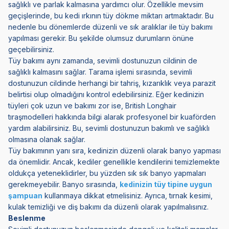
sağlıklı ve parlak kalmasına yardımcı olur. Özellikle mevsim
geçişlerinde, bu kedi ırkının tüy dökme miktarı artmaktadır. Bu
nedenle bu dönemlerde düzenli ve sık aralıklar ile tüy bakımı
yapılması gerekir. Bu şekilde olumsuz durumların önüne
geçebilirsiniz.
Tüy bakımı aynı zamanda, sevimli dostunuzun cildinin de
sağlıklı kalmasını sağlar. Tarama işlemi sırasında, sevimli
dostunuzun cildinde herhangi bir tahriş, kızarıklık veya parazit
belirtisi olup olmadığını kontrol edebilirsiniz. Eğer kedinizin
tüyleri çok uzun ve bakımı zor ise, British Longhair
tıraşmodelleri hakkında bilgi alarak profesyonel bir kuaförden
yardım alabilirsiniz. Bu, sevimli dostunuzun bakımlı ve sağlıklı
olmasına olanak sağlar.
Tüy bakımının yanı sıra, kedinizin düzenli olarak banyo yapması
da önemlidir. Ancak, kediler genellikle kendilerini temizlemekte
oldukça yeteneklidirler, bu yüzden sık sık banyo yapmaları
gerekmeyebilir. Banyo sırasında,
kedinizin tüy tipine uygun
şampuan
kullanmaya dikkat etmelisiniz. Ayrıca, tırnak kesimi,
kulak temizliği ve diş bakımı da düzenli olarak yapılmalısınız.
Beslenme