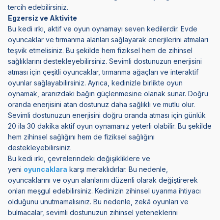
tercih edebilirsiniz.
Egzersiz ve Aktivite
Bu kedi ırkı, aktif ve oyun oynamayı seven kedilerdir. Evde
oyuncaklar ve tırmanma alanları sağlayarak enerjilerini atmaları
teşvik etmelisiniz. Bu şekilde hem fiziksel hem de zihinsel
sağlıklarını destekleyebilirsiniz. Sevimli dostunuzun enerjisini
atması için çeşitli oyuncaklar, tırmanma ağaçları ve interaktif
oyunlar sağlayabilirsiniz. Ayrıca, kedinizle birlikte oyun
oynamak, aranızdaki bağın güçlenmesine olanak sunar. Doğru
oranda enerjisini atan dostunuz daha sağlıklı ve mutlu olur.
Sevimli dostunuzun enerjisini doğru oranda atması için günlük
20 ila 30 dakika aktif oyun oynamanız yeterli olabilir. Bu şekilde
hem zihinsel sağlığını hem de fiziksel sağlığını
destekleyebilirsiniz.
Bu kedi ırkı, çevrelerindeki değişikliklere ve
yeni
oyuncaklara
karşı meraklıdırlar. Bu nedenle,
oyuncaklarını ve oyun alanlarını düzenli olarak değiştirerek
onları meşgul edebilirsiniz. Kedinizin zihinsel uyarıma ihtiyacı
olduğunu unutmamalısınız. Bu nedenle, zekâ oyunları ve
bulmacalar, sevimli dostunuzun zihinsel yeteneklerini