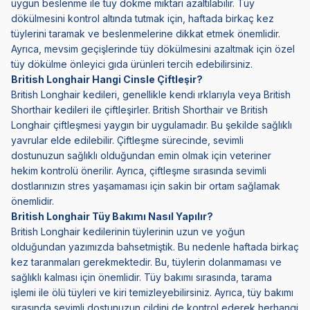
uygun beslenme ile tüy dökme miktarı azaltılabilir. Tüy
dökülmesini kontrol altında tutmak için, haftada birkaç kez
tüylerini taramak ve beslenmelerine dikkat etmek önemlidir.
Ayrıca, mevsim geçişlerinde tüy dökülmesini azaltmak için özel
tüy dökülme önleyici gıda ürünleri tercih edebilirsiniz.
British Longhair Hangi Cinsle Çiftleşir?
British Longhair kedileri, genellikle kendi ırklarıyla veya British
Shorthair kedileri ile çiftleşirler. British Shorthair ve British
Longhair çiftleşmesi yaygın bir uygulamadır. Bu şekilde sağlıklı
yavrular elde edilebilir. Çiftleşme sürecinde, sevimli
dostunuzun sağlıklı olduğundan emin olmak için veteriner
hekim kontrolü önerilir. Ayrıca, çiftleşme sırasında sevimli
dostlarınızın stres yaşamaması için sakin bir ortam sağlamak
önemlidir.
British Longhair Tüy Bakımı Nasıl Yapılır?
British Longhair kedilerinin tüylerinin uzun ve yoğun
olduğundan yazımızda bahsetmiştik. Bu nedenle haftada birkaç
kez taranmaları gerekmektedir. Bu, tüylerin dolanmaması ve
sağlıklı kalması için önemlidir. Tüy bakımı sırasında, tarama
işlemi ile ölü tüyleri ve kiri temizleyebilirsiniz. Ayrıca, tüy bakımı
sırasında sevimli dostunuzun cildini de kontrol ederek herhangi