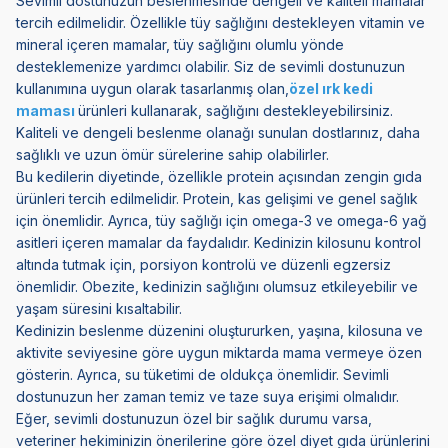
Sevimli dostunuzun beslenmesinde dengeli ve kaliteli mamalar
tercih edilmelidir. Özellikle tüy sağlığını destekleyen vitamin ve
mineral içeren mamalar, tüy sağlığını olumlu yönde
desteklemenize yardımcı olabilir. Siz de sevimli dostunuzun
kullanımına uygun olarak tasarlanmış olan,
özel ırk kedi
maması
ürünleri kullanarak, sağlığını destekleyebilirsiniz.
Kaliteli ve dengeli beslenme olanağı sunulan dostlarınız, daha
sağlıklı ve uzun ömür sürelerine sahip olabilirler.
Bu kedilerin diyetinde, özellikle protein açısından zengin gıda
ürünleri tercih edilmelidir. Protein, kas gelişimi ve genel sağlık
için önemlidir. Ayrıca, tüy sağlığı için omega-3 ve omega-6 yağ
asitleri içeren mamalar da faydalıdır. Kedinizin kilosunu kontrol
altında tutmak için, porsiyon kontrolü ve düzenli egzersiz
önemlidir. Obezite, kedinizin sağlığını olumsuz etkileyebilir ve
yaşam süresini kısaltabilir.
Kedinizin beslenme düzenini oluştururken, yaşına, kilosuna ve
aktivite seviyesine göre uygun miktarda mama vermeye özen
gösterin. Ayrıca, su tüketimi de oldukça önemlidir. Sevimli
dostunuzun her zaman temiz ve taze suya erişimi olmalıdır.
Eğer, sevimli dostunuzun özel bir sağlık durumu varsa,
veteriner hekiminizin önerilerine göre özel diyet gıda ürünlerini