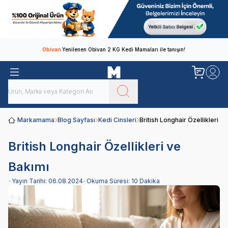
Obivan
Yenilenen Obivan 2 KG Kedi Mamaları ile tanışın!
Markamama
Blog Sayfası
Kedi Cinsleri
British Longhair Özellikleri v
British Longhair Özellikleri ve
Bakımı
•
Yayın Tarihi:
06.08.2024
•
Okuma Süresi:
10 Dakika