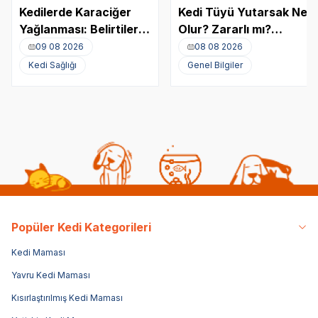
Kedilerde Karaciğer
Kedi Tüyü Yutarsak Ne
Yağlanması: Belirtileri,
Olur? Zararlı mı?
Nedenleri ve Tedavisi
Akciğere Kedi Tüyü
09 08 2026
08 08 2026
Kaçması
Kedi Sağlığı
Genel Bilgiler
Popüler Kedi Kategorileri
Kedi Maması
Yavru Kedi Maması
Kısırlaştırılmış Kedi Maması