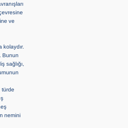
vranışları
 çevresine
ine ve
 kolaydır.
r. Bunun
iş sağlığı,
uşumunun
u türde
eş
neş
in nemini