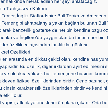
iyer hakkında merak edilen her şeyi anlatacağız.
inin Tarihçesi ve Kökeni
 Terrier, İngiliz Staffordshire Bull Terrier ve American
l Terrier gibi akrabalarıyla yakın bağları bulunan Bull 
l olarak benzerlik gösterse de her biri kendine özgü öze
merika ve İngiltere’de yaygın olan bu türlerin her biri, f
r özellikleri açısından farklılıklar gösterir.
iksel Özellikleri
likleri arasında en dikkat çekici olan, kendine has yu
apısıdır. Bu özellik, diğer ırklardan ayırt edilmesini s
ı ve oldukça yüksek bull terrier çene basıncı, koru
ekleyen fiziksel özelliklerinden biridir. Çene basıncı,
 cinsin karakteristik özelliklerinden biridir ve kendi
etkili olur.
yapısı, atletik yeteneklerini ön plana çıkarır. Orta bo