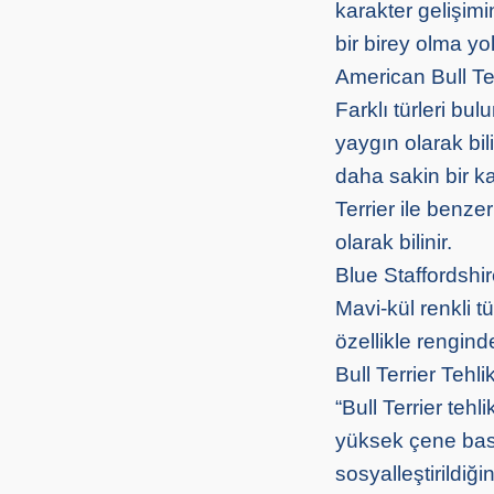
karakter gelişimi
bir birey olma yo
American Bull Ter
Farklı türleri bu
yaygın olarak bili
daha sakin bir ka
Terrier ile benzer
olarak bilinir.
Blue Staffordshire
Mavi-kül renkli tü
özellikle rengind
Bull Terrier Tehli
“Bull Terrier teh
yüksek çene basın
sosyalleştirildiğ