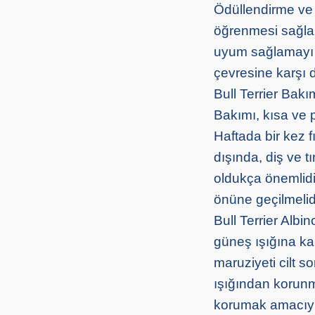
Ödüllendirme ve 
öğrenmesi sağlar.
uyum sağlamayı ö
çevresine karşı 
Bull Terrier Bakı
Bakımı, kısa ve 
Haftada bir kez f
dışında, diş ve t
oldukça önemlidi
önüne geçilmelidi
Bull Terrier Albi
güneş ışığına ka
maruziyeti cilt s
ışığından korunma
korumak amacıyla 