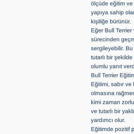
ölçüde eğitim ve 
yapıya sahip olan
kişiliğe bürünür.
Eğer Bull Terrier
sürecinden geçm
sergileyebilir. B
tutarlı bir şekild
olumlu yanıt verd
Bull Terrier Eğiti
Eğitimi, sabır ve
olmasına rağmen 
kimi zaman zorluk
ve tutarlı bir yak
yardımcı olur.
Eğitimde pozitif 