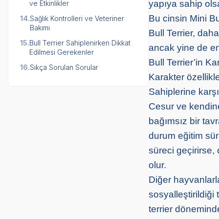
yapıya sahip ols
ve Etkinlikler
Bu cinsin Mini Bu
14.
Sağlık Kontrolleri ve Veteriner
Bakımı
Bull Terrier, da
15.
Bull Terrier Sahiplenirken Dikkat
ancak yine de ene
Edilmesi Gerekenler
Bull Terrier’in Ka
16.
Sıkça Sorulan Sorular
Karakter özellikl
Sahiplerine karşı
Cesur ve kendine
bağımsız bir tav
durum eğitim süre
süreci geçirirse,
olur.
Diğer hayvanlarla
sosyalleştirildiği
terrier döneminde