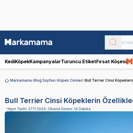
Obivan
Yenilenen Obivan 2 KG Kedi Mamaları ile tanışın!
Kedi
Köpek
Kampanyalar
Turuncu Etiket
Fırsat Köşesi
Markamama
Blog Sayfası
Köpek Cinsleri
Bull Terrier Cinsi Köpeklerin
Bull Terrier Cinsi Köpeklerin Özellikle
•
Yayın Tarihi:
27.11.2024
•
Okuma Süresi:
14 Dakika