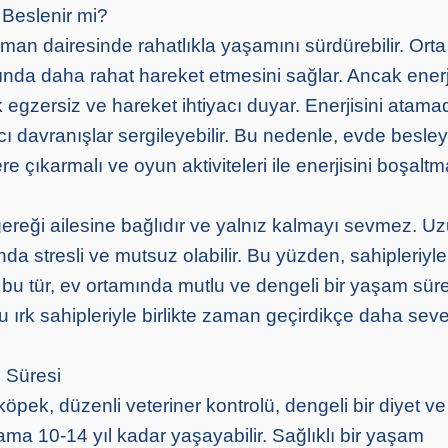
 Beslenir mi?
rtman dairesinde rahatlıkla yaşamını sürdürebilir. Ort
ında daha rahat hareket etmesini sağlar. Ancak enerj
 egzersiz ve hareket ihtiyacı duyar. Enerjisini atama
cı davranışlar sergileyebilir. Bu nedenle, evde besl
e çıkarmalı ve oyun aktiviteleri ile enerjisini boşaltm
gereği ailesine bağlıdır ve yalnız kalmayı sevmez. U
ında stresli ve mutsuz olabilir. Bu yüzden, sahipleriyle
bu tür, ev ortamında mutlu ve dengeli bir yaşam süre
 ırk sahipleriyle birlikte zaman geçirdikçe daha sev
 Süresi
 köpek, düzenli veteriner kontrolü, dengeli bir diyet ve 
lama 10-14 yıl kadar yaşayabilir. Sağlıklı bir yaşam