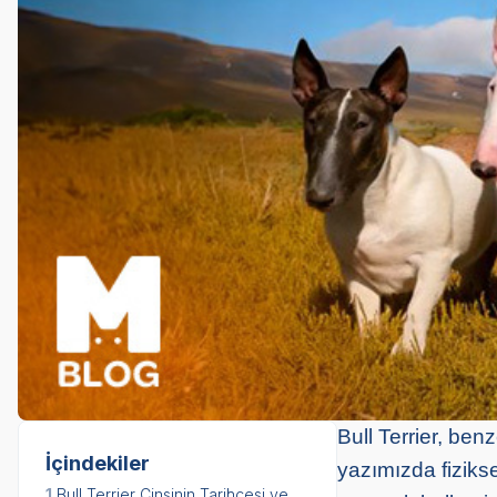
Bull Terrier, ben
İçindekiler
yazımızda fiziksel
1.
Bull Terrier Cinsinin Tarihçesi ve