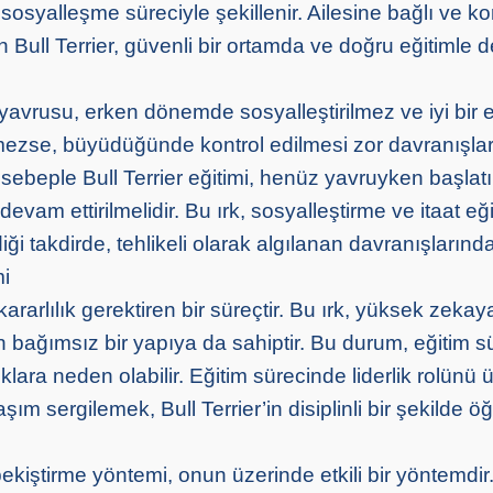
sosyalleşme süreciyle şekillenir. Ailesine bağlı ve ko
 Bull Terrier, güvenli bir ortamda ve doğru eğitimle d
 yavrusu, erken dönemde sosyalleştirilmez ve iyi bir 
ezse, büyüdüğünde kontrol edilmesi zor davranışla
u sebeple Bull Terrier eğitimi, henüz yavruyken başlatı
e devam ettirilmelidir. Bu ırk, sosyalleştirme ve itaat eğ
iği takdirde, tehlikeli olarak algılanan davranışlarında
mi
 kararlılık gerektiren bir süreçtir. Bu ırk, yüksek zeka
bağımsız bir yapıya da sahiptir. Bu durum, eğitim s
lara neden olabilir. Eğitim sürecinde liderlik rolünü
laşım sergilemek, Bull Terrier’in disiplinli bir şekilde
pekiştirme yöntemi, onun üzerinde etkili bir yöntemdir