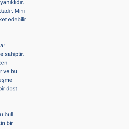
anıklıdır.
tadır. Mini
et edebilir
ar.
 sahiptir.
zen
r ve bu
lleşme
bir dost
u bull
in bir