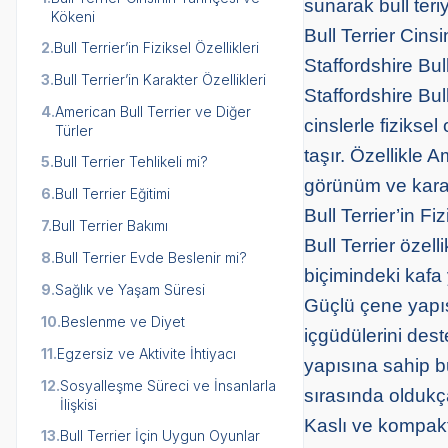
sunarak bull ter
Kökeni
Bull Terrier Cins
2.
Bull Terrier’in Fiziksel Özellikleri
Staffordshire Bull
3.
Bull Terrier’in Karakter Özellikleri
Staffordshire Bul
4.
American Bull Terrier ve Diğer
cinslerle fizikse
Türler
taşır. Özellikle A
5.
Bull Terrier Tehlikeli mi?
görünüm ve karakte
6.
Bull Terrier Eğitimi
Bull Terrier’in Fiz
7.
Bull Terrier Bakımı
Bull Terrier özel
8.
Bull Terrier Evde Beslenir mi?
biçimindeki kafa y
9.
Sağlık ve Yaşam Süresi
Güçlü çene yapıs
10.
Beslenme ve Diyet
içgüdülerini dest
11.
Egzersiz ve Aktivite İhtiyacı
yapısına sahip bu
12.
Sosyalleşme Süreci ve İnsanlarla
sırasında oldukça 
İlişkisi
Kaslı ve kompakt 
13.
Bull Terrier İçin Uygun Oyunlar