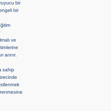
ruyucu bir
engeli bir
eğitim
r
lmalı ve
itimlerine
n arınır.
ya sahip
ürecinde
 üstlenmek
 öğrenmesine
.