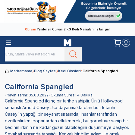
Obivan
Yenilenen Obivan 2 KG Kedi Mamaları ile tanışın!
Markamama
Blog Sayfası
Kedi Cinsleri
California Spangled
California Spangled
•
Yayın Tarihi:
05.08.2022
•
Okuma Süresi:
4 Dakika
California Spangled ilginç bir tarihe sahiptir. Ünlü Hollywood
senaristi Arnold Casey Jr.a dayanmakta olan bu ırk tarihi
Casey’ın yaptığı bir seyahat sırasında, insanlar tarafından
evcilleştirilen leoparlardan etkilenerek, bu görüntüye sahip bir
kedinin ırkının ne kadar güzel olabilceğini düşünmeye başlıyor.
Seyahati sırasında tanıştığı, Kenyalı bir bilim adamı ile ortak