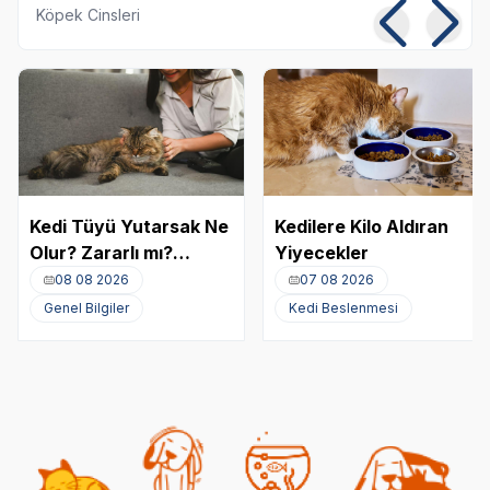
Köpek Cinsleri
Kedi Tüyü Yutarsak Ne
Kedilere Kilo Aldıran
Olur? Zararlı mı?
Yiyecekler
Akciğere Kedi Tüyü
08 08 2026
07 08 2026
Kaçması
Genel Bilgiler
Kedi Beslenmesi