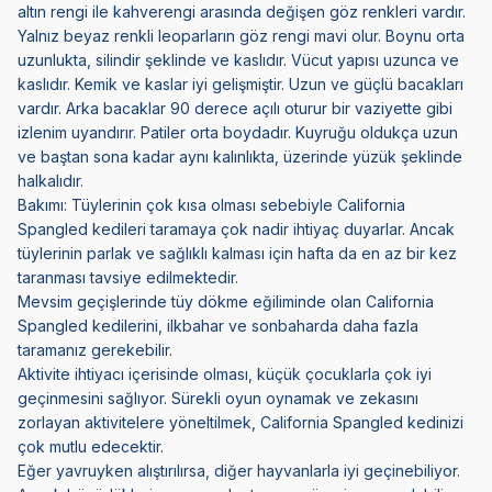
altın rengi ile kahverengi arasında değişen göz renkleri vardır.
Yalnız beyaz renkli leoparların göz rengi mavi olur. Boynu orta
uzunlukta, silindir şeklinde ve kaslıdır. Vücut yapısı uzunca ve
kaslıdır. Kemik ve kaslar iyi gelişmiştir. Uzun ve güçlü bacakları
vardır. Arka bacaklar 90 derece açılı oturur bir vaziyette gibi
izlenim uyandırır. Patiler orta boydadır. Kuyruğu oldukça uzun
ve baştan sona kadar aynı kalınlıkta, üzerinde yüzük şeklinde
halkalıdır.
Bakımı: Tüylerinin çok kısa olması sebebiyle California
Spangled kedileri taramaya çok nadir ihtiyaç duyarlar. Ancak
tüylerinin parlak ve sağlıklı kalması için hafta da en az bir kez
taranması tavsiye edilmektedir.
Mevsim geçişlerinde tüy dökme eğiliminde olan California
Spangled kedilerini, ilkbahar ve sonbaharda daha fazla
taramanız gerekebilir.
Aktivite ihtiyacı içerisinde olması, küçük çocuklarla çok iyi
geçinmesini sağlıyor. Sürekli oyun oynamak ve zekasını
zorlayan aktivitelere yöneltilmek, California Spangled kedinizi
çok mutlu edecektir.
Eğer yavruyken alıştırılırsa, diğer hayvanlarla iyi geçinebiliyor.