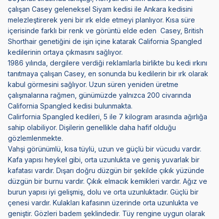
çalışan Casey geleneksel Siyam kedisi ile Ankara kedisini
melezleştirerek yeni bir ırk elde etmeyi planlıyor. Kısa süre
içerisinde farklı bir renk ve görüntü elde eden Casey, British
Shorthair genetiğini de işin içine katarak California Spangled
kedilerinin ortaya çıkmasını sağlıyor.
1986 yılında, dergilere verdiği reklamlarla birlikte bu kedi ırkını
tanıtmaya çalışan Casey, en sonunda bu kedilerin bir ırk olarak
kabul görmesini sağlıyor. Uzun süren yeniden üretme
çalışmalarına rağmen, günümüzde yalnızca 200 civarında
California Spangled kedisi bulunmakta.
Calirfornia Spangled kedileri, 5 ile 7 kilogram arasında ağırlığa
sahip olabiliyor. Dişilerin genellikle daha hafif olduğu
gözlemlenmekte.
Vahşi görünümlü, kısa tüylü, uzun ve güçlü bir vücudu vardır.
Kafa yapısı heykel gibi, orta uzunlukta ve geniş yuvarlak bir
kafatası vardır. Dışarı doğru düzgün bir şekilde çıkık yüzünde
düzgün bir burnu vardır. Çıkık elmacık kemikleri vardır. Ağız ve
burun yapısı iyi gelişmiş, dolu ve orta uzunluktadır. Güçlü bir
çenesi vardır. Kulakları kafasının üzerinde orta uzunlukta ve
geniştir. Gözleri badem şeklindedir. Tüy rengine uygun olarak