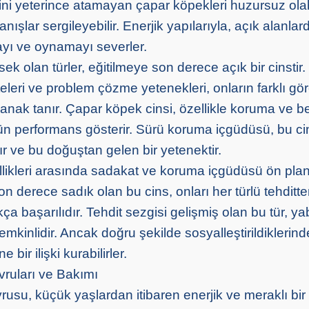
rini yeterince atamayan çapar köpekleri huzursuz olab
ışlar sergileyebilir. Enerjik yapılarıyla, açık alanlar
yı ve oynamayı severler.
k olan türler, eğitilmeye son derece açık bir cinstir. 
leri ve problem çözme yetenekleri, onların farklı gö
anak tanır. Çapar köpek cinsi, özellikle koruma ve be
ün performans gösterir. Sürü koruma içgüdüsü, bu ci
ır ve bu doğuştan gelen bir yetenektir.
ellikleri arasında sadakat ve koruma içgüdüsü ön plan
son derece sadık olan bu cins, onları her türlü tehdit
 başarılıdır. Tehdit sezgisi gelişmiş olan bu tür, ya
temkinlidir. Ancak doğru şekilde sosyalleştirildiklerind
bir ilişki kurabilirler.
ruları ve Bakımı
usu, küçük yaşlardan itibaren enerjik ve meraklı bir