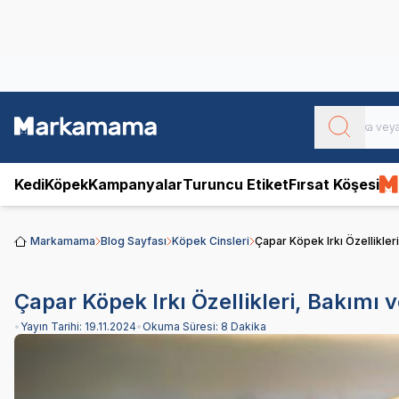
Obivan
Yenilenen Obivan 2 KG Kedi Mamaları ile tanışın!
Kedi
Köpek
Kampanyalar
Turuncu Etiket
Fırsat Köşesi
Markamama
Blog Sayfası
Köpek Cinsleri
Çapar Köpek Irkı Özellikleri
Çapar Köpek Irkı Özellikleri, Bakımı v
•
Yayın Tarihi:
19.11.2024
•
Okuma Süresi:
8 Dakika