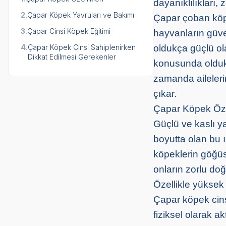
dayanıklılıkları, z
2.
Çapar Köpek Yavruları ve Bakımı
Çapar çoban köpe
3.
Çapar Cinsi Köpek Eğitimi
hayvanların güven
4.
Çapar Köpek Cinsi Sahiplenirken
oldukça güçlü ol
Dikkat Edilmesi Gerekenler
konusunda oldukç
zamanda aileleri
çıkar.
Çapar Köpek Özel
Güçlü ve kaslı ya
boyutta olan bu ı
köpeklerin göğüs 
onların zorlu do
Özellikle yüksek 
Çapar köpek cinsi
fiziksel olarak a