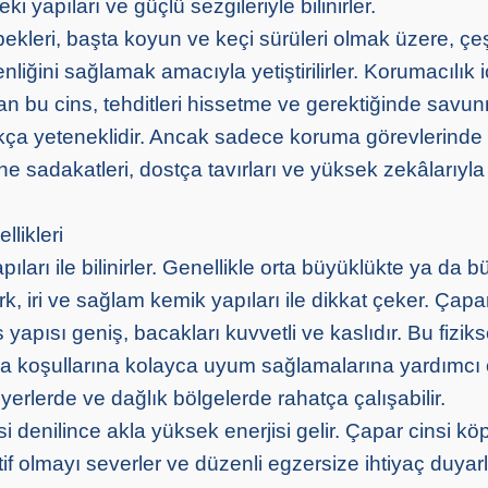
eki yapıları ve güçlü sezgileriyle bilinirler.
kleri, başta koyun ve keçi sürüleri olmak üzere, çeşi
liğini sağlamak amacıyla yetiştirilirler. Korumacılık 
an bu cins, tehditleri hissetme ve gerektiğinde savu
a yeteneklidir. Ancak sadece koruma görevlerinde d
ne sadakatleri, dostça tavırları ve yüksek zekâlarıyl
likleri
pıları ile bilinirler. Genellikle orta büyüklükte ya da 
rk, iri ve sağlam kemik yapıları ile dikkat çeker. Çapar
yapısı geniş, bacakları kuvvetli ve kaslıdır. Bu fizikse
ğa koşullarına kolayca uyum sağlamalarına yardımcı o
yerlerde ve dağlık bölgelerde rahatça çalışabilir.
 denilince akla yüksek enerjisi gelir. Çapar cinsi kö
ktif olmayı severler ve düzenli egzersize ihtiyaç duyarl