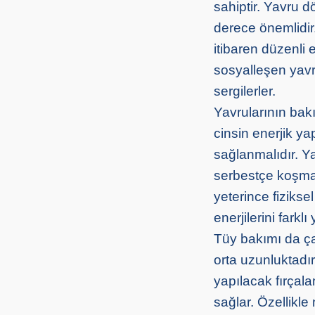
sahiptir. Yavru dö
derece önemlidi
itibaren düzenli 
sosyalleşen yavr
sergilerler.
Yavrularının bakı
cinsin enerjik y
sağlanmalıdır. Ya
serbestçe koşmal
yeterince fizikse
enerjilerini farkl
Tüy bakımı da çap
orta uzunluktadır
yapılacak fırçal
sağlar. Özellikle