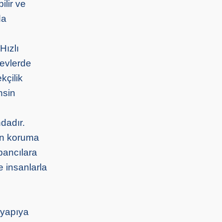
ilir ve
da
Hızlı
revlerde
kçilik
nsin
dadır.
ten koruma
bancılara
e insanlarla
 yapıya