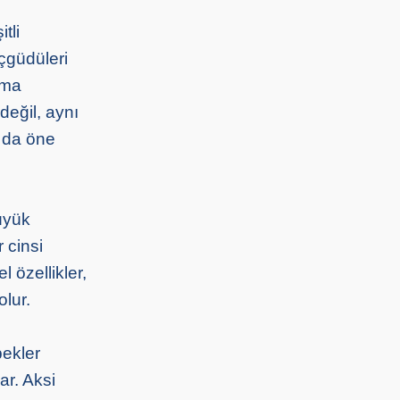
tli
içgüdüleri
nma
eğil, aynı
a da öne
büyük
 cinsi
l özellikler,
lur.
pekler
ar. Aksi