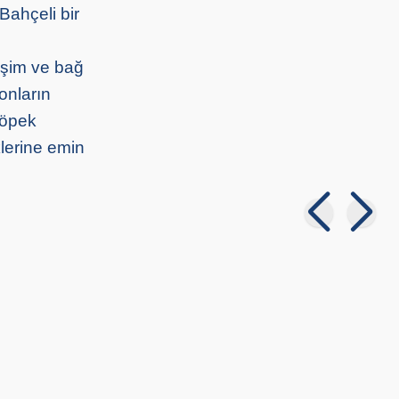
Bahçeli bir
leşim ve bağ
onların
köpek
klerine emin