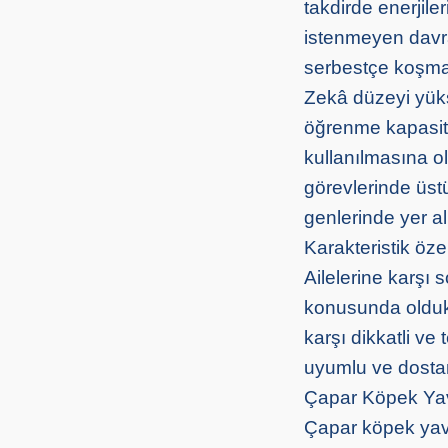
takdirde enerjile
istenmeyen davran
serbestçe koşma
Zekâ düzeyi yükse
öğrenme kapasite
kullanılmasına ol
görevlerinde üst
genlerinde yer al
Karakteristik öz
Ailelerine karşı 
konusunda oldukça
karşı dikkatli ve 
uyumlu ve dostane 
Çapar Köpek Yav
Çapar köpek yavr