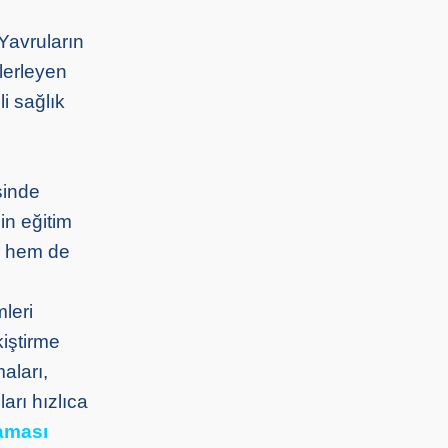
 Yavruların
lerleyen
i sağlık
sinde
çin eğitim
âr hem de
leri
kiştirme
aları,
arı hızlıca
aması