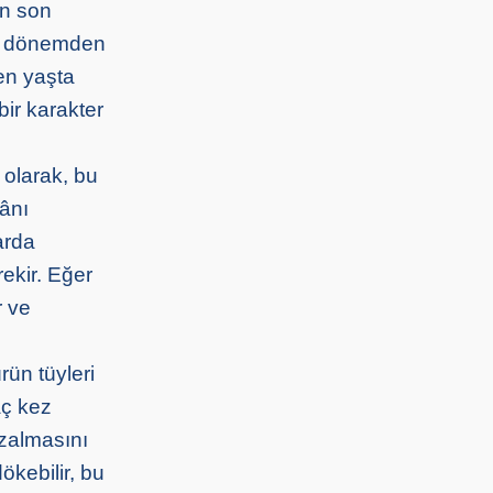
in son
en dönemden
ken yaşta
ir karakter
 olarak, bu
ânı
arda
ekir. Eğer
r ve
rün tüyleri
aç kez
azalmasını
ökebilir, bu