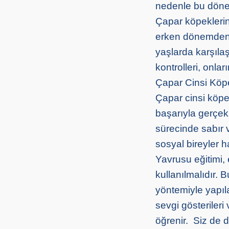
nedenle bu döneml
Çapar köpeklerini
erken dönemden it
yaşlarda karşılaş
kontrolleri, onla
Çapar Cinsi Köpe
Çapar cinsi köpek
başarıyla gerçekle
sürecinde sabır v
sosyal bireyler ha
Yavrusu eğitimi, 
kullanılmalıdır. 
yöntemiyle yapıla
sevgi gösterileri
öğrenir. Siz de 