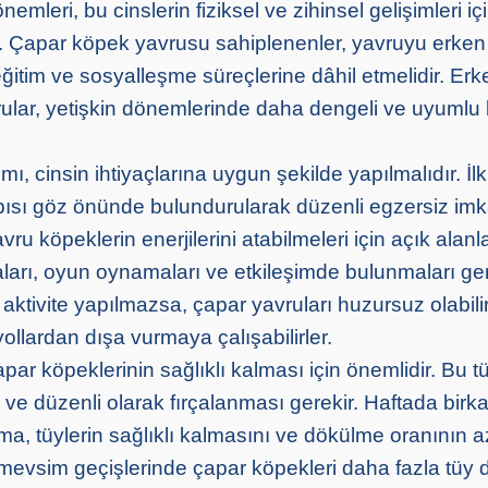
nemleri, bu cinslerin fiziksel ve zihinsel gelişimleri iç
r. Çapar köpek yavrusu sahiplenenler, yavruyu erk
eğitim ve sosyalleşme süreçlerine dâhil etmelidir. Er
ular, yetişkin dönemlerinde daha dengeli ve uyumlu b
mı, cinsin ihtiyaçlarına uygun şekilde yapılmalıdır. İlk
apısı göz önünde bulundurularak düzenli egzersiz imk
vru köpeklerin enerjilerini atabilmeleri için açık alanl
arı, oyun oynamaları ve etkileşimde bulunmaları ger
l aktivite yapılmazsa, çapar yavruları huzursuz olabili
ı yollardan dışa vurmaya çalışabilirler.
ar köpeklerinin sağlıklı kalması için önemlidir. Bu tü
 ve düzenli olarak fırçalanması gerekir. Haftada birk
ama, tüylerin sağlıklı kalmasını ve dökülme oranının 
 mevsim geçişlerinde çapar köpekleri daha fazla tüy d