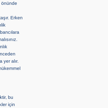
öz önünde
aşır. Erken
lik
abancılara
alısınız.
nlık
 önceden
 yer alır.
i mükemmel
tir, bu
ler için