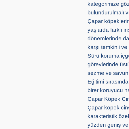
kategorimize göz
bulundurulmalı v
Çapar köpeklerin
yaşlarda farklı in
dönemlerinde dah
karşı temkinli v
Sürü koruma içgü
görevlerinde üst
sezme ve savunma 
Eğitimi sırasınd
birer koruyucu hal
Çapar Köpek Cin
Çapar köpek cins
karakteristik öze
yüzden geniş ve 