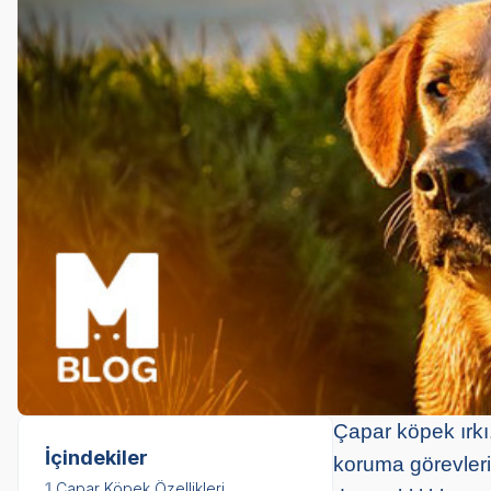
Çapar köpek ırkı,
İçindekiler
koruma görevlerin
1.
Çapar Köpek Özellikleri