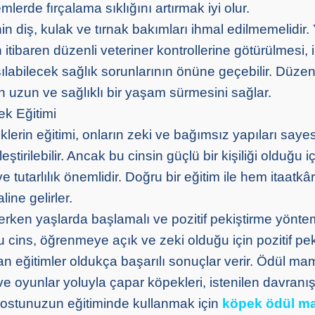
erde fırçalama sıklığını artırmak iyi olur.
n diş, kulak ve tırnak bakımları ihmal edilmemelidir.
ibaren düzenli veteriner kontrollerine götürülmesi, i
ılabilecek sağlık sorunlarının önüne geçebilir. Düzenl
rın uzun ve sağlıklı bir yaşam sürmesini sağlar.
k Eğitimi
lerin eğitimi, onların zeki ve bağımsız yapıları saye
ştirilebilir. Ancak bu cinsin güçlü bir kişiliği olduğu i
e tutarlılık önemlidir. Doğru bir eğitim ile hem itaatk
line gelirler.
erken yaşlarda başlamalı ve pozitif pekiştirme yöntem
Bu cins, öğrenmeye açık ve zeki olduğu için pozitif pe
n eğitimler oldukça başarılı sonuçlar verir. Ödül mam
 ve oyunlar yoluyla çapar köpekleri, istenilen davranışl
dostunuzun eğitiminde kullanmak için
köpek ödül m