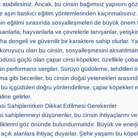
 atabilirsiniz. Ancak, bu cinsin bağımsız yapısını g
e aşırı baskıcı eğitim yöntemlerinden kaçınmalısınız.
in eğitimi sırasında sosyalleşmeleri de büyük önem t
sanlarla, hayvanlarla ve çevrelerle tanışanlar, yetişkin
a dengeli ve güvenilir bir karaktere sahip olurlar. Y
e koruyucu olan bu cinsin, sosyalleşmesini aksatılmam
düsü güçlü olan çapar cinsi köpekler, özellikle çoba
ün performans sergiler. Sürüyü güdüleme, tehditleri
gibi beceriler, bu cinsin doğal yetenekleri arasında
a bu içgüdüleri doğru yönlendirilirse, çapar köpekler
ine gelirler.
si Sahiplenirken Dikkat Edilmesi Gerekenler
i sahiplenmeyi düşünenler, bu cinsin ihtiyaçlarını ve
lliklerini göz önünde bulundurmalıdır. Büyük ve enerjik
açık alanlara ihtiyaç duyarlar. Şehir yaşamı bu köpek