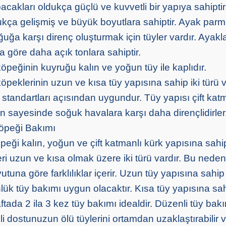
acakları oldukça güçlü ve kuvvetli bir yapıya sahipti
ukça gelişmiş ve büyük boyutlara sahiptir. Ayak parm
uğa karşı direnç oluşturmak için tüyler vardır. Ayakl
 göre daha açık tonlara sahiptir.
öpeğinin kuyruğu kalın ve yoğun tüy ile kaplıdır.
peklerinin uzun ve kısa tüy yapısına sahip iki türü va
k standartları açısından uygundur. Tüy yapısı çift ka
n sayesinde soğuk havalara karşı daha dirençlidirler
öpeği Bakımı
eği kalın, yoğun ve çift katmanlı kürk yapısına sah
leri uzun ve kısa olmak üzere iki türü vardır. Bu neden
utuna göre farklılıklar içerir. Uzun tüy yapısına sahip
nlük tüy bakımı uygun olacaktır. Kısa tüy yapısına sa
aftada 2 ila 3 kez tüy bakımı idealdir. Düzenli tüy bak
 dostunuzun ölü tüylerini ortamdan uzaklaştırabilir v