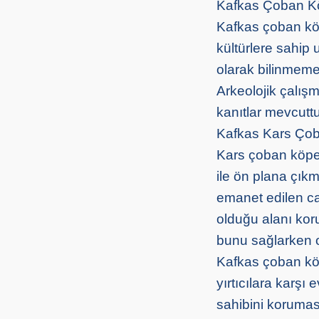
Kafkas Çoban Kö
Kafkas çoban köp
kültürlere sahip 
olarak bilinmemek
Arkeolojik çalı
kanıtlar mevcuttu
Kafkas Kars Çoba
Kars çoban köpeği
ile ön plana çıkm
emanet edilen ca
olduğu alanı kor
bunu sağlarken o
Kafkas çoban köpe
yırtıcılara karşı
sahibini koruması