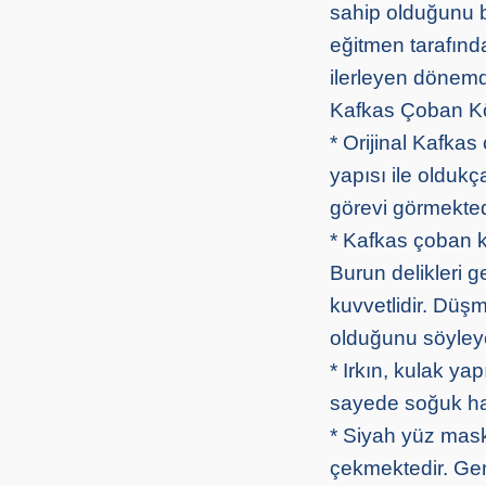
sahip olduğunu be
eğitmen tarafınd
ilerleyen dönemde
Kafkas Çoban Köp
* Orijinal Kafkas 
yapısı ile oldukç
görevi görmekted
* Kafkas çoban k
Burun delikleri 
kuvvetlidir. Düşm
olduğunu söyleyeb
* Irkın, kulak yap
sayede soğuk ha
* Siyah yüz maske
çekmektedir. Gen