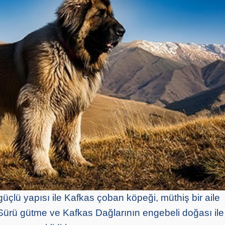
üçlü yapısı ile Kafkas çoban köpeği, müthiş bir aile
ürü gütme ve Kafkas Dağlarının engebeli doğası il