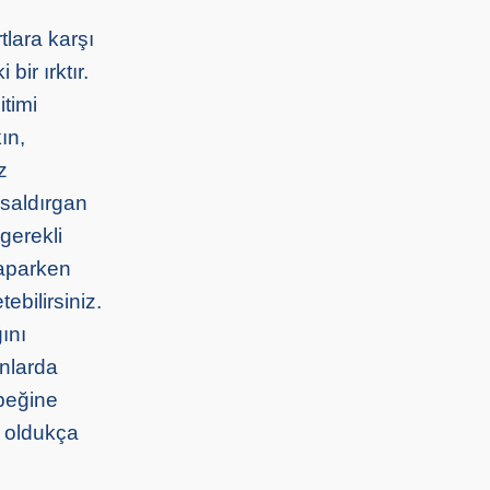
lara karşı
ir ırktır.
timi
ın,
z
 saldırgan
gerekli
yaparken
ebilirsiniz.
ını
anlarda
peğine
z oldukça