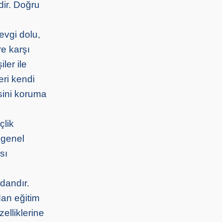
dir. Doğru
evgi dolu,
re karşı
ler ile
eri kendi
sini koruma
çlik
 genel
sı
dandır.
dan eğitim
elliklerine