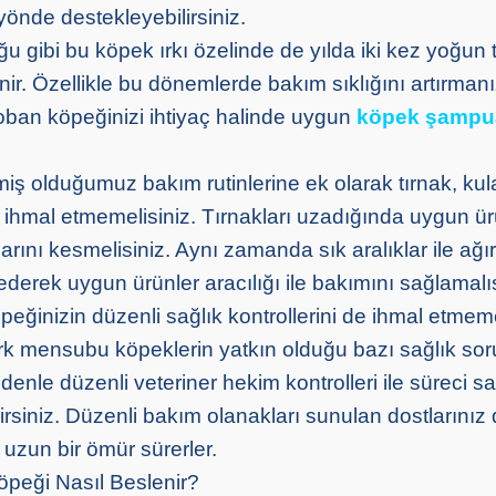
yönde destekleyebilirsiniz.
ğu gibi bu köpek ırkı özelinde de yılda iki kez yoğu
ir. Özellikle bu dönemlerde bakım sıklığını artırmanı
oban köpeğinizi ihtiyaç halinde uygun
köpek şampu
miş olduğumuz bakım rutinlerine ek olarak tırnak, kul
 ihmal etmemelisiniz. Tırnakları uzadığında uygun ür
klarını kesmelisiniz. Aynı zamanda sık aralıklar ile ağı
 ederek uygun ürünler aracılığı ile bakımını sağlamalı
eğinizin düzenli sağlık kontrollerini de ihmal etmeme
ırk mensubu köpeklerin yatkın olduğu bazı sağlık sor
enle düzenli veteriner hekim kontrolleri ile süreci sağ
irsiniz. Düzenli bakım olanakları sunulan dostlarınız
e uzun bir ömür sürerler.
peği Nasıl Beslenir?