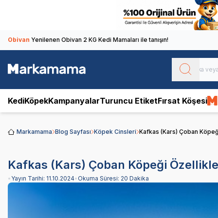
Obivan
Yenilenen Obivan 2 KG Kedi Mamaları ile tanışın!
Kedi
Köpek
Kampanyalar
Turuncu Etiket
Fırsat Köşesi
Markamama
Blog Sayfası
Köpek Cinsleri
Kafkas (Kars) Çoban Köpeği
Kafkas (Kars) Çoban Köpeği Özellikle
•
Yayın Tarihi:
11.10.2024
•
Okuma Süresi:
20 Dakika