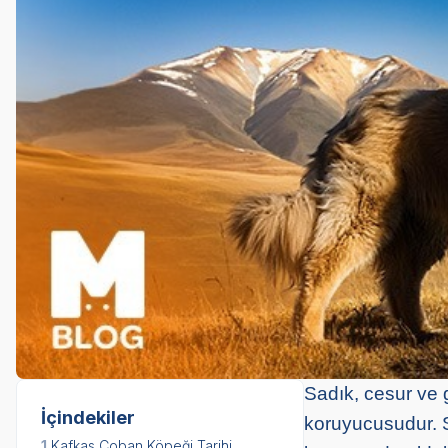
Sadık, cesur ve g
İçindekiler
koruyucusudur. S
1.
Kafkas Çoban Köpeği Tarihi