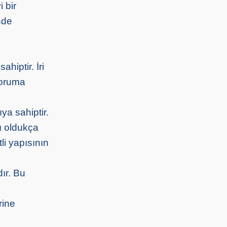
 bir
nde
ahiptir. İri
 koruma
ya sahiptir.
ı oldukça
li yapısının
dır. Bu
rine