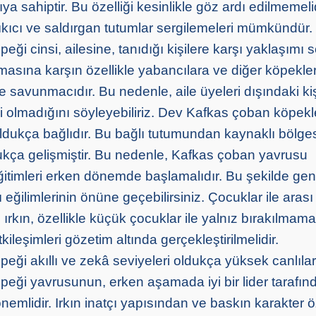
ya sahiptir. Bu özelliği kesinlikle göz ardı edilmemeli
yıkıcı ve saldırgan tutumlar sergilemeleri mümkündür.
ği cinsi, ailesine, tanıdığı kişilere karşı yaklaşımı s
masına karşın özellikle yabancılara ve diğer köpekle
savunmacıdır. Bu nedenle, aile üyeleri dışındaki kişi
iyi olmadığını söyleyebiliriz. Dev Kafkas çoban köpekl
dukça bağlıdır. Bu bağlı tutumundan kaynaklı bölge
kça gelişmiştir. Bu nedenle, Kafkas çoban yavrusu
itimleri erken dönemde başlamalıdır. Bu şekilde gen
eğilimlerinin önüne geçebilirsiniz. Çocuklar ile arası
u ırkın, özellikle küçük çocuklar ile yalnız bırakılmama
kileşimleri gözetim altında gerçekleştirilmelidir.
eği akıllı ve zekâ seviyeleri oldukça yüksek canlılar
eği yavrusunun, erken aşamada iyi bir lider tarafın
emlidir. Irkın inatçı yapısından ve baskın karakter öz