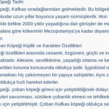
peği Tarihi
eği, Kafkas sıradağlarından gelmektedir. Bu bölgede
uluslar uzun yıllar boyunca yaşam sürmüşlerdir. Irkın
le birlikte 2000 yıldır yaşadığına dair görüşler de m
şmalara göre kökeninin Mezopotamya’ya kadar dayand
r.
n Köpeği Kişilik ve Karakter Özellikleri
 özellikleri arasında cesareti, özgüveni, güçlü ve ir
aktadır. Ailesine, sevdiklerine, yaşadığı ortama ve k
nlıları koruma konusunda oldukça iyidir. İçgüdüsel ol
umaktan hiç çekinmeyen bir yapıya sahiptirler. Ayn
ldukça hızlı hareket ederler.
ği, çoban köpeği görevi için yetiştirildiğinde dolayı
 evleri savunması, sürülere çobanlık etmesi ve tehlikel
 için yetiştirilmiştir. Çoban Kafkas köpeği oldukça ser