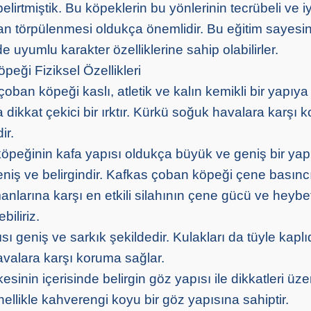
lirtmiştik. Bu köpeklerin bu yönlerinin tecrübeli ve iyi
an törpülenmesi oldukça önemlidir. Bu eğitim sayesi
 uyumlu karakter özelliklerine sahip olabilirler.
eği Fiziksel Özellikleri
çoban köpeği kaslı, atletik ve kalın kemikli bir yapıya s
a dikkat çekici bir ırktır. Kürkü soğuk havalara karşı
ir.
öpeğinin kafa yapısı oldukça büyük ve geniş bir yapı
geniş ve belirgindir. Kafkas çoban köpeği çene basınc
anlarına karşı en etkili silahının çene gücü ve heybet
iliriz.
ısı geniş ve sarkık şekildedir. Kulakları da tüyle kaplı
valara karşı koruma sağlar.
sinin içerisinde belirgin göz yapısı ile dikkatleri üze
ellikle kahverengi koyu bir göz yapısına sahiptir.