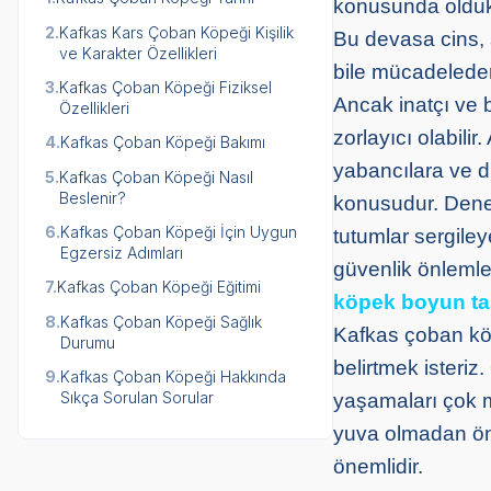
konusunda oldukç
2.
Kafkas Kars Çoban Köpeği Kişilik
Bu devasa cins, 
ve Karakter Özellikleri
bile mücadeleden
3.
Kafkas Çoban Köpeği Fiziksel
Ancak inatçı ve 
Özellikleri
zorlayıcı olabili
4.
Kafkas Çoban Köpeği Bakımı
yabancılara ve di
5.
Kafkas Çoban Köpeği Nasıl
Beslenir?
konusudur. Deney
6.
Kafkas Çoban Köpeği İçin Uygun
tutumlar sergiley
Egzersiz Adımları
güvenlik önlemle
7.
Kafkas Çoban Köpeği Eğitimi
köpek boyun t
8.
Kafkas Çoban Köpeği Sağlık
Kafkas çoban köpe
Durumu
belirtmek isteriz
9.
Kafkas Çoban Köpeği Hakkında
Sıkça Sorulan Sorular
yaşamaları çok 
yuva olmadan önc
önemlidir.