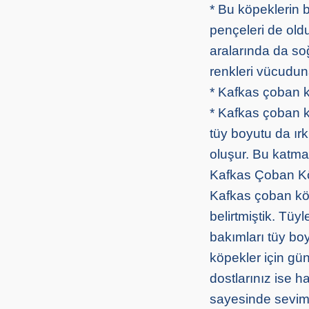
* Bu köpeklerin b
pençeleri de old
aralarında da soğ
renkleri vücuduna
* Kafkas çoban k
* Kafkas çoban kö
tüy boyutu da ır
oluşur. Bu katma
Kafkas Çoban K
Kafkas çoban köp
belirtmiştik. Tüy
bakımları tüy boy
köpekler için gü
dostlarınız ise h
sayesinde sevimli