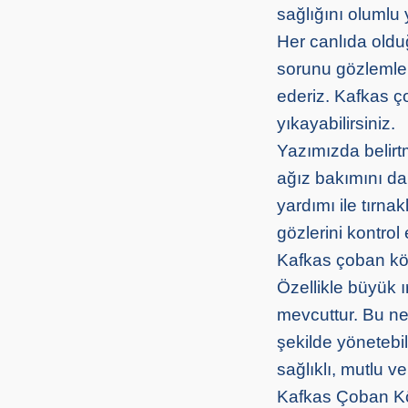
sağlığını olumlu 
Her canlıda oldu
sorunu gözlemlen
ederiz. Kafkas ç
yıkayabilirsiniz.
Yazımızda belirt
ağız bakımını da
yardımı ile tırna
gözlerini kontrol
Kafkas çoban köp
Özellikle büyük 
mevcuttur. Bu ned
şekilde yönetebil
sağlıklı, mutlu v
Kafkas Çoban Kö