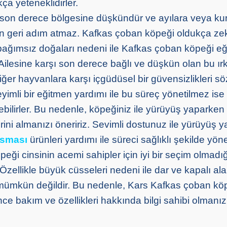
a yeteneklidirler.
son derece bölgesine düşkündür ve ayılara veya kurt
 geri adım atmaz. Kafkas çoban köpeği oldukça zeki b
bağımsız doğaları nedeni ile Kafkas çoban köpeği eği
r. Ailesine karşı son derece bağlı ve düşkün olan bu ırk
ğer hayvanlara karşı içgüdüsel bir güvensizlikleri sö
imli bir eğitmen yardımı ile bu süreç yönetilmez ise
ebilirler. Bu nedenle, köpeğiniz ile yürüyüş yaparken 
rini almanızı öneririz. Sevimli dostunuz ile yürüyüş 
asması
ürünleri yardımı ile süreci sağlıklı şekilde yönet
ği cinsinin acemi sahipler için iyi bir seçim olmadığ
. Özellikle büyük cüsseleri nedeni ile dar ve kapalı al
mümkün değildir. Bu nedenle, Kars Kafkas çoban kö
e bakım ve özellikleri hakkında bilgi sahibi olmanı