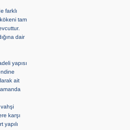
 farklı
 kökeni tam
evcuttur.
ığına dair
adeli yapısı
endine
arak ait
ı zamanda
 vahşi
ere karşı
t yapılı