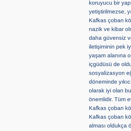
koruyucu bir yapı
yetiştirilmezse, 
Kafkas çoban köpe
nazik ve kibar ol
daha güvensiz ve 
iletişiminin pek 
yaşam alanına ol
içgüdüsü de oldu
sosyalizasyon eğ
döneminde yıkıcı 
olarak iyi olan b
önemlidir. Tüm et
Kafkas çoban köp
Kafkas çoban köp
alması oldukça ön