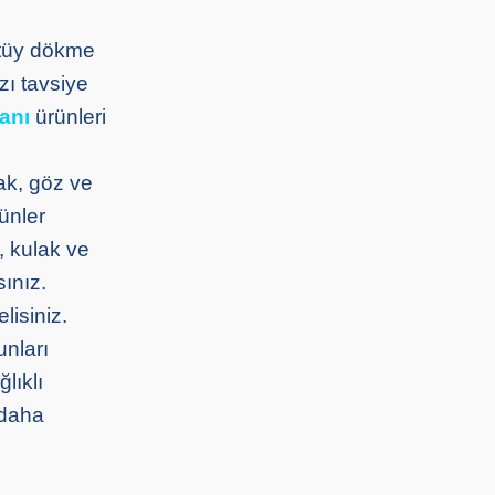
n tüy dökme
zı tavsiye
anı
ürünleri
ak, göz ve
ünler
r, kulak ve
sınız.
lisiniz.
unları
lıklı
 daha