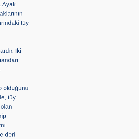
r. Ayak
aklarının
arındaki tüy
rdır. İki
tmandan
.
ip olduğunu
le, tüy
 olan
hip
ımı
e deri