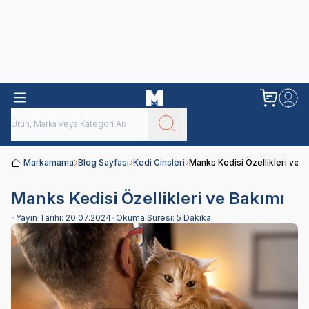
Obivan
Yenilenen Obivan 2 KG Kedi Mamaları ile tanışın!
Markamama
Blog Sayfası
Kedi Cinsleri
Manks Kedisi Özellikleri ve B
Manks Kedisi Özellikleri ve Bakımı
•
Yayın Tarihi:
20.07.2024
•
Okuma Süresi:
5 Dakika