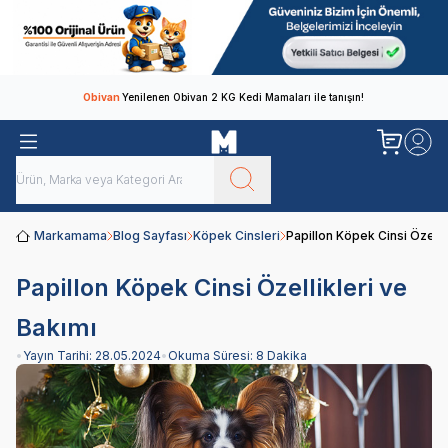
Obivan
Yenilenen Obivan 2 KG Kedi Mamaları ile tanışın!
Markamama
Blog Sayfası
Köpek Cinsleri
Papillon Köpek Cinsi Özelli
Papillon Köpek Cinsi Özellikleri ve
Bakımı
•
Yayın Tarihi:
28.05.2024
•
Okuma Süresi:
8 Dakika