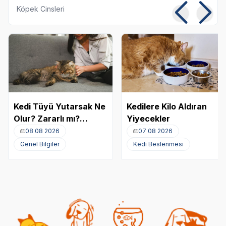
Köpek Cinsleri
Kedi Tüyü Yutarsak Ne
Kedilere Kilo Aldıran
Olur? Zararlı mı?
Yiyecekler
Akciğere Kedi Tüyü
08 08 2026
07 08 2026
Kaçması
Genel Bilgiler
Kedi Beslenmesi