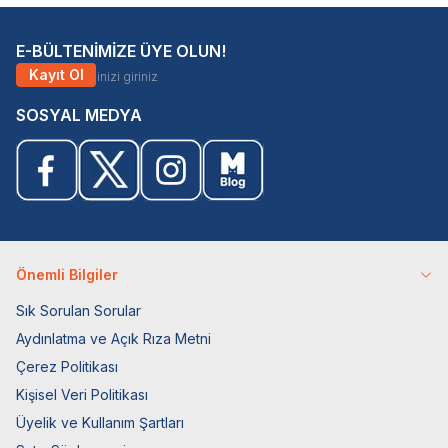
E-BÜLTENİMİZE ÜYE OLUN!
Kayıt Ol
SOSYAL MEDYA
Önemli Bilgiler
Sık Sorulan Sorular
Aydınlatma ve Açık Rıza Metni
Çerez Politikası
Kişisel Veri Politikası
Üyelik ve Kullanım Şartları