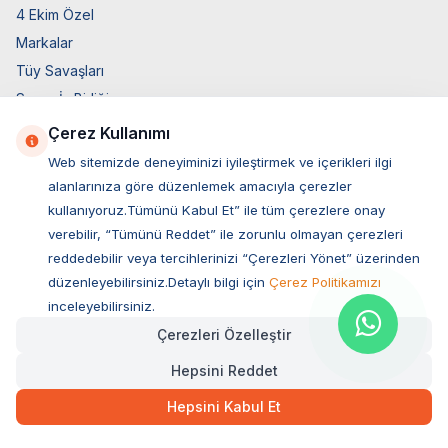
4 Ekim Özel
Markalar
Tüy Savaşları
Socar İş Birliği
İyzico İş Birliği
Çerez Kullanımı
Web sitemizde deneyiminizi iyileştirmek ve içerikleri ilgi
Mobil Uygulama
alanlarınıza göre düzenlemek amacıyla çerezler
kullanıyoruz.Tümünü Kabul Et” ile tüm çerezlere onay
verebilir, “Tümünü Reddet” ile zorunlu olmayan çerezleri
reddedebilir veya tercihlerinizi “Çerezleri Yönet” üzerinden
düzenleyebilirsiniz.Detaylı bilgi için
Çerez Politikamızı
inceleyebilirsiniz.
Çerezleri Özelleştir
Hepsini Reddet
Müşteri Hizmetleri
Hepsini Kabul Et
Sıkça Sorulan Sorular