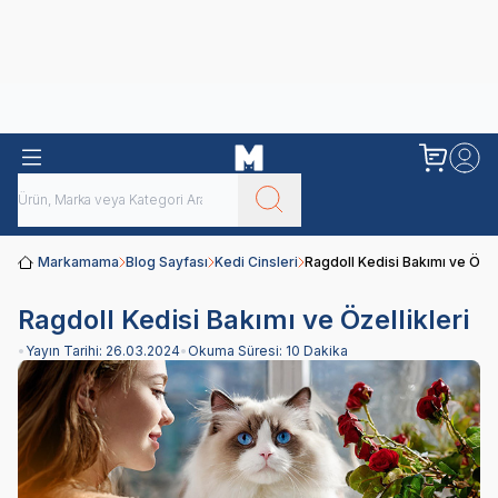
Obivan
Yenilenen Obivan 2 KG Kedi Mamaları ile tanışın!
Markamama
Blog Sayfası
Kedi Cinsleri
Ragdoll Kedisi Bakımı ve Özell
Ragdoll Kedisi Bakımı ve Özellikleri
•
Yayın Tarihi:
26.03.2024
•
Okuma Süresi:
10 Dakika