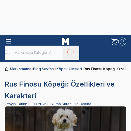
Obivan
Yenilenen Obivan 2 KG Kedi Mamaları ile tanışın!
Markamama
Blog Sayfası
Köpek Cinsleri
Rus Finosu Köpeği: Özellikl
Rus Finosu Köpeği: Özellikleri ve
Karakteri
•
Yayın Tarihi:
13.09.2025
•
Okuma Süresi:
26 Dakika