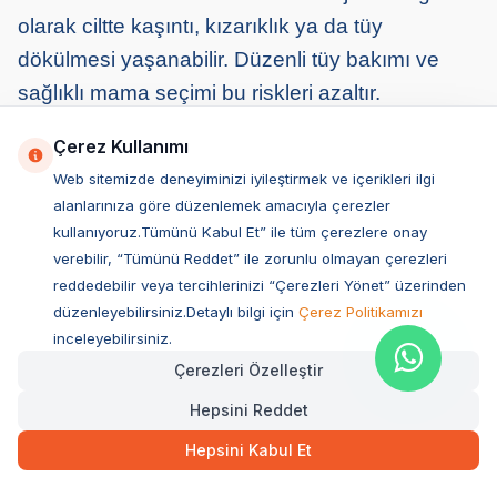
olarak ciltte kaşıntı, kızarıklık ya da tüy
dökülmesi yaşanabilir. Düzenli tüy bakımı ve
sağlıklı mama seçimi bu riskleri azaltır.
Çerez Kullanımı
Kalp Problemleri
: Özellikle ileri yaşlarda kalp
Web sitemizde deneyiminizi iyileştirmek ve içerikleri ilgi
kapakçığı hastalıklarına rastlanabilir. Düzenli
alanlarınıza göre düzenlemek amacıyla çerezler
kontroller erken teşhis açısından kritik öneme
kullanıyoruz.Tümünü Kabul Et” ile tüm çerezlere onay
sahiptir.
verebilir, “Tümünü Reddet” ile zorunlu olmayan çerezleri
reddedebilir veya tercihlerinizi “Çerezleri Yönet” üzerinden
düzenleyebilirsiniz.Detaylı bilgi için
Çerez Politikamızı
Sağlık İçin Önleyici Bakım Önerileri
inceleyebilirsiniz.
Yıllık sağlık kontrolleri ve aşı takvimine uyum
Çerezleri Özelleştir
sağlanmalıdır.
Hepsini Reddet
Hepsini Kabul Et
Parazit önleyici damla ve tabletler düzenli
kullanılmalıdır.