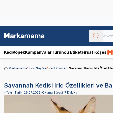
Obivan
Yenilenen Obivan 2 KG Kedi Mamaları ile tanışın!
Kedi
Köpek
Kampanyalar
Turuncu Etiket
Fırsat Köşesi
Markamama
Blog Sayfası
Kedi Cinsleri
Savannah Kedisi Irkı Özellikle
Savannah Kedisi Irkı Özellikleri ve B
•
Yayın Tarihi:
29.07.2022
•
Okuma Süresi:
7 Dakika