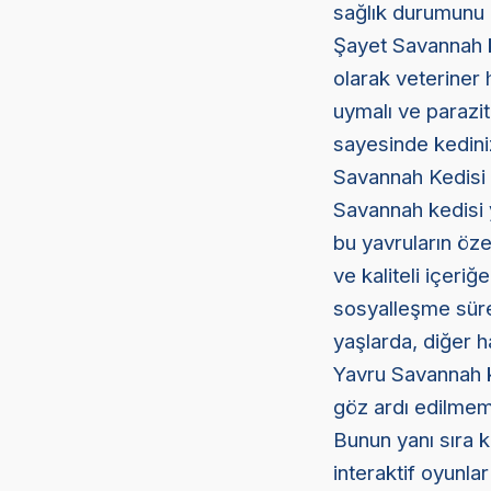
sağlık durumunu 
Şayet Savannah ke
olarak veteriner 
uymalı ve parazit
sayesinde kediniz
Savannah Kedisi
Savannah kedisi y
bu yavruların özel
ve kaliteli içeri
sosyalleşme süre
yaşlarda, diğer h
Yavru Savannah ke
göz ardı edilmeme
Bunun yanı sıra k
interaktif oyunla