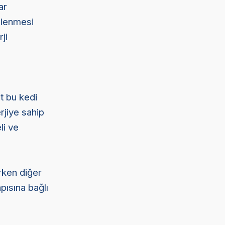
ar
ezlenmesi
ji
t bu kedi
rjiye sahip
li ve
rken diğer
pısına bağlı