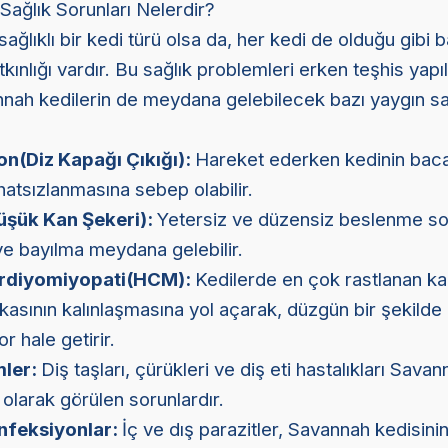
Sağlık Sorunları Nelerdir?
ağlıklı bir kedi türü olsa da, her kedi de olduğu gibi b
kınlığı vardır. Bu sağlık problemleri erken teşhis yapı
annah kedilerin de meydana gelebilecek bazı yaygın sa
on(Diz Kapağı Çıkığı):
Hareket ederken kedinin baca
atsızlanmasına sebep olabilir.
üşük Kan Şekeri):
Yetersiz ve düzensiz beslenme s
 ve bayılma meydana gelebilir.
ardiyomiyopati(HCM):
Kedilerde en çok rastlanan ka
p kasının kalınlaşmasına yol açarak, düzgün bir şekilde
 hale getirir.
mler:
Diş taşları, çürükleri ve diş eti hastalıkları Sava
olarak görülen sorunlardır.
Enfeksiyonlar:
İç ve dış parazitler, Savannah kedisini