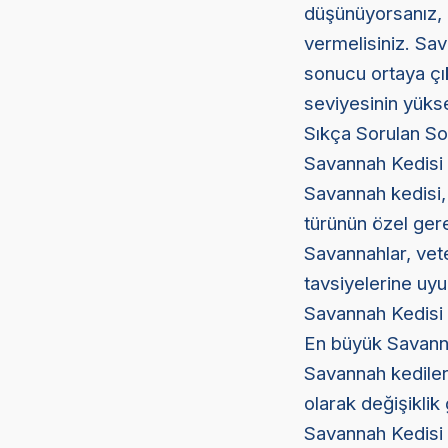
düşünüyorsanız, 
vermelisiniz. Sav
sonucu ortaya çı
seviyesinin yüks
Sıkça Sorulan So
Savannah Kedisi 
Savannah kedisi, 
türünün özel ger
Savannahlar, vete
tavsiyelerine uyul
Savannah Kedis
En büyük Savanna
Savannah kedileri
olarak değişiklik 
Savannah Kedisi