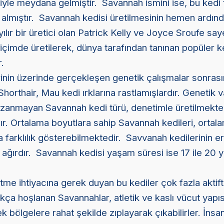
iyle meydana gelmiştir. Savannah ismini ise, bu kedi 
 almıştır. Savannah kedisi üretilmesinin hemen ardın
yılır bir üretici olan Patrick Kelly ve Joyce Sroufe say
çimde üretilerek, dünya tarafından tanınan popüler k
r.
inin üzerinde gerçekleşen genetik çalışmalar sonras
Shorthair, Mau kedi ırklarına rastlamışlardır. Genetik
azanmayan Savannah kedi türü, denetimle üretilmekte
r. Ortalama boyutlara sahip Savannah kedileri, ortala
 farklılık gösterebilmektedir. Savvanah kedilerinin e
 ağırdır. Savannah kedisi yaşam süresi ise 17 ile 20 y
tme ihtiyacına gerek duyan bu kediler çok fazla aktif
ça hoşlanan Savannahlar, atletik ve kaslı vücut yapıs
 bölgelere rahat şekilde zıplayarak çıkabilirler. İnsa