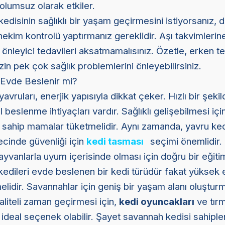
olumsuz olarak etkiler.
disinin sağlıklı bir yaşam geçirmesini istiyorsanız, d
hekim kontrolü yaptırmanız gereklidir. Aşı takvimlerin
 önleyici tedavileri aksatmamalısınız. Özetle, erken t
in pek çok sağlık problemlerini önleyebilirsiniz.
 Evde Beslenir mi?
avruları, enerjik yapısıyla dikkat çeker. Hızlı bir şek
 beslenme ihtiyaçları vardır. Sağlıklı gelişebilmesi içi
ğe sahip mamalar tüketmelidir. Aynı zamanda, yavru ked
cinde güvenliği için
kedi tasması
seçimi önemlidir. 
ayvanlarla uyum içerisinde olması için doğru bir eğitim
dileri evde beslenen bir kedi türüdür fakat yüksek en
lidir. Savannahlar için geniş bir yaşam alanı oluşturma
aliteli zaman geçirmesi için,
kedi oyuncakları
ve tırm
r ideal seçenek olabilir. Şayet savannah kedisi sahipl