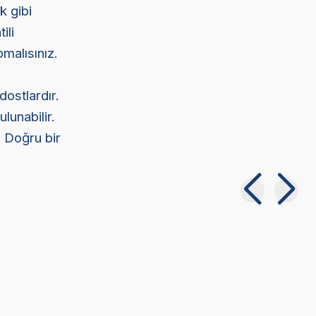
k gibi
ili
malısınız.
dostlardır.
lunabilir.
. Doğru bir