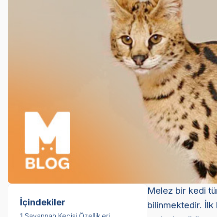
Melez bir kedi tü
İçindekiler
bilinmektedir. İlk
1.
Savannah Kedisi Özellikleri