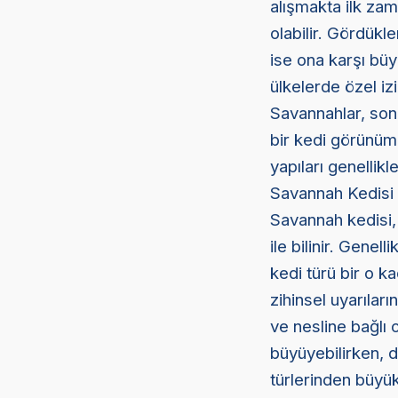
alışmakta ilk za
olabilir. Gördükl
ise ona karşı büy
ülkelerde özel izi
Savannahlar, son 
bir kedi görünümü
yapıları genellikl
Savannah Kedisi Ö
Savannah kedisi, 
ile bilinir. Genel
kedi türü bir o k
zihinsel uyarılar
ve nesline bağlı o
büyüyebilirken, d
türlerinden büy