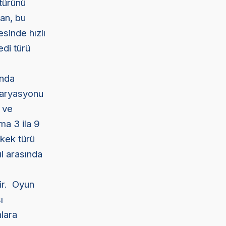
türünü
dan, bu
esinde hızlı
edi türü
ında
 varyasyonu
 ve
ma 3 ila 9
rkek türü
ıl arasında
tir. Oyun
ı
nlara