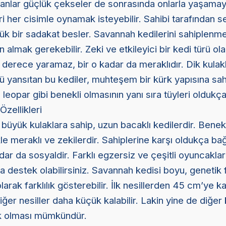
manlar güçlük çekseler de sonrasında onlarla yaşama
eri her cisimle oynamak isteyebilir. Sahibi tarafından s
ük bir sadakat besler. Savannah kedilerini sahiplenme
n almak gerekebilir. Zeki ve etkileyici bir kedi türü ol
derece yaramaz, bir o kadar da meraklıdır. Dik kulakla
 yansıtan bu kediler, muhteşem bir kürk yapısına sahi
e leopar gibi benekli olmasının yanı sıra tüyleri oldukça 
zellikleri
büyük kulaklara sahip, uzun bacaklı kedilerdir. Benekl
likle meraklı ve zekilerdir. Sahiplerine karşı oldukça bağ
adar da sosyaldir. Farklı egzersiz ve çeşitli oyuncakl
ına destek olabilirsiniz. Savannah kedisi boyu, genetik 
larak farklılık gösterebilir. İlk nesillerden 45 cm’ye k
iğer nesiller daha küçük kalabilir. Lakin yine de diğer
ük olması mümkündür.