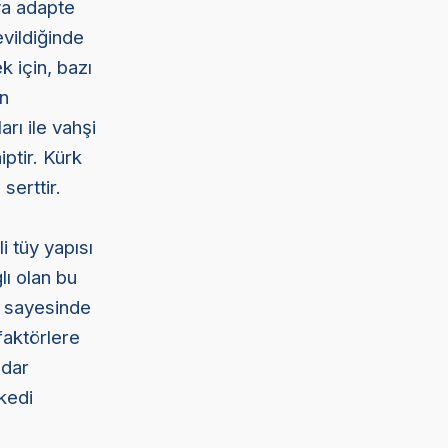
ya adapte
evildiğinde
k için, bazı
an
rı ile vahşi
ptir. Kürk
serttir.
i tüy yapısı
lı olan bu
ar sayesinde
faktörlere
adar
 kedi