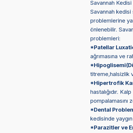
Savannah Kedisi 
Savannah kedisi s
problemlerine yat
önlenebilir. Sav
problemleri:
*Patellar Luxati
ağrımasına ve rah
*Hipoglisemi(D
titreme,halsizlik
*Hipertrofik K
hastalığıdır. Kal
pompalamasını zor
*Dental Proble
kedisinde yaygın 
*Parazitler ve 