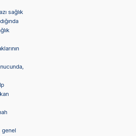
azı sağlık
ldığında
ğlık
klarının
onucunda,
lp
 kan
nnah
n genel