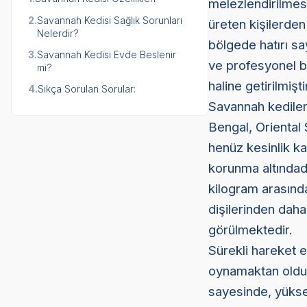
melezlendirilmes
2.
Savannah Kedisi Sağlık Sorunları
üreten kişilerden
Nelerdir?
bölgede hatırı sa
3.
Savannah Kedisi Evde Beslenir
ve profesyonel bi
mi?
haline getirilmişti
4.
Sıkça Sorulan Sorular:
Savannah kediler
Bengal, Oriental 
henüz kesinlik k
korunma altındadı
kilogram arasında
dişilerinden daha
görülmektedir.
Sürekli hareket e
oynamaktan olduk
sayesinde, yüksek