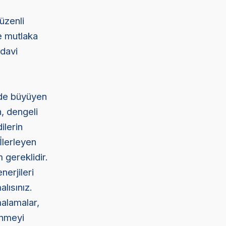
üzenli
e mutlaka
edavi
ilde büyüyen
n, dengeli
ilerin
İlerleyen
 gereklidir.
erjileri
lısınız.
alamalar,
enmeyi