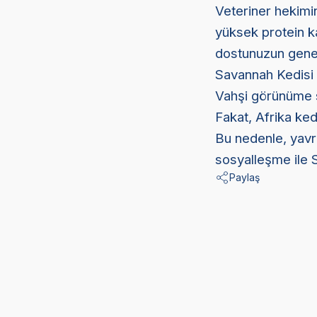
Veteriner hekimin
yüksek protein ka
dostunuzun genel
Savannah Kedisi 
Vahşi görünüme sa
Fakat, Afrika kedi
Bu nedenle, yavr
sosyalleşme ile S
Paylaş