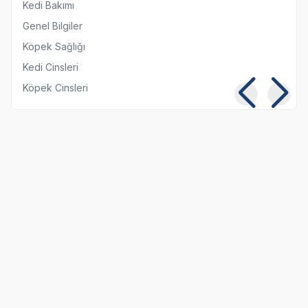
Kedi Bakımı
Genel Bilgiler
Köpek Sağlığı
Kedi Cinsleri
Köpek Cinsleri
Kedilerde Kuduz
Kısırlaştırılmış Kediye
Belirtileri, Nedenleri ve
Normal Mama
Tedavi Yöntemleri
Yedirmek Zararlı mı?
06 08 2026
06 08 2026
Kedi Sağlığı
Kedi Beslenmesi