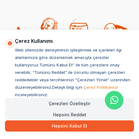
Çerez Kullanımı
Web sitemizde deneyiminizi iyileştirmek ve içerikleri ilgi
Popüler Kedi Kategorileri
alanlarınıza göre düzenlemek amacıyla çerezler
kullanıyoruz.Tümünü Kabul Et” ile tüm çerezlere onay
Kedi Maması
verebilir, “Tümünü Reddet” ile zorunlu olmayan çerezleri
Yavru Kedi Maması
reddedebilir veya tercihlerinizi “Çerezleri Yönet” üzerinden
Kısırlaştırılmış Kedi Maması
düzenleyebilirsiniz.Detaylı bilgi için
Çerez Politikamızı
inceleyebilirsiniz.
Yetişkin Kedi Maması
Çerezleri Özelleştir
Kedi Tuvaleti
Hepsini Reddet
Kedi Kumu
Kedi Konservesi & Yaş Maması
Hepsini Kabul Et
Kedi Ödül Maması