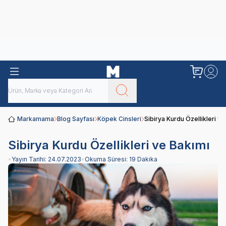
Obivan
Yenilenen Obivan 2 KG Kedi Mamaları ile tanışın!
Markamama
Blog Sayfası
Köpek Cinsleri
Sibirya Kurdu Özellikleri ve
Sibirya Kurdu Özellikleri ve Bakımı
•
Yayın Tarihi:
24.07.2023
•
Okuma Süresi:
19 Dakika