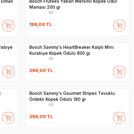
 Elmalı
Bosch Frutees Yaban Mersinli Köpek Ödül
Maması 200 gr
(0)
SKT
1.03.2027
199,00
TL
Yetkili
Satıcı
Hızlı Teslimat
rabiye
Bosch Sammy's HeartBreaker Kalpli Mini
Kurabiye Köpek Ödülü 800 gr
(0)
SKT
1.04.2027
299,00
TL
Yetkili
Satıcı
Hızlı Teslimat
k
Bosch Sammy's Gourmet Stripes Tavuklu
Ördekli Köpek Ödülü 180 gr
(0)
299,00
TL
Yetkili
Satıcı
Hızlı Teslimat