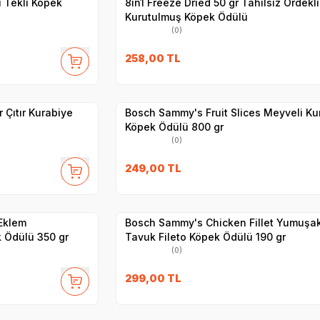
i Tekli Köpek
8in1 Freeze Dried 50 gr Tahılsız Ördekli
Kurutulmuş Köpek Ödülü
(0)
SKT
28.03.2027
258,00
TL
Yetkili
Satıcı
Hızlı Teslimat
Çıtır Kurabiye
Bosch Sammy's Fruit Slices Meyveli Ku
Köpek Ödülü 800 gr
(0)
SKT
1.05.2027
249,00
TL
Yetkili
Satıcı
Hızlı Teslimat
Eklem
Bosch Sammy's Chicken Fillet Yumuşa
k Ödülü 350 gr
Tavuk Fileto Köpek Ödülü 190 gr
(0)
SKT
1.09.2027
299,00
TL
Yetkili
Satıcı
Hızlı Teslimat