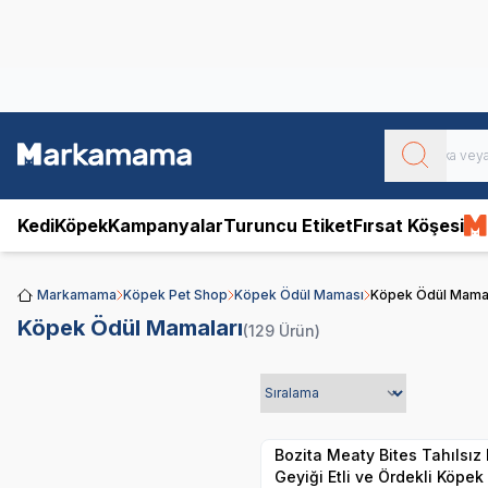
Obivan
Yenilenen Obivan 2 KG Kedi Mamaları ile tanışın!
Kedi
Köpek
Kampanyalar
Turuncu Etiket
Fırsat Köşesi
Markamama
Köpek Pet Shop
Köpek Ödül Maması
Köpek Ödül Mamal
Köpek Ödül Mamaları
(129 Ürün)
SKT
01.03.202
Yetkili
Satıcı
Hızlı Teslimat
Bozita Meaty Bites Tahılsız Reindeer Ren
Geyiği Etli ve Ördekli Köpe