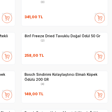
(0)
SKT
1.08.2026
341,00
TL
Yetkili
Satıcı
Hızlı Teslimat
tekli
8in1 Freeze Dried Tavuklu Doğal Ödül 50 Gr
(2)
SKT
1.12.2026
258,00
TL
Yetkili
Satıcı
Hızlı Teslimat
pek
Bosch Sindirimi Kolaylaştırıcı Elmalı Köpek
Ödülü 200 GR
(4)
SKT
1.12.2026
149,00
TL
Yetkili
Satıcı
Hızlı Teslimat