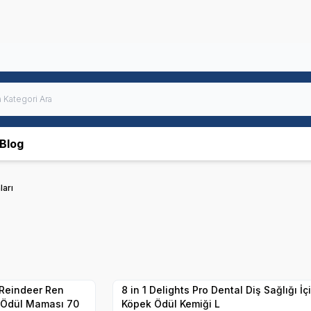
Blog
arı
7
Yetkili
Satıcı
Hızlı Teslimat
8 in 1 Delights Pro Dental Diş Sağlığı İç
k Ödül Maması 70
Köpek Ödül Kemiği L