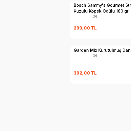
Bosch Sammy's Gourmet Str
Kuzulu Köpek Ödülü 180 gr
(0)
SKT
1.02.2027
299,00
TL
Yetkili
Satıcı
Hızlı Teslimat
Garden Mix Kurutulmuş Dan
(0)
302,00
TL