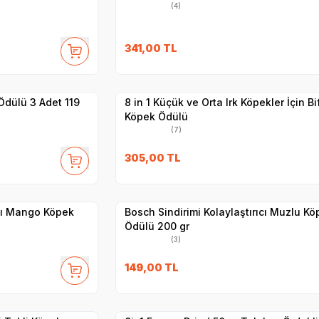
(4)
341,00
TL
Yetkili
Satıcı
Hızlı Teslimat
Ödülü 3 Adet 119
8 in 1 Küçük ve Orta Irk Köpekler İçin Bif
Köpek Ödülü
(7)
SKT
1.08.2026
305,00
TL
Yetkili
Satıcı
Hızlı Teslimat
ıcı Mango Köpek
Bosch Sindirimi Kolaylaştırıcı Muzlu Kö
Ödülü 200 gr
(3)
149,00
TL
Yetkili
Satıcı
Hızlı Teslimat