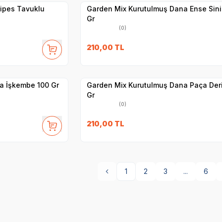
ipes Tavuklu
Garden Mix Kurutulmuş Dana Ense Sini
Gr
(0)
210,00
TL
Yetkili
Satıcı
Hızlı Teslimat
a İşkembe 100 Gr
Garden Mix Kurutulmuş Dana Paça Deri
Gr
(0)
210,00
TL
1
2
3
...
6