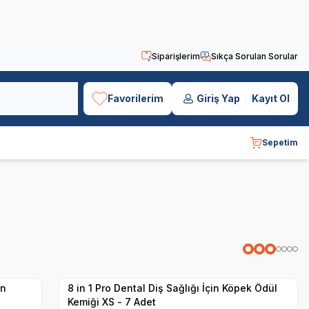
Siparişlerim
Sıkça Sorulan Sorular
Favorilerim
Giriş Yap
Kayıt Ol
Sepetim
Yetkili
Satıcı
Hızlı Teslimat
in
8 in 1 Pro Dental Diş Sağlığı İçin Köpek Ödül
Kemiği XS - 7 Adet