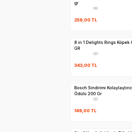
gr
(0)
SKT
1.12.2027
259,00
TL
Yetkili
Satıcı
Hızlı Teslimat
8 in 1 Delights Rings Köpek 
GR
(2)
SKT
1.10.2026
343,00
TL
Yetkili
Satıcı
Hızlı Teslimat
Bosch Sindirimi Kolaylaştır
Ödülü 200 Gr
(2)
SKT
1.12.2027
149,00
TL
Yetkili
Satıcı
Hızlı Teslimat