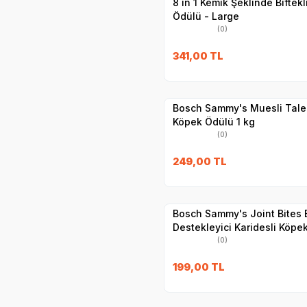
8 in 1 Kemik Şeklinde Biftekl
Ödülü - Large
(0)
SKT
1.05.2027
341,00
TL
Yetkili
Satıcı
Hızlı Teslimat
Bosch Sammy's Muesli Taler 
Köpek Ödülü 1 kg
(0)
SKT
1.03.2027
249,00
TL
Yetkili
Satıcı
Hızlı Teslimat
Bosch Sammy's Joint Bites 
Destekleyici Karidesli Köpe
(0)
SKT
1.03.2027
199,00
TL
Yetkili
Satıcı
Hızlı Teslimat