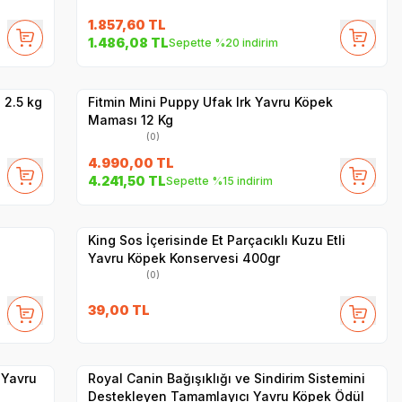
1.857,60
TL
SKT
1.02.2027
1.486,08
TL
Sepette %20 indirim
Hızlı Teslimat
Yetkili
Satıcı
Kargo Bedava
 2.5 kg
Fitmin Mini Puppy Ufak Irk Yavru Köpek
Maması 12 Kg
(0)
4.990,00
TL
4.241,50
TL
Sepette %15 indirim
Yetkili
Satıcı
Hızlı Teslimat
King Sos İçerisinde Et Parçacıklı Kuzu Etli
Yavru Köpek Konservesi 400gr
(0)
39,00
TL
Yetkili
Satıcı
Hızlı Teslimat
 Yavru
Royal Canin Bağışıklığı ve Sindirim Sistemini
Destekleyen Tamamlayıcı Yavru Köpek Ödül