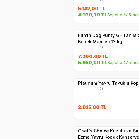
5.142,00
TL
4.370,70
TL
Sepette %15 indi
Hızlı Teslimat
Yetkili
Satıcı
Kargo Bedava
Fitmin Dog Purity GF Tahılsız
Köpek Maması 12 kg
(0)
7.000,00
TL
5.950,00
TL
Sepette %15 indi
Hızlı Teslimat
Yetkili
Satıcı
Kargo Bedava
Platinum Yavru Tavuklu Kö
(0)
2.925,00
TL
Yetkili
Satıcı
Hızlı Teslimat
Chef's Choice Kuzulu ve Bal
Ezme Yavru Köpek Konserve