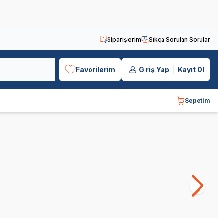
Siparişlerim
Sıkça Sorulan Sorular
Favorilerim
Giriş Yap
Kayıt Ol
Sepetim
Obivan
Bozita
B