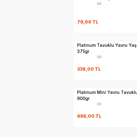
(0)
79,00
TL
Yetkili
Satıcı
Hızlı Teslimat
Platinum Tavuklu Yavru Ya
375gr
(0)
338,00
TL
Yetkili
Satıcı
Hızlı Teslimat
Platinum Mini Yavru Tavuk
900gr
(0)
698,00
TL