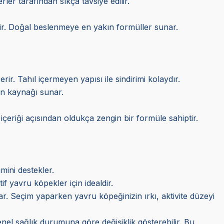
ler tarafından sıkça tavsiye edilir.
dir. Doğal beslenmeye en yakın formüller sunar.
rir. Tahıl içermeyen yapısı ile sindirimi kolaydır.
in kaynağı sunar.
 içeriği açısından oldukça zengin bir formüle sahiptir.
mini destekler.
f yavru köpekler için idealdir.
lar. Seçim yaparken yavru köpeğinizin ırkı, aktivite düzeyi
nel sağlık durumuna göre değişiklik gösterebilir. Bu