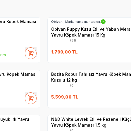
Hızlı Teslimat
SKT
1.05.2027
Kargo Bedava
avru Köpek Maması
Obivan
, Markamama markasıdır.
✓
Obivan Puppy Kuzu Etli ve Yaban Mersi
Yavru Köpek Maması 15 Kg
(51)
27
SKT
01.03.2027
1.799,00
TL
irim
Hızlı Teslimat
Yetkili
Satıcı
Kargo Bedava
Yavru Köpek Maması
Bozita Robur Tahılsız Yavru Köpek Ma
Kuzulu 12 kg
(0)
SKT
1.03.2027
5.599,00
TL
Hızlı Teslimat
Yetkili
Satıcı
Kargo Bedava
Büyük Irk Yavru
N&D White Levrek Etli ve Rezeneli Küçü
Yavru Köpek Maması 1.5 kg
(0)