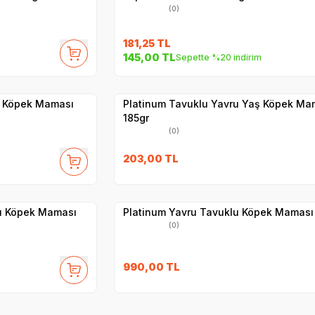
(0)
181,25
TL
145,00
TL
Sepette %20 indirim
Yetkili
Satıcı
Hızlı Teslimat
ş Köpek Maması
Platinum Tavuklu Yavru Yaş Köpek Ma
185gr
(0)
203,00
TL
Hızlı Teslimat
Yetkili
Satıcı
Kargo Bedava
lu Köpek Maması
Platinum Yavru Tavuklu Köpek Maması 
(0)
990,00
TL