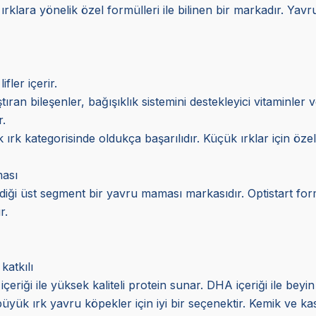
ı ırklara yönelik özel formülleri ile bilinen bir markadır. Ya
fler içerir.
aştıran bileşenler, bağışıklık sistemini destekleyici vitaminle
r.
 ırk kategorisinde oldukça başarılıdır. Küçük ırklar için öz
ası
irdiği üst segment bir yavru maması markasıdır. Optistart fo
r.
katkılı
 içeriği ile yüksek kaliteli protein sunar. DHA içeriği ile beyin
büyük ırk yavru köpekler için iyi bir seçenektir. Kemik ve ka