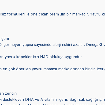
ılsız formülleri ile öne çıkan premium bir markadır. Yavru k
içerir
O içermeyen yapısı sayesinde alerji riskini azaltır. Omega-3 
 olan yavru köpekler için N&D oldukça uygundur.
dan en çok önerilen yavru maması markalarından biridir. İçeri
dan zengin
i destekleyen DHA ve A vitamini içerir. Bağırsak sağlığı için p