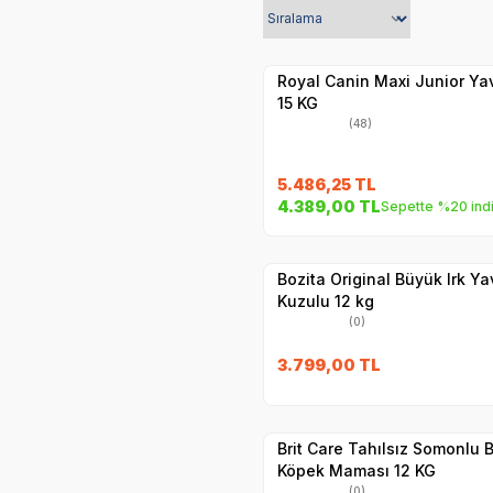
Hızlı Teslimat
Yetkili
Satıcı
Kargo Bedava
Royal Canin Maxi Junior Y
15 KG
(48)
5.486,25
TL
SKT
24.04.20
4.389,00
TL
Sepette %20 ind
Hızlı Teslimat
Yetkili
Satıcı
Kargo Bedava
Bozita Original Büyük Irk 
Kuzulu 12 kg
(0)
3.799,00
TL
Hızlı Teslimat
Yetkili
Satıcı
Kargo Bedava
Brit Care Tahılsız Somonlu 
Köpek Maması 12 KG
(0)