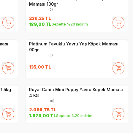
Maması 100gr
(0)
236,25
TL
189,00
TL
Sepette %20 indirim
Yetkili
Satıcı
Hızlı Teslimat
ması
Platinum Tavuklu Yavru Yaş Köpek Maması
90gr
(0)
SKT
1.02.2027
135,00
TL
Hızlı Teslimat
Yetkili
Satıcı
Kargo Bedava
1,5kg
Royal Canin Mini Puppy Yavru Köpek Maması
4 KG
(10)
2.098,75
TL
1.679,00
TL
Sepette %20 indirim