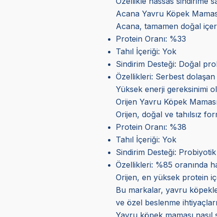
Özellikle hassas sindirime s
Acana Yavru Köpek Mamas
Acana, tamamen doğal içerik
Protein Oranı: %33
Tahıl İçeriği: Yok
Sindirim Desteği: Doğal prob
Özellikleri: Serbest dolaşan 
Yüksek enerji gereksinimi 
Orijen Yavru Köpek Mamas
Orijen, doğal ve tahılsız fo
Protein Oranı: %38
Tahıl İçeriği: Yok
Sindirim Desteği: Probiyotik
Özellikleri: %85 oranında hay
Orijen, en yüksek protein iç
Bu markalar, yavru köpekleri
ve özel beslenme ihtiyaçla
Yavru köpek maması nasıl se