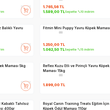
1.765,56
TL
SKT
1.02.2027
1.589,00
TL
rim
Sepette %10 indirim
Hızlı Teslimat
Yetkili
Satıcı
Kargo Bedava
 Balıklı Yavru
Fitmin Mini Puppy Yavru Köpek Maması
(0)
1.250,00
TL
1.062,50
TL
rim
Sepette %15 indirim
Hızlı Teslimat
Yetkili
Satıcı
Kargo Bedava
pek Maması 5kg
Reflex Kuzu Etli ve Pirinçli Yavru Köpek
Maması 15kg
(0)
1.899,00
TL
Yetkili
Satıcı
Hızlı Teslimat
 Kabaklı Tahılsız
Royal Canin Training Treats Eğitim İçin
si 400gr
Köpek Ödül Maması 110gr