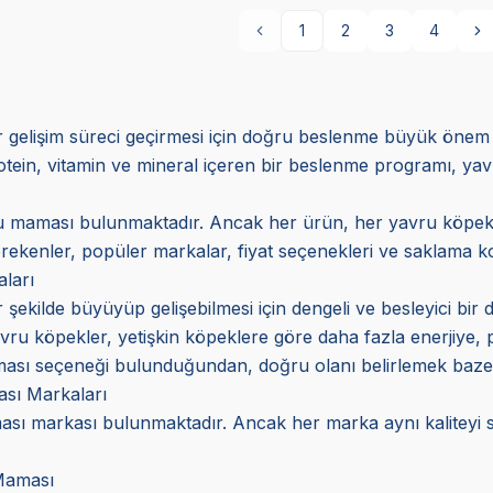
1
2
3
4
ir gelişim süreci geçirmesi için doğru beslenme büyük önem
otein, vitamin ve mineral içeren bir beslenme programı, yavr
ru maması bulunmaktadır. Ancak her ürün, her yavru köpek 
rekenler, popüler markalar, fiyat seçenekleri ve saklama koşu
ları
r şekilde büyüyüp gelişebilmesi için dengeli ve besleyici bi
ru köpekler, yetişkin köpeklere göre daha fazla enerjiye, 
ası seçeneği bulunduğundan, doğru olanı belirlemek bazen z
sı Markaları
ası markası bulunmaktadır. Ancak her marka aynı kaliteyi
Maması