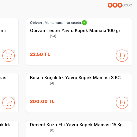
Hızlı Teslimat
Obivan
, Markamama markasıdır.
✓
nli
Obivan Tester Yavru Köpek Maması 100 gr
(54)
SKT
1.01.2027
22,50
TL
Yetkili
Satıcı
Hızlı Teslimat
ması
Bosch Küçük Irk Yavru Köpek Maması 3 KG
(4)
SKT
01.04.2027
300,00
TL
Hızlı Teslimat
Yetkili
Satıcı
Kargo Bedava
k Irk
Decent Kuzu Etli Yavru Köpek Maması 15 Kg
(0)