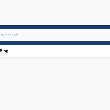
Blog
 Plan
N&D
Hills