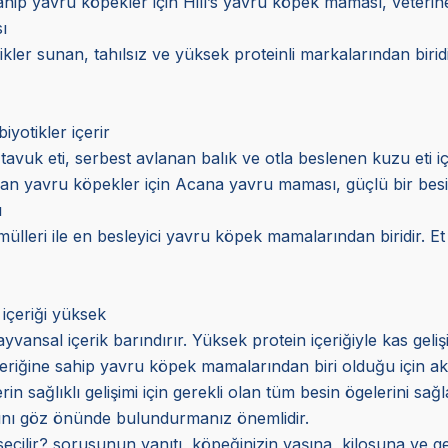
ahip yavru köpekler için Hill’s yavru köpek maması, veteriner
ı
ler sunan, tahılsız ve yüksek proteinli markalarından biri
iyotikler içerir
tavuk eti, serbest avlanan balık ve otla beslenen kuzu eti içe
olan yavru köpekler için Acana yavru maması, güçlü bir bes
ı
rmülleri ile en besleyici yavru köpek mamalarından biridir. Et
 içeriği yüksek
vansal içerik barındırır. Yüksek protein içeriğiyle kas gelişi
eriğine sahip yavru köpek mamalarından biri olduğu için akti
n sağlıklı gelişimi için gerekli olan tüm besin ögelerini sağ
rını göz önünde bulundurmanız önemlidir.
çilir? sorusunun yanıtı, köpeğinizin yaşına, kilosuna ve ge