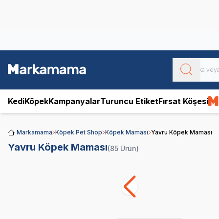
Obivan
Yenilenen Obivan 2 KG Kedi Mamaları ile tanışın!
Kedi
Köpek
Kampanyalar
Turuncu Etiket
Fırsat Köşesi
Markamama
Köpek Pet Shop
Köpek Maması
Yavru Köpek Maması
Yavru Köpek Maması
(85 Ürün)
Royal Canin
Pro
SKT
1.10.2026