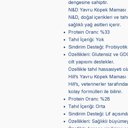
dengesine sahiptir.
N&D Yavru Köpek Maması
N&D, doğal içerikleri ve tah
sağlıklı yağ asitleri içerir.
Protein Oranı: %33
Tahıl İçeriği: Yok
Sindirim Desteği: Probiyotik 
Özellikleri: Glutensiz ve GD
cilt yapısını destekler.
Özellikle tahıl hassasiyeti
Hill’s Yavru Köpek Maması
Hill’s, veterinerler tarafın
kolay formülleri ile bilinir.
Protein Oranı: %28
Tahıl İçeriği: Orta
Sindirim Desteği: Lif açısın
Özellikleri: Sağlıklı büyümey