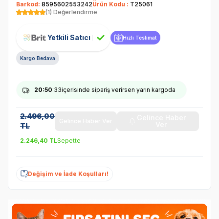
Barkod:
8595602553242
Ürün Kodu :
T25061
(1) Değerlendirme
Yetkili Satıcı
Hızlı Teslimat
Kargo Bedava
20
:50
:32
içerisinde sipariş verirsen yarın kargoda
2.496,00
Gelince Haber
Gelince Haber Ver
Ver
TL
2.246,40
TL
Sepette
Değişim ve İade Koşulları!