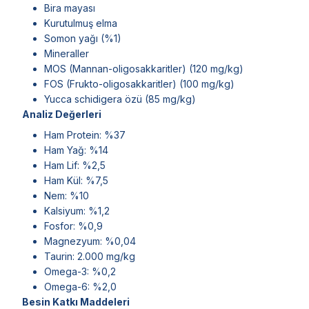
Bira mayası
Kurutulmuş elma
Somon yağı (%1)
Mineraller
MOS (Mannan-oligosakkaritler) (120 mg/kg)
FOS (Frukto-oligosakkaritler) (100 mg/kg)
Yucca schidigera özü (85 mg/kg)
Analiz Değerleri
Ham Protein: %37
Ham Yağ: %14
Ham Lif: %2,5
Ham Kül: %7,5
Nem: %10
Kalsiyum: %1,2
Fosfor: %0,9
Magnezyum: %0,04
Taurin: 2.000 mg/kg
Omega-3: %0,2
Omega-6: %2,0
Besin Katkı Maddeleri