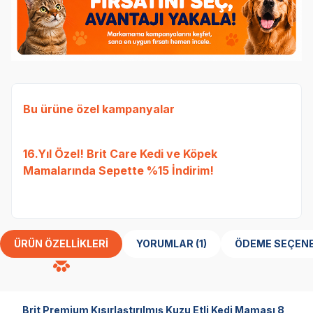
Bu ürüne özel kampanyalar
Ked
16.Yıl Özel! Brit Care Kedi ve Köpek
Etli
Mamalarında Sepette %15 İndirim!
Tavu
bed
ÜRÜN ÖZELLIKLERI
YORUMLAR (1)
ÖDEME SEÇENE
Brit Premium Kısırlaştırılmış Kuzu Etli Kedi Maması 8