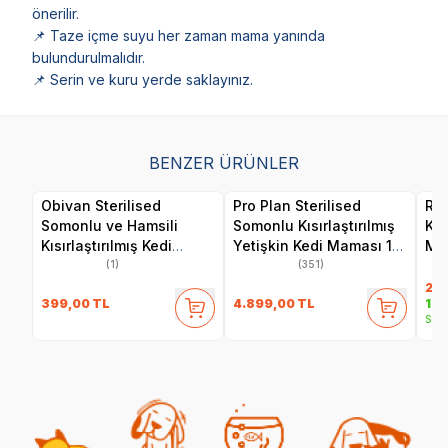
önerilir.
📌 Taze içme suyu her zaman mama yanında
bulundurulmalıdır.
📌 Serin ve kuru yerde saklayınız.
BENZER ÜRÜNLER
Obivan Sterilised
Pro Plan Sterilised
Roy
Somonlu ve Hamsili
Somonlu Kısırlaştırılmış
Kıs
Kısırlaştırılmış Kedi
Yetişkin Kedi Maması 10
Ma
Maması 2 kg
kg
(1)
(351)
2.4
399,00
TL
4.899,00
TL
1.9
Sepe