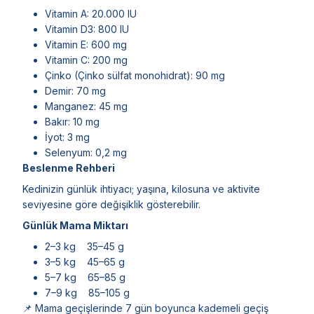
Vitamin A: 20.000 IU
Vitamin D3: 800 IU
Vitamin E: 600 mg
Vitamin C: 200 mg
Çinko (Çinko sülfat monohidrat): 90 mg
Demir: 70 mg
Manganez: 45 mg
Bakır: 10 mg
İyot: 3 mg
Selenyum: 0,2 mg
Beslenme Rehberi
Kedinizin günlük ihtiyacı; yaşına, kilosuna ve aktivite
seviyesine göre değişiklik gösterebilir.
Günlük Mama Miktarı
2–3 kg 35–45 g
3–5 kg 45–65 g
5–7 kg 65–85 g
7–9 kg 85–105 g
📌 Mama geçişlerinde 7 gün boyunca kademeli geçiş