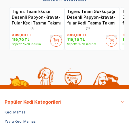
Tigres Team Ekose
Tigres Team Gökkuşağı
Tig
Desenli Papyon-Kravat-
Desenli Papyon-kravat-
Des
Fular Kedi Tasma Takımı
fular Kedi Tasma Takımı
ful
(4)
(3)
399,00
TL
399,00
TL
39
119,70
TL
119,70
TL
119
Sepette %70 indirim
Sepette %70 indirim
Sepe
Popüler Kedi Kategorileri
Kedi Maması
Yavru Kedi Maması