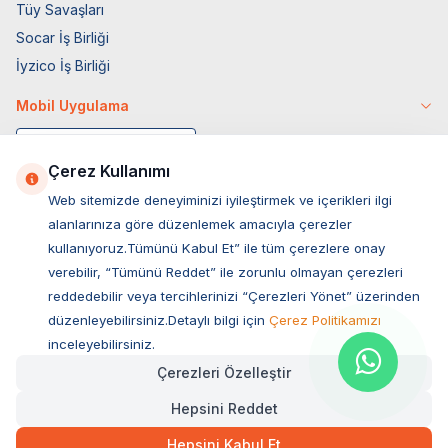
Tüy Savaşları
Socar İş Birliği
İyzico İş Birliği
Mobil Uygulama
Çerez Kullanımı
Web sitemizde deneyiminizi iyileştirmek ve içerikleri ilgi
alanlarınıza göre düzenlemek amacıyla çerezler
kullanıyoruz.Tümünü Kabul Et” ile tüm çerezlere onay
verebilir, “Tümünü Reddet” ile zorunlu olmayan çerezleri
reddedebilir veya tercihlerinizi “Çerezleri Yönet” üzerinden
düzenleyebilirsiniz.Detaylı bilgi için
Çerez Politikamızı
Müşteri Hizmetleri
inceleyebilirsiniz.
Çerezleri Özelleştir
Sıkça Sorulan Sorular
Hepsini Reddet
Adres
260,00
TL
Hızlı Teslimat
Ovacık Mah. Hacıoğlu Sok. No:13 Başiskele / KOCAELİ
Hepsini Kabul Et