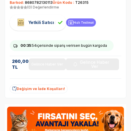
Barkod:
8680782130113
Ürün Kodu :
T26315
(0) Değerlendirme
Yetkili Satıcı
Hızlı Teslimat
00
:35
:54
içerisinde sipariş verirsen bugün kargoda
260,00
Gelince Haber
Gelince Haber Ver
Ver
TL
Değişim ve İade Koşulları!