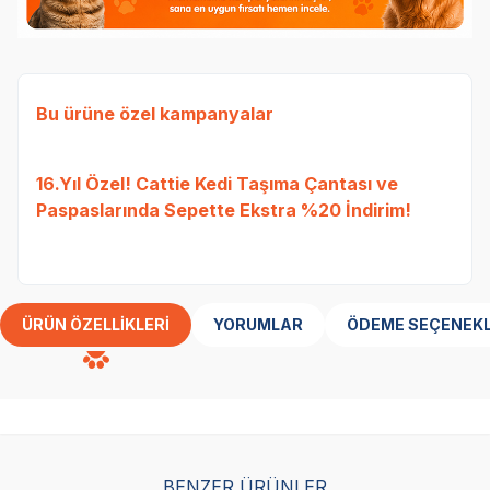
Bu ürüne özel kampanyalar
Ked
16.Yıl Özel! Cattie Kedi Taşıma Çantası ve
Etli
Paspaslarında Sepette Ekstra %20 İndirim!
Tavu
bed
ÜRÜN ÖZELLIKLERI
YORUMLAR
ÖDEME SEÇENEKL
BENZER ÜRÜNLER