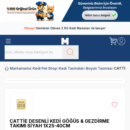
Obivan
Yenilenen Obivan 2 KG Kedi Mamaları ile tanışın!
Markamama
Kedi Pet Shop
Kedi Tasmaları
Boyun Tasması
CATTİE 
Favoriye
CATTİE DESENLİ KEDİ GÖĞÜS & GEZDİRME
TAKIMI SİYAH 1X25-40CM