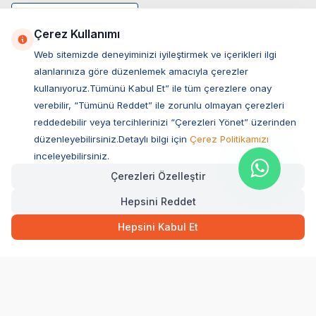
Çerez Kullanımı
Web sitemizde deneyiminizi iyileştirmek ve içerikleri ilgi
alanlarınıza göre düzenlemek amacıyla çerezler
kullanıyoruz.Tümünü Kabul Et” ile tüm çerezlere onay
verebilir, “Tümünü Reddet” ile zorunlu olmayan çerezleri
reddedebilir veya tercihlerinizi “Çerezleri Yönet” üzerinden
düzenleyebilirsiniz.Detaylı bilgi için
Çerez Politikamızı
Müşteri Hizmetleri
inceleyebilirsiniz.
Çerezleri Özelleştir
Sıkça Sorulan Sorular
Hepsini Reddet
Adres
Ovacık Mah. Hacıoğlu Sok. No:13 Başiskele / KOCAELİ
Hepsini Kabul Et
Müşteri Destek Hattı
0850 532 1141
WhatsApp Destek
0554 871 66 20