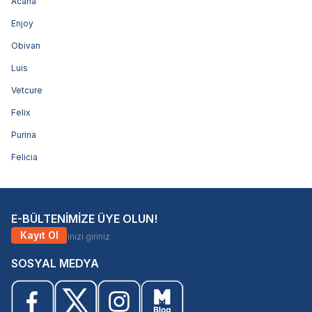
Acana
Enjoy
Obivan
Luis
Vetcure
Felix
Purina
Felicia
E-BÜLTENİMİZE ÜYE OLUN!
Kayıt Ol
SOSYAL MEDYA