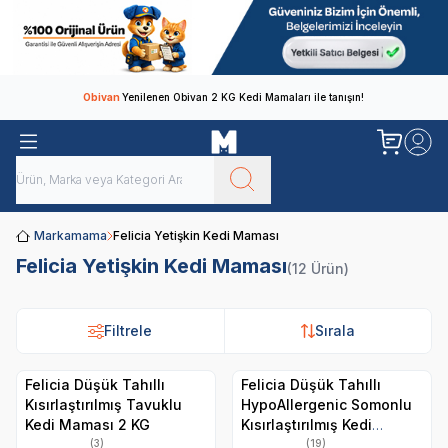
Obivan
Yenilenen Obivan 2 KG Kedi Mamaları ile tanışın!
Markamama
Felicia Yetişkin Kedi Maması
Felicia Yetişkin Kedi Maması
(12 Ürün)
Filtrele
Sırala
Felicia Düşük Tahıllı
Felicia Düşük Tahıllı
Kısırlaştırılmış Tavuklu
HypoAllergenic Somonlu
Kedi Maması 2 KG
Kısırlaştırılmış Kedi
Maması 2 KG
(3)
(19)