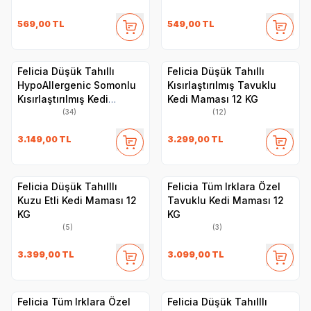
569,00
TL
549,00
TL
Felicia Düşük Tahıllı
Felicia Düşük Tahıllı
HypoAllergenic Somonlu
Kısırlaştırılmış Tavuklu
Kısırlaştırılmış Kedi
Kedi Maması 12 KG
Maması 12 KG
(34)
(12)
3.149,00
TL
3.299,00
TL
Felicia Düşük Tahılllı
Felicia Tüm Irklara Özel
Kuzu Etli Kedi Maması 12
Tavuklu Kedi Maması 12
KG
KG
(5)
(3)
3.399,00
TL
3.099,00
TL
Felicia Tüm Irklara Özel
Felicia Düşük Tahılllı