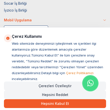
Socar İş Birliği
İyzico İş Birliği
Mobil Uygulama
Çerez Kullanımı
Web sitemizde deneyiminizi iyileştirmek ve içerikleri ilgi
alanlarınıza göre düzenlemek amacıyla çerezler
kullanıyoruz.Tümünü Kabul Et” ile tüm çerezlere onay
verebilir, “Tümünü Reddet” ile zorunlu olmayan çerezleri
reddedebilir veya tercihlerinizi “Çerezleri Yönet” üzerinden
düzenleyebilirsiniz.Detaylı bilgi için
Çerez Politikamızı
Müşteri Hizmetleri
inceleyebilirsiniz.
Çerezleri Özelleştir
Sıkça Sorulan Sorular
Hepsini Reddet
Adres
Ovacık Mah. Hacıoğlu Sok. No:13 Başiskele / KOCAELİ
Hepsini Kabul Et
Müşteri Destek Hattı