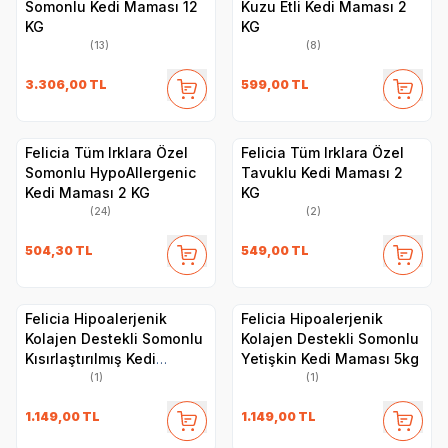
Somonlu Kedi Maması 12
Kuzu Etli Kedi Maması 2
KG
KG
(13)
(8)
3.306,00
TL
599,00
TL
Felicia Tüm Irklara Özel
Felicia Tüm Irklara Özel
Somonlu HypoAllergenic
Tavuklu Kedi Maması 2
Kedi Maması 2 KG
KG
(24)
(2)
504,30
TL
549,00
TL
Felicia Hipoalerjenik
Felicia Hipoalerjenik
Kolajen Destekli Somonlu
Kolajen Destekli Somonlu
Kısırlaştırılmış Kedi
Yetişkin Kedi Maması 5kg
Maması 5kg
(1)
(1)
1.149,00
TL
1.149,00
TL