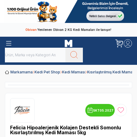
Obivan
Yenilenen Obivan 2 KG Kedi Mamaları ile tanışın!
Markamama
Kedi Pet Shop
Kedi Maması
Kısırlaştırılmış Kedi Maması
SKT
05.2027
Favoriye
Felicia Hipoalerjenik Kolajen Destekli Somonlu
Kısırlaştırılmış Kedi Maması 5kg