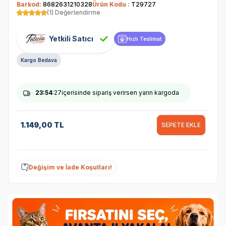
Barkod:
8682631210328
Ürün Kodu :
T29727
(1) Değerlendirme
Yetkili Satıcı
Hızlı Teslimat
Kargo Bedava
23
:54
:27
içerisinde sipariş verirsen yarın kargoda
1.149,00
TL
SEPETE EKLE
Değişim ve İade Koşulları!