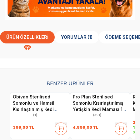
ÜRÜN ÖZELLIKLERI
YORUMLAR (1)
ÖDEME SEÇENE
BENZER ÜRÜNLER
Obivan Sterilised
Pro Plan Sterilised
Roy
Somonlu ve Hamsili
Somonlu Kısırlaştırılmış
Kıs
Kısırlaştırılmış Kedi
Yetişkin Kedi Maması 10
Ma
Maması 2 kg
kg
(1)
(351)
2.4
399,00
TL
4.899,00
TL
1.9
Sepe