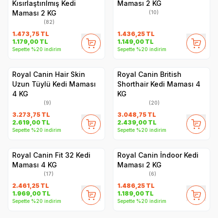
Kısırlaştırılmış Kedi
Maması 2 KG
Maması 2 KG
(10)
(82)
1.473,75
TL
1.436,25
TL
1.179,00
TL
1.149,00
TL
Sepette %20 indirim
Sepette %20 indirim
Royal Canin Hair Skin
Royal Canin British
Uzun Tüylü Kedi Maması
Shorthair Kedi Maması 4
4 KG
KG
(9)
(20)
3.273,75
TL
3.048,75
TL
2.619,00
TL
2.439,00
TL
Sepette %20 indirim
Sepette %20 indirim
Royal Canin Fit 32 Kedi
Royal Canin İndoor Kedi
Maması 4 KG
Maması 2 KG
(17)
(6)
2.461,25
TL
1.486,25
TL
1.969,00
TL
1.189,00
TL
Sepette %20 indirim
Sepette %20 indirim