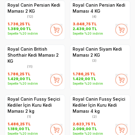
Royal Canin Persian Kedi
Royal Canin Persian Kedi
Maması 2 KG
Maması 4 KG
(12)
(4)
1.736,25
TL
3.048,75
TL
1.389,00
TL
2.439,00
TL
Sepette %20 indirim
Sepette %20 indirim
Royal Canin British
Royal Canin Siyam Kedi
Shorthair Kedi Maması 2
Maması 2 KG
KG
(3)
(11)
1.786,25
TL
1.786,25
TL
1.429,00
TL
1.429,00
TL
Sepette %20 indirim
Sepette %20 indirim
Royal Canin Fussy Seçici
Royal Canin Fussy Seçici
Kediler İçin Kuru Kedi
Kediler İçin Kuru Kedi
Maması 2 kg
Maması 4 kg
(1)
(2)
1.486,25
TL
2.623,75
TL
1.189,00
TL
2.099,00
TL
Sepette %20 indirim
Sepette %20 indirim