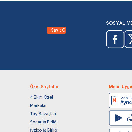
SOSYAL M
Kayıt Ol
Özel Sayfalar
Mobil Uyg
4 Ekim Özel
Markalar
Tüy Savaşları
Socar İş Birliği
İyzico İş Birliği