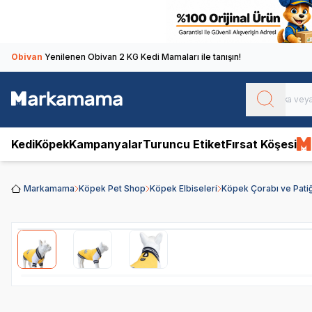
Obivan
Yenilenen Obivan 2 KG Kedi Mamaları ile tanışın!
Kedi
Köpek
Kampanyalar
Turuncu Etiket
Fırsat Köşesi
Markamama
Köpek Pet Shop
Köpek Elbiseleri
Köpek Çorabı ve Patiğ