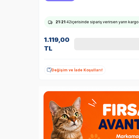
21
:21
:41
içerisinde sipariş verirsen yarın karg
1.119,00
TL
Değişim ve İade Koşulları!