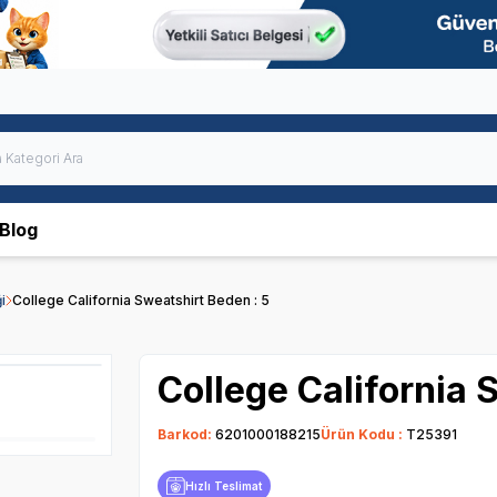
Blog
i
College California Sweatshirt Beden : 5
College California 
Barkod:
6201000188215
Ürün Kodu :
T25391
Hızlı Teslimat