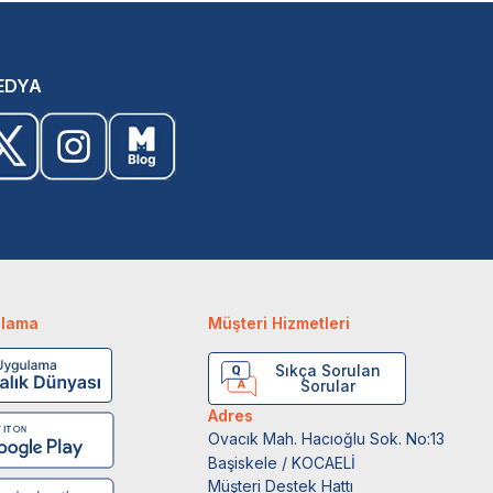
EDYA
ulama
Müşteri Hizmetleri
Sıkça Sorulan
Sorular
Adres
Ovacık Mah. Hacıoğlu Sok. No:13
Başiskele / KOCAELİ
Müşteri Destek Hattı