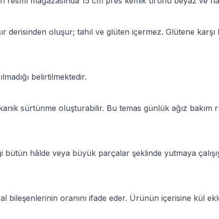
’un resmî mağazasında 15 cm pres kemik ürünü beyaz ve nat
ığır derisinden oluşur; tahıl ve glüten içermez. Glütene kar
lmadığı belirtilmektedir.
anik sürtünme oluşturabilir. Bu temas günlük ağız bakım rut
iği bütün hâlde veya büyük parçalar şeklinde yutmaya çalışı
l bileşenlerinin oranını ifade eder. Ürünün içerisine kül 