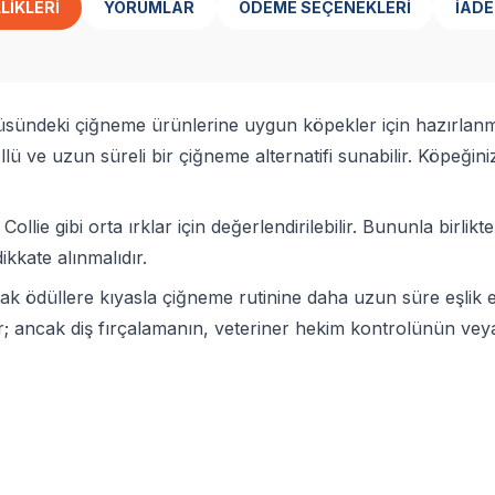
LIKLERI
YORUMLAR
ÖDEME SEÇENEKLERI
İADE
lçüsündeki çiğneme ürünlerine uygun köpekler için hazırlanm
llü ve uzun süreli bir çiğneme alternatifi sunabilir. Köpeği
lie gibi orta ırklar için değerlendirilebilir. Bununla birlik
kkate alınmalıdır.
k ödüllere kıyasla çiğneme rutinine daha uzun süre eşlik ed
r; ancak diş fırçalamanın, veteriner hekim kontrolünün ve