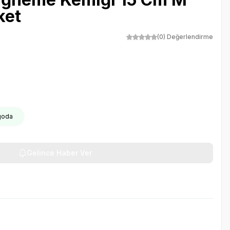
ket
(0) Değerlendirme
rgoda
Gelince Haber Ver