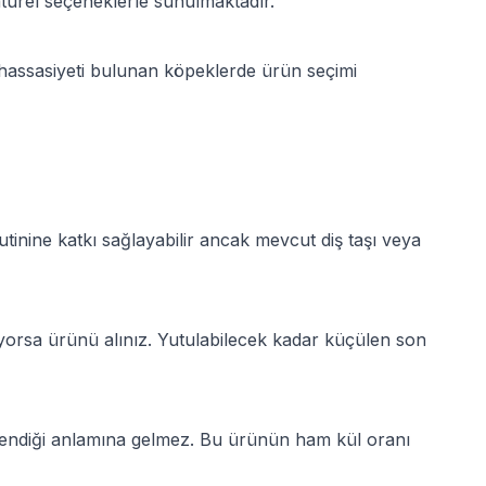
urel seçeneklerle sunulmaktadır.
şı hassasiyeti bulunan köpeklerde ürün seçimi
inine katkı sağlayabilir ancak mevcut diş taşı veya
yorsa ürünü alınız. Yutulabilecek kadar küçülen son
eklendiği anlamına gelmez. Bu ürünün ham kül oranı