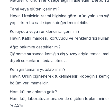
Naturel, ürünün renk seçeneğini ifade eder. Delibon
Tahıl veya glüten içerir mi?
Hayır. Üreticinin resmî bilgisine göre ürün yalnızca s
yapılırken bu sade içerik değerlendirilebilir.
Koruyucu veya renklendirici içerir mi?
Hayır. Katkı maddesi, koruyucu ve renklendirici kullanı
Ağız bakımını destekler mi?
Çiğneme sırasında kemiğin diş yüzeyleriyle teması mek
diş eti sorunlarını tedavi etmez.
Kemiğin tamamı yutulabilir mi?
Hayır. Ürün çiğnenerek tüketilmelidir. Köpeğiniz kem
bölüm verilmemelidir.
Ham kül ne anlama gelir?
Ham kül, laboratuvar analizinde ölçülen toplam minera
%2,5’tir.