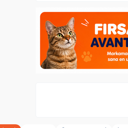
Delibon
marka ürünler %20 indirimli.