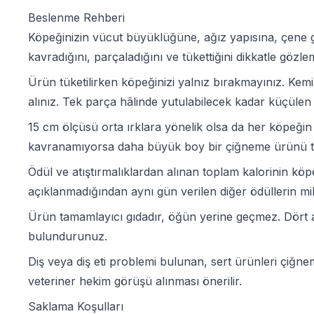
Beslenme Rehberi
Köpeğinizin vücut büyüklüğüne, ağız yapısına, çene gü
kavradığını, parçaladığını ve tükettiğini dikkatle gözlem
Ürün tüketilirken köpeğinizi yalnız bırakmayınız. K
alınız. Tek parça hâlinde yutulabilecek kadar küçüle
15 cm ölçüsü orta ırklara yönelik olsa da her köpeği
kavranamıyorsa daha büyük boy bir çiğneme ürünü te
Ödül ve atıştırmalıklardan alınan toplam kalorinin kö
açıklanmadığından aynı gün verilen diğer ödüllerin mik
Ürün tamamlayıcı gıdadır, öğün yerine geçmez. Dört a
bulundurunuz.
Diş veya diş eti problemi bulunan, sert ürünleri çi
veteriner hekim görüşü alınması önerilir.
Saklama Koşulları