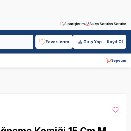
Siparişlerim
Sıkça Sorulan Sorular
Favorilerim
Giriş Yap
Kayıt Ol
Sepetim
Favoriye
Çiğneme Kemiği 15 Cm M