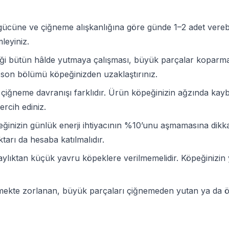
cüne ve çiğneme alışkanlığına göre günde 1–2 adet verebilir
leyiniz.
emiği bütün hâlde yutmaya çalışması, büyük parçalar kopar
n son bölümü köpeğinizden uzaklaştırınız.
n çiğneme davranışı farklıdır. Ürün köpeğinizin ağzında ka
rcih ediniz.
peğinizin günlük enerji ihtiyacının %10’unu aşmamasına dikka
tarı da hesaba katılmalıdır.
ylıktan küçük yavru köpeklere verilmemelidir. Köpeğinizin
ğnemekte zorlanan, büyük parçaları çiğnemeden yutan ya d