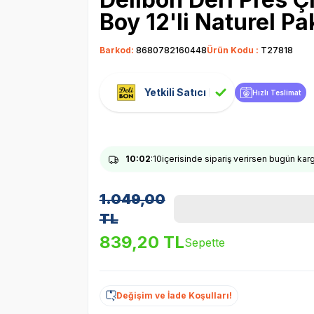
Boy 12'li Naturel Pa
Barkod:
8680782160448
Ürün Kodu :
T27818
Yetkili Satıcı
Hızlı Teslimat
10
:02
:10
içerisinde sipariş verirsen bugün ka
1.049,00
TL
839,20
TL
Sepette
Değişim ve İade Koşulları!