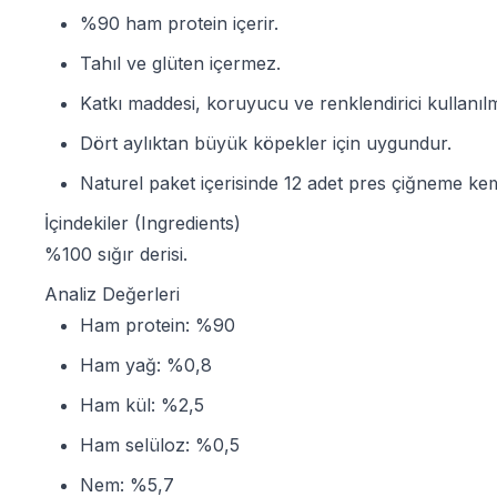
%90 ham protein içerir.
Tahıl ve glüten içermez.
Katkı maddesi, koruyucu ve renklendirici kullanılm
Dört aylıktan büyük köpekler için uygundur.
Naturel paket içerisinde 12 adet pres çiğneme kem
İçindekiler (Ingredients)
%100 sığır derisi.
Analiz Değerleri
Ham protein: %90
Ham yağ: %0,8
Ham kül: %2,5
Ham selüloz: %0,5
Nem: %5,7