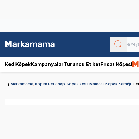
Obivan
Yenilenen Obivan 2 KG Kedi Mamaları ile tanışın!
Kedi
Köpek
Kampanyalar
Turuncu Etiket
Fırsat Köşesi
Markamama
Köpek Pet Shop
Köpek Ödül Maması
Köpek Kemiği
Del