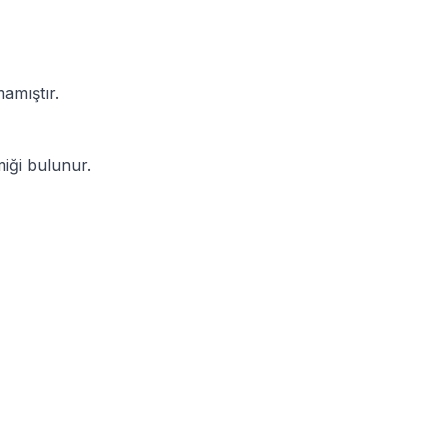
amıştır.
iği bulunur.