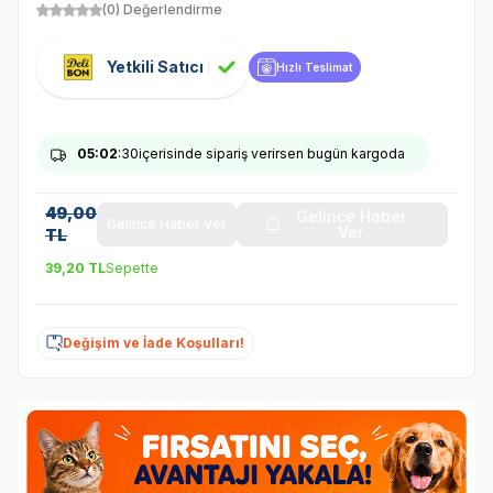
(0) Değerlendirme
Yetkili Satıcı
Hızlı Teslimat
05
:02
:29
içerisinde sipariş verirsen bugün kargoda
49,00
Gelince Haber
Gelince Haber Ver
Ver
TL
39,20
TL
Sepette
Değişim ve İade Koşulları!