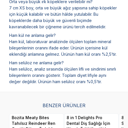
Orta veya büyük ırk köpeklere verilebilir mi?
7 cm XS boy, orta ve büyük ağız yapısına sahip köpekler
için küçük kalabilir ve bütün hâlde yutulabilir. Bu
köpeklerde daha büyük ve güvenli biçimde
kavranabilecek bir çiğneme ürünü tercih edilmelidir.
Ham kül ne anlama gelir?
Ham kül, laboratuvar analizinde ölçülen toplam mineral
bileşenlerinin oranını ifade eder. Ürünün içerisine kül
eklendiği anlamına gelmez. Ürünün ham kül oranı %2,5’tir.
Ham selüloz ne anlama gelir?
Ham selüloz, analiz sırasında ölçülen lifli ve sindirimi sınırlı
bileşenlerin oranını gösterir. Toplam diyet lifiyle aynı
değer değildir. Ürünün ham selüloz oranı %0,5’tir.
BENZER ÜRÜNLER
Bozita Meaty Bites
8 in 1 Delights Pro
8 i
Tahılsız Reindeer Ren
Dental Diş Sağlığı İçin
Sağ