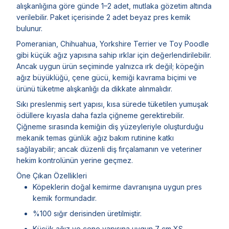
alışkanlığına göre günde 1–2 adet, mutlaka gözetim altında
verilebilir. Paket içerisinde 2 adet beyaz pres kemik
bulunur.
Pomeranian, Chihuahua, Yorkshire Terrier ve Toy Poodle
gibi küçük ağız yapısına sahip ırklar için değerlendirilebilir.
Ancak uygun ürün seçiminde yalnızca ırk değil; köpeğin
ağız büyüklüğü, çene gücü, kemiği kavrama biçimi ve
ürünü tüketme alışkanlığı da dikkate alınmalıdır.
Sıkı preslenmiş sert yapısı, kısa sürede tüketilen yumuşak
ödüllere kıyasla daha fazla çiğneme gerektirebilir.
Çiğneme sırasında kemiğin diş yüzeyleriyle oluşturduğu
mekanik temas günlük ağız bakım rutinine katkı
sağlayabilir; ancak düzenli diş fırçalamanın ve veteriner
hekim kontrolünün yerine geçmez.
Öne Çıkan Özellikleri
Köpeklerin doğal kemirme davranışına uygun pres
kemik formundadır.
%100 sığır derisinden üretilmiştir.
Küçük ağız ve çene yapısına uygun 7 cm XS