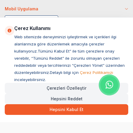
Mobil Uygulama
Çerez Kullanımı
Web sitemizde deneyiminizi iyileştirmek ve içerikleri ilgi
alanlarınıza göre düzenlemek amacıyla çerezler
kullanıyoruz.Tümünü Kabul Et” ile tüm çerezlere onay
verebilir, “Tümünü Reddet” ile zorunlu olmayan çerezleri
reddedebilir veya tercihlerinizi “Çerezleri Yönet” üzerinden
düzenleyebilirsiniz.Detaylı bilgi için
Çerez Politikamızı
Müşteri Hizmetleri
inceleyebilirsiniz.
Çerezleri Özelleştir
Sıkça Sorulan Sorular
Hepsini Reddet
Adres
Hızlı Teslimat
Ovacık Mah. Hacıoğlu Sok. No:13 Başiskele / KOCAELİ
39,20
TL
Sepette Anında
Hepsini Kabul Et
Müşteri Destek Hattı
SEPETE EKLE
0850 532 1141
WhatsApp Destek