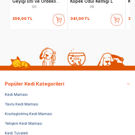
Geyiği Etli ve Ördekli
Köpek Ödül Kemiği L
Kem
Köpek Ödül Maması 70
(0)
(4)
gr
259,00
TL
341,00
TL
341
Popüler Kedi Kategorileri
Kedi Maması
Yavru Kedi Maması
Kısırlaştırılmış Kedi Maması
Yetişkin Kedi Maması
Kedi Tuvaleti