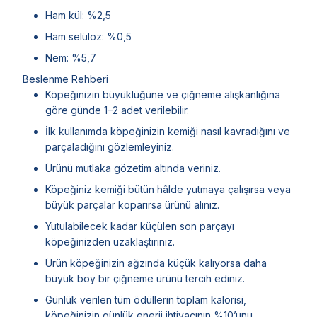
Ham kül: %2,5
Ham selüloz: %0,5
Nem: %5,7
Beslenme Rehberi
Köpeğinizin büyüklüğüne ve çiğneme alışkanlığına
göre günde 1–2 adet verilebilir.
İlk kullanımda köpeğinizin kemiği nasıl kavradığını ve
parçaladığını gözlemleyiniz.
Ürünü mutlaka gözetim altında veriniz.
Köpeğiniz kemiği bütün hâlde yutmaya çalışırsa veya
büyük parçalar koparırsa ürünü alınız.
Yutulabilecek kadar küçülen son parçayı
köpeğinizden uzaklaştırınız.
Ürün köpeğinizin ağzında küçük kalıyorsa daha
büyük boy bir çiğneme ürünü tercih ediniz.
Günlük verilen tüm ödüllerin toplam kalorisi,
köpeğinizin günlük enerji ihtiyacının %10’unu