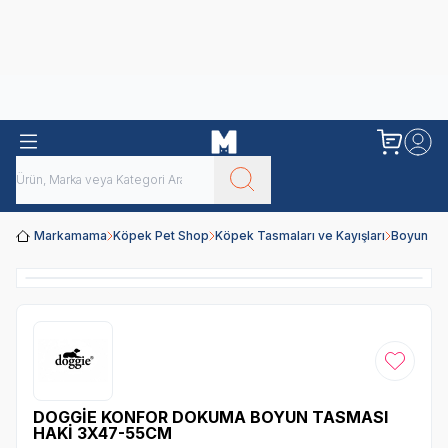
Obivan
Yenilenen Obivan 2 KG Kedi Mamaları ile tanışın!
Markamama
Köpek Pet Shop
Köpek Tasmaları ve Kayışları
Boyun Ta
Favoriye
DOGGİE KONFOR DOKUMA BOYUN TASMASI
HAKİ 3X47-55CM