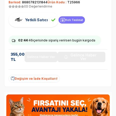
Barkod:
8680782131844
Ürün Kodu :
T25966
(0) Değerlendirme
Yetkili Satıcı
Hızlı Teslimat
02
:44
:46
içerisinde sipariş verirsen bugün kargoda
355,00
Gelince Haber
Gelince Haber Ver
Ver
TL
Değişim ve İade Koşulları!