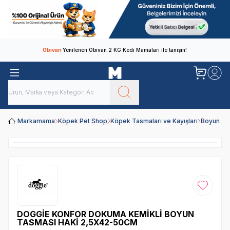
Obivan
Yenilenen Obivan 2 KG Kedi Mamaları ile tanışın!
Markamama
Köpek Pet Shop
Köpek Tasmaları ve Kayışları
Boyun Ta
Favoriye
DOGGİE KONFOR DOKUMA KEMİKLİ BOYUN
TASMASI HAKİ 2,5X42-50CM