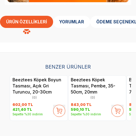
ÜRÜN ÖZELLIKLERI
YORUMLAR
ÖDEME SEÇENEKL
BENZER ÜRÜNLER
Beeztees Köpek Boyun
Beeztees Köpek
Be
Tasması, Açık Gri
Tasması, Pembe, 35-
Tas
Turuncu, 20-30cm
50cm, 20mm
70
(0)
(0)
602,00
TL
843,00
TL
83
421,40
TL
590,10
TL
58
Sepette %30 indirim
Sepette %30 indirim
Sepe