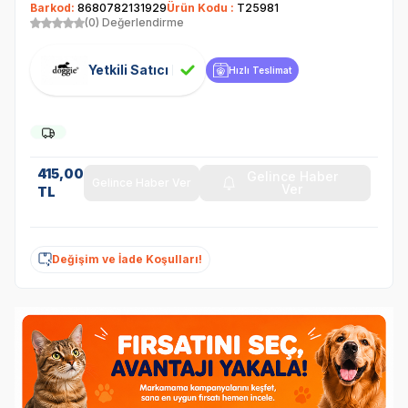
Barkod:
8680782131929
Ürün Kodu :
T25981
(0) Değerlendirme
Yetkili Satıcı
Hızlı Teslimat
415,00
Gelince Haber
Gelince Haber Ver
Ver
TL
Değişim ve İade Koşulları!