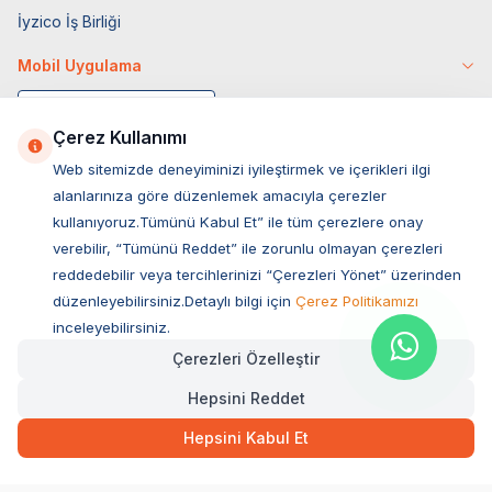
İyzico İş Birliği
Mobil Uygulama
Çerez Kullanımı
Web sitemizde deneyiminizi iyileştirmek ve içerikleri ilgi
alanlarınıza göre düzenlemek amacıyla çerezler
kullanıyoruz.Tümünü Kabul Et” ile tüm çerezlere onay
verebilir, “Tümünü Reddet” ile zorunlu olmayan çerezleri
reddedebilir veya tercihlerinizi “Çerezleri Yönet” üzerinden
düzenleyebilirsiniz.Detaylı bilgi için
Çerez Politikamızı
Müşteri Hizmetleri
inceleyebilirsiniz.
Çerezleri Özelleştir
Sıkça Sorulan Sorular
Hepsini Reddet
Adres
246,00
TL
Hızlı Teslimat
Ovacık Mah. Hacıoğlu Sok. No:13 Başiskele / KOCAELİ
Hepsini Kabul Et
Müşteri Destek Hattı
SEPETE EKLE
0850 532 1141