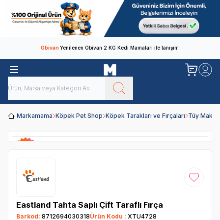
Obivan
Yenilenen Obivan 2 KG Kedi Mamaları ile tanışın!
Markamama
Köpek Pet Shop
Köpek Tarakları ve Fırçaları
Tüy Makas
Favoriye
Eastland Tahta Saplı Çift Taraflı Fırça
Barkod:
8712694030318
Ürün Kodu :
XTU4728