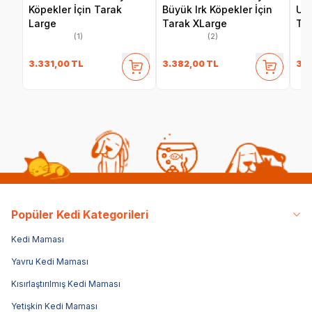
Köpekler İçin Tarak
Büyük Irk Köpekler İçin
Uz
Large
Tarak XLarge
Tar
(1)
(2)
3.331,00
TL
3.382,00
TL
3.0
Popüler Kedi Kategorileri
Kedi Maması
Yavru Kedi Maması
Kısırlaştırılmış Kedi Maması
Yetişkin Kedi Maması