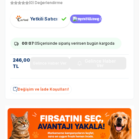
(0) Değerlendirme
Yetkili Satıcı
Hızlı Teslimat
00
:07
:05
içerisinde sipariş verirsen bugün kargoda
246,00
Gelince Haber
Gelince Haber Ver
Ver
TL
Değişim ve İade Koşulları!