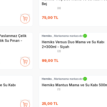
Bej
(0)
75,00
TL
Hızlı Teslimat
 Paslanmaz Çelik
Herniks
, Markamama markasıdır.
✓
ik Su Pınarı -
Herniks Versus Duo Mama ve Su Kabı
2x300ml - Siyah
(2)
99,00
TL
m
Hızlı Teslimat
Herniks
, Markamama markasıdır.
✓
e Su Kabı
Herniks Mantus Mama ve Su Kabı 500ml
(1)
25,00
TL