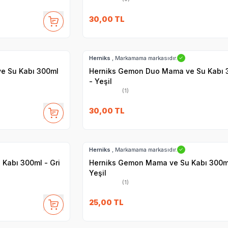
30,00
TL
Hızlı Teslimat
Herniks
, Markamama markasıdır.
✓
e Su Kabı 300ml
Herniks Gemon Duo Mama ve Su Kabı 
- Yeşil
(1)
30,00
TL
Hızlı Teslimat
Herniks
, Markamama markasıdır.
✓
Kabı 300ml - Gri
Herniks Gemon Mama ve Su Kabı 300m
Yeşil
(1)
25,00
TL