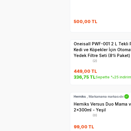
500,00
TL
Yetkili
Satıcı
Hızlı Teslimat
Oneisall PWF-001 2 L Tekli
Kedi ve Köpekler İçin Otomat
Yedek Filtre Seti (8’li Paket)
(2)
449,00
TL
336,75
TL
Sepette %25 indiri
Hızlı Teslimat
Herniks
, Markamama markasıdır.
✓
Herniks Versus Duo Mama v
2x300ml - Yeşil
(0)
99,00
TL