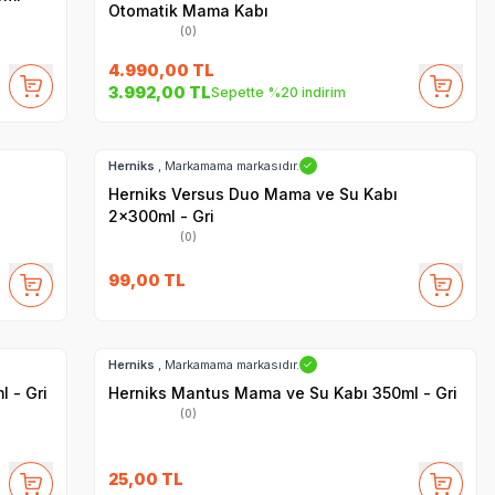
Otomatik Mama Kabı
(0)
4.990,00
TL
3.992,00
TL
Sepette %20 indirim
Hızlı Teslimat
Herniks
, Markamama markasıdır.
✓
Herniks Versus Duo Mama ve Su Kabı
2x300ml - Gri
(0)
99,00
TL
Hızlı Teslimat
Herniks
, Markamama markasıdır.
✓
 - Gri
Herniks Mantus Mama ve Su Kabı 350ml - Gri
(0)
25,00
TL