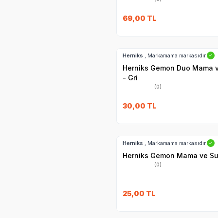
69,00
TL
Hızlı Teslimat
Herniks
, Markamama markasıdır.
✓
Herniks Gemon Duo Mama v
- Gri
(0)
30,00
TL
Hızlı Teslimat
Herniks
, Markamama markasıdır.
✓
Herniks Gemon Mama ve Su 
(0)
25,00
TL