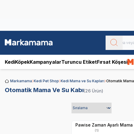
Obivan
Yenilenen Obivan 2 KG Kedi Mamaları ile tanışın!
Kedi
Köpek
Kampanyalar
Turuncu Etiket
Fırsat Köşesi
Markamama
Kedi Pet Shop
Kedi Mama ve Su Kapları
Otomatik Mama 
Otomatik Mama Ve Su Kabı
(26 Ürün)
Yetkili
Satıcı
Hızlı Teslimat
Pawise Zaman Ayarlı Mama
(1)