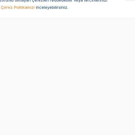
zorunlu olmayan çerezleri reddedebilir veya tercihlerinizi
Çerez Politikamızı
inceleyebilirsiniz.