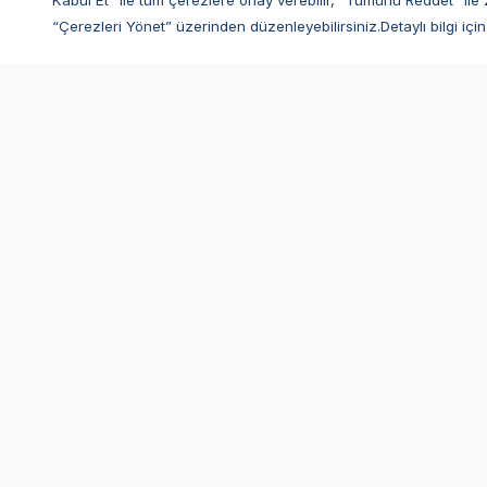
Kabul Et” ile tüm çerezlere onay verebilir, “Tümünü Reddet” ile 
“Çerezleri Yönet” üzerinden düzenleyebilirsiniz.Detaylı bilgi için