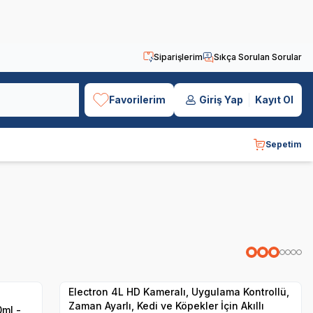
Siparişlerim
Sıkça Sorulan Sorular
Favorilerim
Giriş Yap
Kayıt Ol
Sepetim
Hızlı Teslimat
Yetkili
Satıcı
Kargo Bedava
Electron 4L HD Kameralı, Uygulama Kontrollü,
Zaman Ayarlı, Kedi ve Köpekler İçin Akıllı
ml -