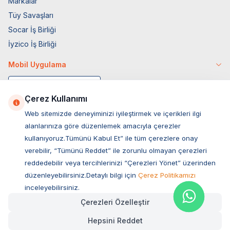
Markalar
Tüy Savaşları
Socar İş Birliği
İyzico İş Birliği
Mobil Uygulama
Çerez Kullanımı
Web sitemizde deneyiminizi iyileştirmek ve içerikleri ilgi
alanlarınıza göre düzenlemek amacıyla çerezler
kullanıyoruz.Tümünü Kabul Et” ile tüm çerezlere onay
verebilir, “Tümünü Reddet” ile zorunlu olmayan çerezleri
reddedebilir veya tercihlerinizi “Çerezleri Yönet” üzerinden
düzenleyebilirsiniz.Detaylı bilgi için
Çerez Politikamızı
Müşteri Hizmetleri
inceleyebilirsiniz.
Çerezleri Özelleştir
Sıkça Sorulan Sorular
Hepsini Reddet
Adres