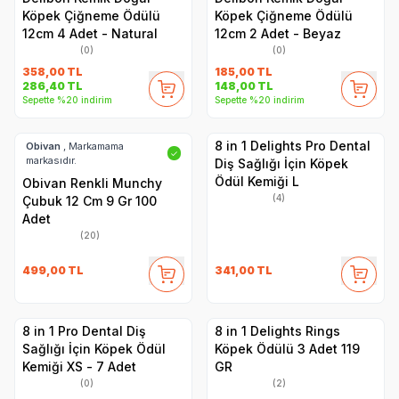
Köpek Çiğneme Ödülü
Köpek Çiğneme Ödülü
12cm 4 Adet - Natural
12cm 2 Adet - Beyaz
(0)
(0)
358,00
TL
185,00
TL
286,40
TL
148,00
TL
Sepette %20 indirim
Sepette %20 indirim
8 in 1 Delights Pro Dental
Obivan
, Markamama
✓
markasıdır.
Diş Sağlığı İçin Köpek
Ödül Kemiği L
Obivan Renkli Munchy
(4)
Çubuk 12 Cm 9 Gr 100
Adet
(20)
499,00
TL
341,00
TL
8 in 1 Pro Dental Diş
8 in 1 Delights Rings
Sağlığı İçin Köpek Ödül
Köpek Ödülü 3 Adet 119
Kemiği XS - 7 Adet
GR
(0)
(2)