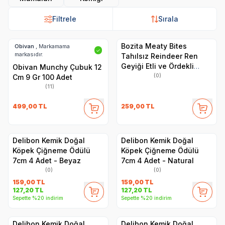
Filtrele
Sırala
Bozita Meaty Bites
Obivan
, Markamama
✓
markasıdır.
Tahılsız Reindeer Ren
Geyiği Etli ve Ördekli
Obivan Munchy Çubuk 12
Köpek Ödül Maması 70 gr
(0)
Cm 9 Gr 100 Adet
(11)
499,00
TL
259,00
TL
Delibon Kemik Doğal
Delibon Kemik Doğal
Köpek Çiğneme Ödülü
Köpek Çiğneme Ödülü
7cm 4 Adet - Beyaz
7cm 4 Adet - Natural
(0)
(0)
159,00
TL
159,00
TL
127,20
TL
127,20
TL
Sepette %20 indirim
Sepette %20 indirim
Delibon Kemik Doğal
Delibon Kemik Doğal