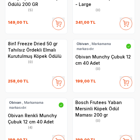
Ödülü 200 GR
- Large
(5)
(0)
149,00
TL
341,00
TL
8in1 Freeze Dried 50 gr
Obivan
, Markamama
✓
markasıdır.
Tahılsız Ördekli Elmalı
Kurutulmuş Köpek Ödülü
Obivan Munchy Çubuk 12
(0)
cm 40 Adet
(0)
258,00
TL
199,00
TL
Bosch Frutees Yaban
Obivan
, Markamama
✓
markasıdır.
Mersinli Köpek Ödül
Maması 200 gr
Obivan Renkli Munchy
(0)
Çubuk 12 cm 40 Adet
(4)
199,00
TL
199,00
TL