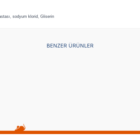
astası, sodyum klorid, Gliserin
BENZER ÜRÜNLER
Yetkili
Yetkili
Satıcı
Satıcı
hts Pro Dental Diş Sağlığı İçin
8 in 1 Pro Dental Diş Sağlığı İ
Kemiği L
Ödül Kemiği XS - 7 Adet
(0)
341,00
TL