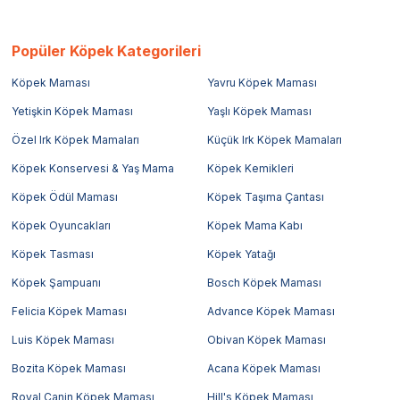
Popüler Köpek Kategorileri
Köpek Maması
Yavru Köpek Maması
Yetişkin Köpek Maması
Yaşlı Köpek Maması
Özel Irk Köpek Mamaları
Küçük Irk Köpek Mamaları
Köpek Konservesi & Yaş Mama
Köpek Kemikleri
Köpek Ödül Maması
Köpek Taşıma Çantası
Köpek Oyuncakları
Köpek Mama Kabı
Köpek Tasması
Köpek Yatağı
Köpek Şampuanı
Bosch Köpek Maması
Felicia Köpek Maması
Advance Köpek Maması
Luis Köpek Maması
Obivan Köpek Maması
Bozita Köpek Maması
Acana Köpek Maması
Royal Canin Köpek Maması
Hill's Köpek Maması