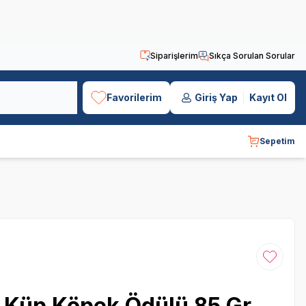
Siparişlerim
Sıkça Sorulan Sorular
Favorilerim
Giriş Yap
Kayıt Ol
Sepetim
Favoriye
i Küp Köpek Ödülü 85 Gr