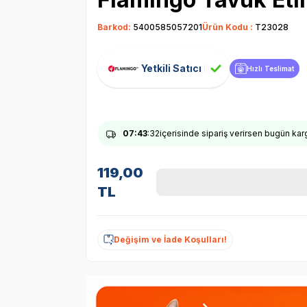
Barkod:
5400585057201
Ürün Kodu :
T23028
Yetkili Satıcı
Hızlı Teslimat
07
:43
:31
içerisinde sipariş verirsen bugün ka
119,00
TL
Değişim ve İade Koşulları!