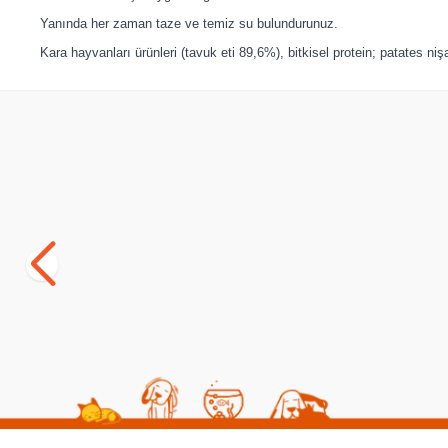
Yanında her zaman taze ve temiz su bulundurunuz.
Kara hayvanları ürünleri (tavuk eti 89,6%), bitkisel protein; patates niş
SKT
01.03.2027
Yetkili
Satıcı
Bozita Meaty Bites Tahılsız Reindeer Ren
8 in 1 Delig
Geyiği Etli ve Ördekli Köpek Ödül Maması
Köpek Ödül 
70 gr
(4)
(0)
259,00
TL
341,00
TL