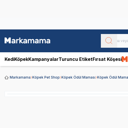
Obivan
Yenilenen Obivan 2 KG Kedi Mamaları ile tanışın!
Kedi
Köpek
Kampanyalar
Turuncu Etiket
Fırsat Köşesi
Markamama
Köpek Pet Shop
Köpek Ödül Maması
Köpek Ödül Mamal