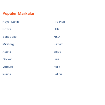
Popüler Markalar
Royal Canin
Pro Plan
Bozita
Hills
Sanebelle
N&D
Miratorg
Reflex
Acana
Enjoy
Obivan
Luis
Vetcure
Felix
Purina
Felicia