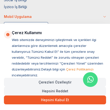
İyzico İş Birliği
Mobil Uygulama
Çerez Kullanımı
Web sitemizde deneyiminizi iyileştirmek ve içerikleri ilgi
alanlarınıza göre düzenlemek amacıyla çerezler
kullanıyoruz.Tümünü Kabul Et” ile tüm çerezlere onay
verebilir, “Tümünü Reddet” ile zorunlu olmayan çerezleri
reddedebilir veya tercihlerinizi “Çerezleri Yönet” üzerinden
düzenleyebilirsiniz.Detaylı bilgi için
Çerez Politikamızı
Müşteri Hizmetleri
inceleyebilirsiniz.
Çerezleri Özelleştir
Sıkça Sorulan Sorular
Hepsini Reddet
Adres
135,00
TL
Hızlı Teslimat
Ovacık Mah. Hacıoğlu Sok. No:13 Başiskele / KOCAELİ
Hepsini Kabul Et
Müşteri Destek Hattı
SEPETE EKLE
0850 532 1141