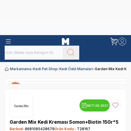
Obivan
Yenilenen Obivan 2 KG Kedi Mamaları ile tanışın!
Markamama
Kedi Pet Shop
Kedi Ödül Mamaları
Garden Mix Kedi Kr
SKT
1.06.2027
Favoriye
Garden Mix Kedi Kreması Somon+Biotin 15Gr*5
Barkod:
8681085428679
Ürün Kodu :
T28167