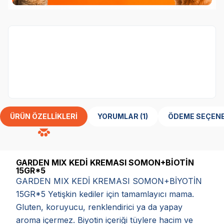
Garden Mix Markasına özel 3 al 2 öde
kampanyası
ÜRÜN ÖZELLIKLERI
YORUMLAR (1)
ÖDEME SEÇENE
GARDEN MIX KEDİ KREMASI SOMON+BİOTİN
15GR*5
GARDEN MIX KEDİ KREMASI SOMON+BİYOTİN
15GR*5 Yetişkin kediler için tamamlayıcı mama.
Gluten, koruyucu, renklendirici ya da yapay
aroma içermez. Biyotin içeriği tüylere hacim ve