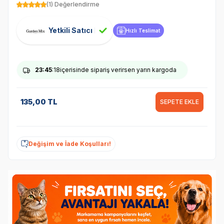
(1) Değerlendirme
Yetkili Satıcı
Hızlı Teslimat
23
:45
:18
içerisinde sipariş verirsen yarın kargoda
135,00
TL
SEPETE EKLE
Değişim ve İade Koşulları!