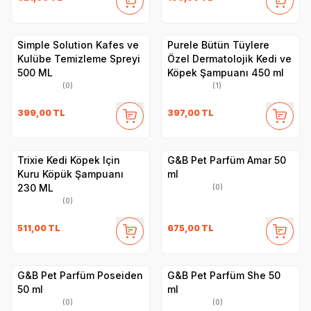
Simple Solution Kafes ve
Purele Bütün Tüylere
Kulübe Temizleme Spreyi
Özel Dermatolojik Kedi ve
500 ML
Köpek Şampuanı 450 ml
(0)
(1)
399,00
TL
397,00
TL
Trixie Kedi Köpek Için
G&B Pet Parfüm Amar 50
Kuru Köpük Şampuanı
ml
230 ML
(0)
(0)
511,00
TL
675,00
TL
G&B Pet Parfüm Poseiden
G&B Pet Parfüm She 50
50 ml
ml
(0)
(0)