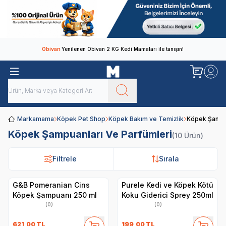
Obivan
Yenilenen Obivan 2 KG Kedi Mamaları ile tanışın!
Markamama
Köpek Pet Shop
Köpek Bakım ve Temizlik
Köpek Şampua
Köpek Şampuanları Ve Parfümleri
(10 Ürün)
Filtrele
Filtrele
Sırala
Sırala
G&B Pomeranian Cins
Purele Kedi ve Köpek Kötü
Köpek Şampuanı 250 ml
Koku Giderici Sprey 250ml
(0)
(0)
621,00
TL
199,00
TL