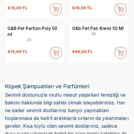
675,00
TL
675,00
TL
G&B Pet Parfüm Poly 50
G&b Pet Pati Kremi 50 Ml
ml
(0)
(0)
675,00
TL
646,00
TL
Köpek Şampuanları ve Parfümleri
Sevimli dostunuzla mutlu mesut yaşarken temizliği ve
bakımı hakkında bilgi sahibi olmak isteyebilirsiniz. Her
ne kadar sevimli dostlarınız banyo yapmaktan
hoşlanmasa da belirli aralıklarla onların da yıkanmaları
gerekir. Kısa tüylü olan sevimli dostlarınız, sadece
duru suyla yıkanarak belirli bir süre temiz kalabilse de