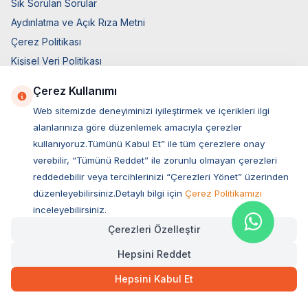
Sık Sorulan Sorular
Aydınlatma ve Açık Rıza Metni
Çerez Politikası
Kişisel Veri Politikası
Üyelik ve Kullanım Şartları
Çerez Kullanımı
Satış Sözleşmesi
Web sitemizde deneyiminizi iyileştirmek ve içerikleri ilgi
Teslimat Koşulları
alanlarınıza göre düzenlemek amacıyla çerezler
Ticari Elektronik İzin
kullanıyoruz.Tümünü Kabul Et” ile tüm çerezlere onay
Elektronik İleti Aydınlatma Metni
verebilir, “Tümünü Reddet” ile zorunlu olmayan çerezleri
reddedebilir veya tercihlerinizi “Çerezleri Yönet” üzerinden
Hızlı Erişim
düzenleyebilirsiniz.Detaylı bilgi için
Çerez Politikamızı
Üye Giriş
inceleyebilirsiniz.
Yeni Üyelik
Çerezleri Özelleştir
Orijinal Ürün Garantisi
Hepsini Reddet
Hakkımızda
Hepsini Kabul Et
Bize Ulaşın
Hesap Bilgileri