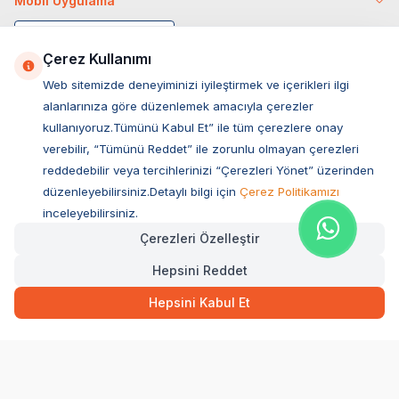
Mobil Uygulama
Çerez Kullanımı
Web sitemizde deneyiminizi iyileştirmek ve içerikleri ilgi
alanlarınıza göre düzenlemek amacıyla çerezler
kullanıyoruz.Tümünü Kabul Et” ile tüm çerezlere onay
verebilir, “Tümünü Reddet” ile zorunlu olmayan çerezleri
reddedebilir veya tercihlerinizi “Çerezleri Yönet” üzerinden
düzenleyebilirsiniz.Detaylı bilgi için
Çerez Politikamızı
Müşteri Hizmetleri
inceleyebilirsiniz.
Çerezleri Özelleştir
Sıkça Sorulan Sorular
Hepsini Reddet
Adres
Ovacık Mah. Hacıoğlu Sok. No:13 Başiskele / KOCAELİ
Hepsini Kabul Et
Müşteri Destek Hattı
0850 532 1141
WhatsApp Destek
0554 871 66 20