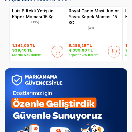
Luis Biftekli Yetişkin
Royal Canin Maxi Junior
Lui
Köpek Maması 15 Kg
Yavru Köpek Maması 15
Kö
KG
(195)
(48)
1.342,00
TL
5.486,25
TL
1.4
939,40
TL
4.389,00
TL
99
Sepette %30 indirim
Sepette %20 indirim
Sepe