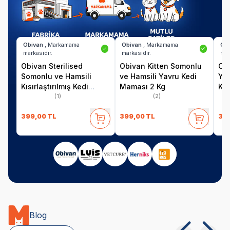
Obivan
, Markamama
Obivan
, Markamama
Ob
✓
✓
markasıdır.
markasıdır.
mar
Obivan Sterilised
Obivan Kitten Somonlu
Obi
Somonlu ve Hamsili
ve Hamsili Yavru Kedi
Yab
Kısırlaştırılmış Kedi
Maması 2 Kg
Ke
Maması 2 kg
(1)
(2)
399,00
TL
399,00
TL
37
Blog