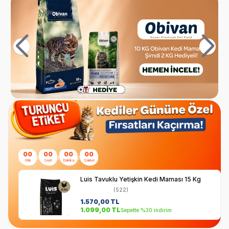
00
00
00
00
:
:
:
Gün
Saat
Dakika
Saniye
Luis Tavuklu Yetişkin Kedi Maması 15 Kg
(522)
1.570,00
TL
1.099,00
TL
Sepette %30 indirim