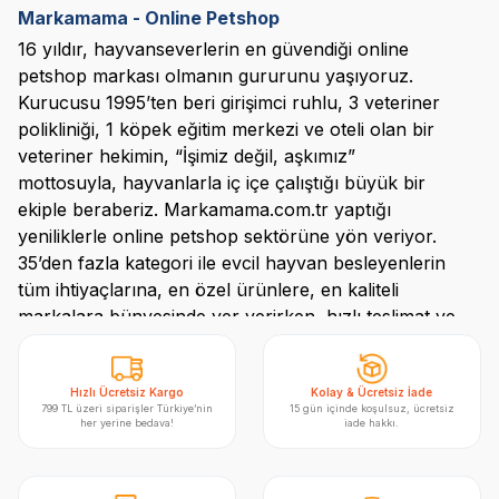
Markamama - Online Petshop
16 yıldır, hayvanseverlerin en güvendiği online
petshop
markası olmanın gururunu yaşıyoruz.
Kurucusu 1995’ten beri girişimci ruhlu, 3 veteriner
polikliniği, 1 köpek eğitim merkezi ve oteli olan bir
veteriner hekimin, “İşimiz değil, aşkımız”
mottosuyla, hayvanlarla iç içe çalıştığı büyük bir
ekiple beraberiz. Markamama.com.tr yaptığı
yeniliklerle online
petshop
sektörüne yön veriyor.
35’den
fazla kategori ile evcil hayvan besleyenlerin
tüm ihtiyaçlarına, en özel ürünlere, en kaliteli
markalara bünyesinde yer verirken, hızlı teslimat ve
%100 müşteri memnuniyeti hedefiyle ilerleyen,
standartlarını her geçen gün yenilikçi ruhu ile
arttıran doğru adres.
Hızlı Ücretsiz Kargo
Kolay & Ücretsiz İade
799 TL üzeri siparişler Türkiye’nin
15 gün içinde koşulsuz, ücretsiz
her yerine bedava!
iade hakkı.
Turuncu Etiket
Markamama.com.tr’de
en sevilen evcil hayvan