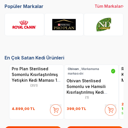
Popüler Markalar
Tüm Markalar
Royal Canin
Pro Plan
Farmina N&D
Hi
En Çok Satan Kedi Ürünleri
Pro Plan Sterilised
Roy
Obivan
, Markamama
✓
markasıdır.
Somonlu Kısırlaştırılmış
Kıs
Yetişkin Kedi Maması 10
Ma
Obivan Sterilised
kg
(351)
Somonlu ve Hamsili
Kısırlaştırılmış Kedi
Maması 2 kg
(1)
2.4
4.899,00
TL
399,00
TL
1.9
Sepe