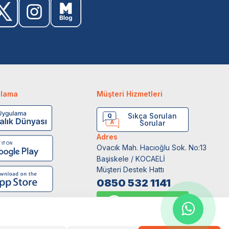
ulama
Müşteri Hizmetleri
Sıkça Sorulan
Sorular
Adres
Ovacık Mah. Hacıoğlu Sok. No:13
Başiskele / KOCAELİ
Müşteri Destek Hattı
0850 532 1141
WhatsApp Destek
0554 871 66 20