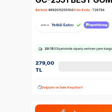
Barkod:
8692015255104
Ürün Kodu :
T26794
Yetkili Satıcı
Hızlı Teslimat
20
:13
:02
içerisinde sipariş verirsen yarın karg
279,00
TL
Değişim ve İade Koşulları!