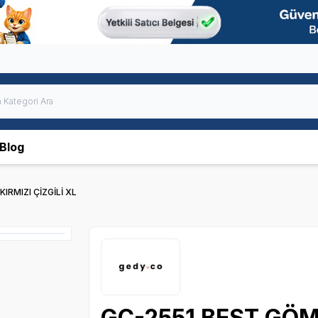
Blog
IRMIZI ÇİZGİLİ XL
GC-2551 BEST GÖML