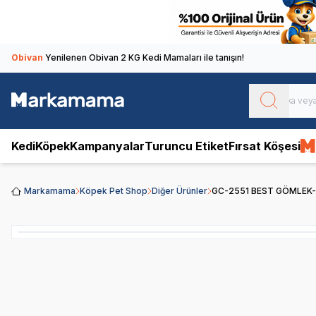
Obivan
Yenilenen Obivan 2 KG Kedi Mamaları ile tanışın!
Kedi
Köpek
Kampanyalar
Turuncu Etiket
Fırsat Köşesi
Markamama
Köpek Pet Shop
Diğer Ürünler
GC-2551 BEST GÖMLEK-K