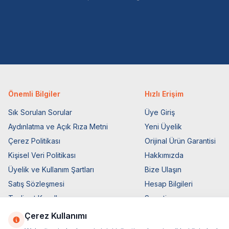
Önemli Bilgiler
Hızlı Erişim
Sık Sorulan Sorular
Üye Giriş
Aydınlatma ve Açık Rıza Metni
Yeni Üyelik
Çerez Politikası
Orijinal Ürün Garantisi
Kişisel Veri Politikası
Hakkımızda
Üyelik ve Kullanım Şartları
Bize Ulaşın
Satış Sözleşmesi
Hesap Bilgileri
Teslimat Koşulları
Sepetim
Ticari Elektronik İzin
Blog Sayfası
Çerez Kullanımı
Elektronik İleti Aydınlatma Metni
Müşteri Hizmetleri