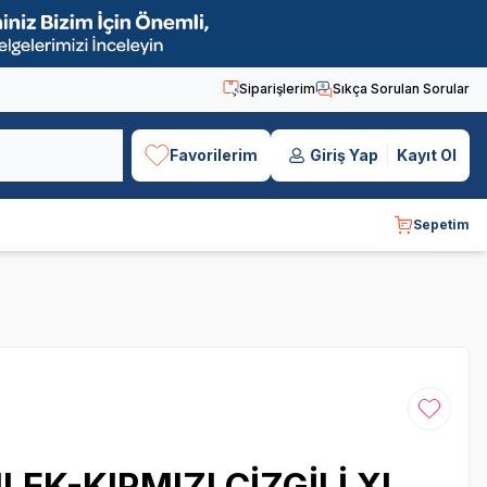
Siparişlerim
Sıkça Sorulan Sorular
Favorilerim
Giriş Yap
Kayıt Ol
Sepetim
Favoriye
EK-KIRMIZI ÇİZGİLİ XL