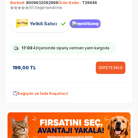
Barkod:
8009632062969
Ürün Kodu :
T26646
(0) Değerlendirme
Yetkili Satıcı
Hızlı Teslimat
17
:03
:41
içerisinde sipariş verirsen yarın kargoda
199,00
TL
SEPETE EKLE
Değişim ve İade Koşulları!