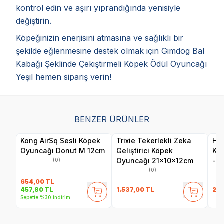
kontrol edin ve aşırı yıprandığında yenisiyle
değiştirin.
Köpeğinizin enerjisini atmasına ve sağlıklı bir
şekilde eğlenmesine destek olmak için Gimdog Bal
Kabağı Şeklinde Çekiştirmeli Köpek Ödül Oyuncağı
Yeşil hemen sipariş verin!
BENZER ÜRÜNLER
Kong AirSq Sesli Köpek
Trixie Tekerlekli Zeka
Her
Oyuncağı Donut M 12cm
Geliştirici Köpek
Ku
Oyuncağı 21x10x12cm
- F
(0)
(0)
654,00
TL
1.537,00
TL
24
457,80
TL
Sepette %30 indirim