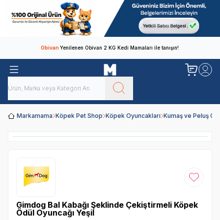
Obivan
Yenilenen Obivan 2 KG Kedi Mamaları ile tanışın!
Markamama
Köpek Pet Shop
Köpek Oyuncakları
Kumaş ve Peluş Oy
Favoriye
Gimdog Bal Kabağı Şeklinde Çekiştirmeli Köpek
Ödül Oyuncağı Yeşil