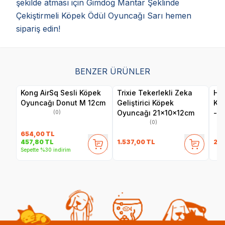
şekilde atması için Gimdog Mantar Şeklinde
Çekiştirmeli Köpek Ödül Oyuncağı Sarı hemen
sipariş edin!
BENZER ÜRÜNLER
Kong AirSq Sesli Köpek
Trixie Tekerlekli Zeka
Her
Oyuncağı Donut M 12cm
Geliştirici Köpek
Ku
Oyuncağı 21x10x12cm
- F
(0)
(0)
654,00
TL
1.537,00
TL
24
457,80
TL
Sepette %30 indirim