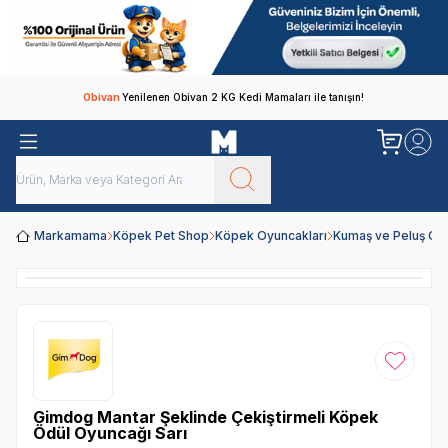
Obivan
Yenilenen Obivan 2 KG Kedi Mamaları ile tanışın!
Markamama
Köpek Pet Shop
Köpek Oyuncakları
Kumaş ve Peluş Oy
Favoriye
Gimdog Mantar Şeklinde Çekiştirmeli Köpek
Ödül Oyuncağı Sarı