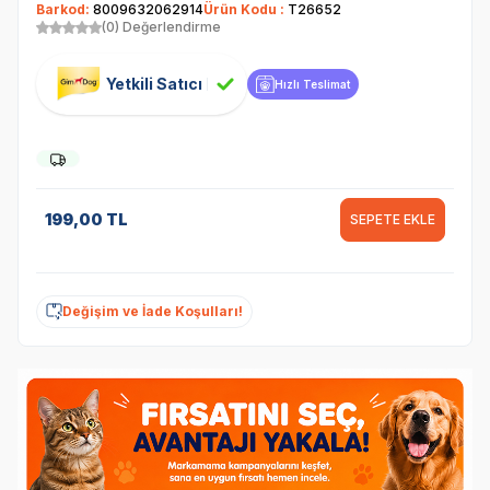
Barkod:
8009632062914
Ürün Kodu :
T26652
(0) Değerlendirme
Yetkili Satıcı
Hızlı Teslimat
199,00
TL
SEPETE EKLE
Değişim ve İade Koşulları!