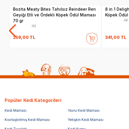
Bozita Meaty Bites Tahılsız Reindeer Ren
8 in 1 Delig
Geyiği Etli ve Ördekli Köpek Ödül Maması
Köpek Ödül 
70 gr
(4)
(0)
259,00
TL
341,00
TL
Popüler Kedi Kategorileri
Kedi Maması
Yavru Kedi Maması
Kısırlaştırılmış Kedi Maması
Yetişkin Kedi Maması
Kedi Tuvaleti
Kedi Kumu