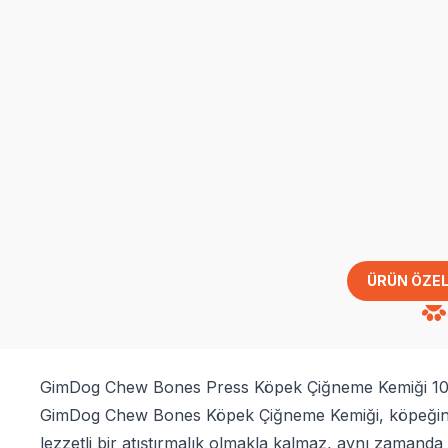
ÜRÜN ÖZEL
GimDog Chew Bones Press Köpek Çiğneme Kemiği 10'
GimDog Chew Bones Köpek Çiğneme Kemiği, köpeğinizin
lezzetli bir atıştırmalık olmakla kalmaz, aynı zamanda