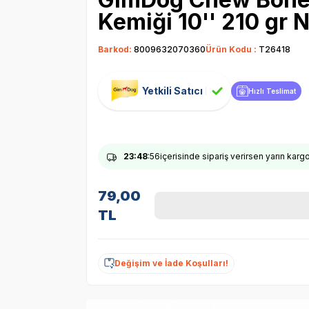
Kemiği 10'' 210 gr N
Barkod:
8009632070360
Ürün Kodu :
T26418
Yetkili Satıcı
Hızlı Teslimat
23
:48
:56
içerisinde sipariş verirsen yarın karg
79,00
TL
Değişim ve İade Koşulları!