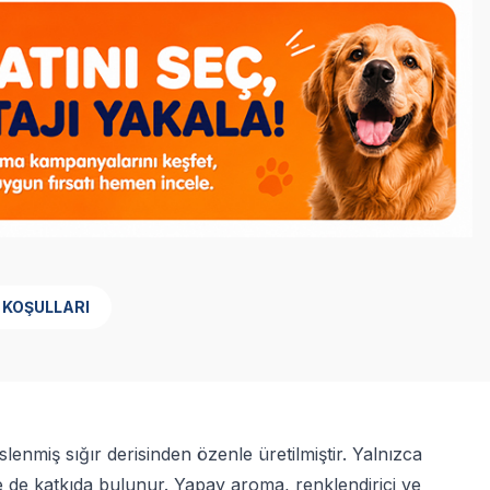
 KOŞULLARI
iş sığır derisinden özenle üretilmiştir. Yalnızca
ne de katkıda bulunur. Yapay aroma, renklendirici ve