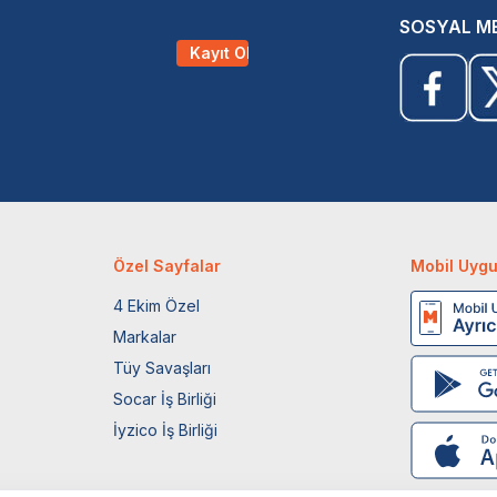
SOSYAL M
Kayıt Ol
Özel Sayfalar
Mobil Uyg
4 Ekim Özel
Markalar
Tüy Savaşları
Socar İş Birliği
İyzico İş Birliği