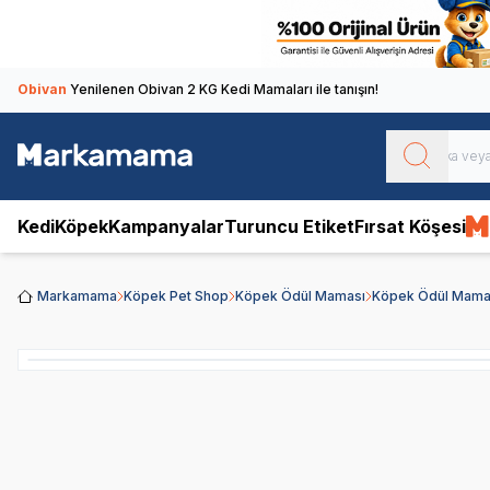
Obivan
Yenilenen Obivan 2 KG Kedi Mamaları ile tanışın!
Kedi
Köpek
Kampanyalar
Turuncu Etiket
Fırsat Köşesi
Markamama
Köpek Pet Shop
Köpek Ödül Maması
Köpek Ödül Mamal