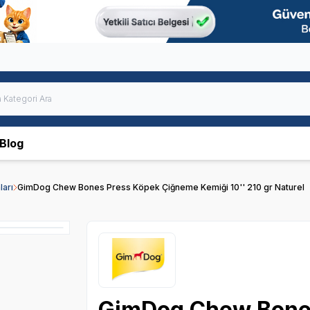
Blog
arı
GimDog Chew Bones Press Köpek Çiğneme Kemiği 10'' 210 gr Naturel
GimDog Chew Bone