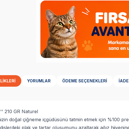
LIKLERI
YORUMLAR
ÖDEME SEÇENEKLERI
İADE
' 210 GR Naturel
 doğal çiğneme içgüdüsünü tatmin etmek için %100 preslenm
 dişlerdeki plak ve tartar oluşumunu azaltarak ağız hijyeni