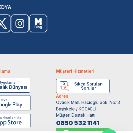
EDYA
ulama
Müşteri Hizmetleri
Sıkça Sorulan
Sorular
Adres
Ovacık Mah. Hacıoğlu Sok. No:13
Başiskele / KOCAELİ
Müşteri Destek Hattı
0850 532 1141
WhatsApp Destek