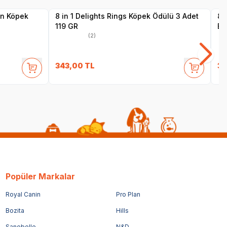
çin Köpek
8 in 1 Delights Rings Köpek Ödülü 3 Adet
8 
119 GR
Bi
(2)
343,00
TL
30
Popüler Markalar
Royal Canin
Pro Plan
Bozita
Hills
Sanebelle
N&D