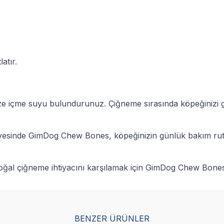
atır.
ze içme suyu bulundurunuz. Çiğneme sırasında köpeğinizi göz
yesinde GimDog Chew Bones, köpeğinizin günlük bakım rutinine
ğal çiğneme ihtiyacını karşılamak için GimDog Chew Bones 
BENZER ÜRÜNLER
Yetkili
Yetkili
Satıcı
Satıcı