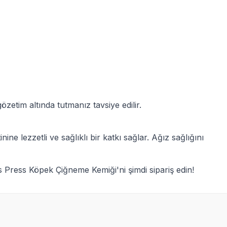
etim altında tutmanız tavsiye edilir.
 lezzetli ve sağlıklı bir katkı sağlar. Ağız sağlığını
Press Köpek Çiğneme Kemiği'ni şimdi sipariş edin!
SKT
1.12.2027
Yetkili
Satıcı