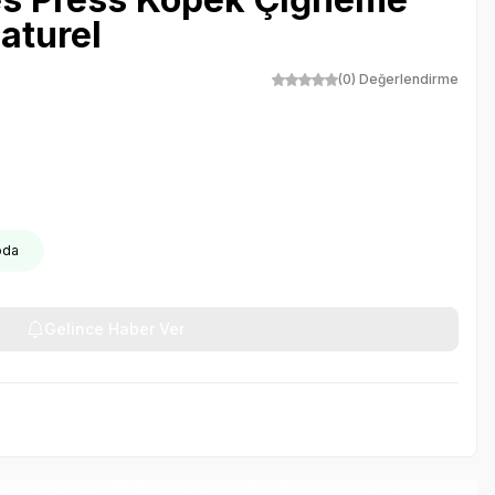
aturel
(0) Değerlendirme
oda
Gelince Haber Ver