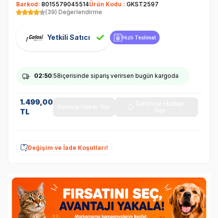
Barkod:
8015579045514
Ürün Kodu :
GKST2597
(39) Değerlendirme
Yetkili Satıcı
Hızlı Teslimat
02
:50
:58
içerisinde sipariş verirsen bugün kargoda
1.499,00
Gelince Haber
Gelince Haber Ver
Ver
TL
Değişim ve İade Koşulları!