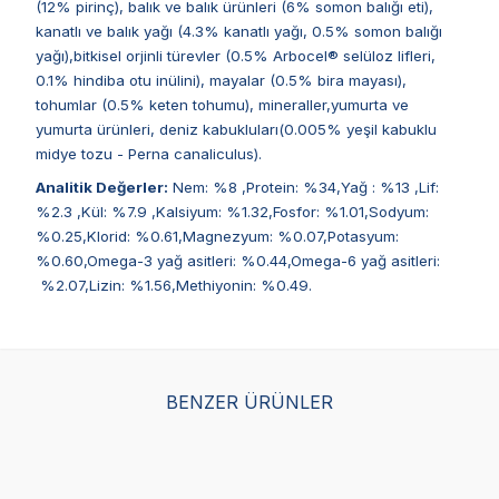
(12% pirinç), balık ve balık ürünleri (6% somon balığı eti),
kanatlı ve balık yağı (4.3% kanatlı yağı, 0.5% somon balığı
yağı),bitkisel orjinli türevler (0.5% Arbocel® selüloz lifleri,
0.1% hindiba otu inülini), mayalar (0.5% bira mayası),
tohumlar (0.5% keten tohumu), mineraller,yumurta ve
yumurta ürünleri, deniz kabukluları(0.005% yeşil kabuklu
midye tozu - Perna canaliculus).
Analitik Değerler:
Nem: %8 ,Protein: %34,Yağ : %13 ,Lif:
%2.3 ,Kül: %7.9 ,Kalsiyum: %1.32,Fosfor: %1.01,Sodyum:
%0.25,Klorid: %0.61,Magnezyum: %0.07,Potasyum:
%0.60,Omega-3 yağ asitleri: %0.44,Omega-6 yağ asitleri:
%2.07,Lizin: %1.56,Methiyonin: %0.49.
BENZER ÜRÜNLER
Obivan Sterilised
Pro Plan Sterilised
Roy
Somonlu ve Hamsili
Somonlu Kısırlaştırılmış
Kıs
Kısırlaştırılmış Kedi
Yetişkin Kedi Maması 10
Ma