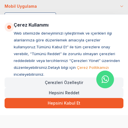
Mobil Uygulama
Çerez Kullanımı
Web sitemizde deneyiminizi iyileştirmek ve içerikleri ilgi
alanlarınıza göre düzenlemek amacıyla çerezler
kullanıyoruz.Tümünü Kabul Et” ile tüm çerezlere onay
verebilir, “Tümünü Reddet” ile zorunlu olmayan çerezleri
reddedebilir veya tercihlerinizi “Çerezleri Yönet” üzerinden
düzenleyebilirsiniz.Detaylı bilgi için
Çerez Politikamızı
Müşteri Hizmetleri
inceleyebilirsiniz.
Çerezleri Özelleştir
Sıkça Sorulan Sorular
Hepsini Reddet
Adres
1.499,00
TL
Hızlı Teslimat
Ovacık Mah. Hacıoğlu Sok. No:13 Başiskele / KOCAELİ
Hepsini Kabul Et
Müşteri Destek Hattı
SEPETE EKLE
0850 532 1141
WhatsApp Destek
0554 871 66 20