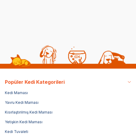
Maması 2 kg
kg
(1)
(351)
2.4
399,00
TL
4.899,00
TL
1.9
Sepe
Popüler Kedi Kategorileri
Kedi Maması
Yavru Kedi Maması
Kısırlaştırılmış Kedi Maması
Yetişkin Kedi Maması
Kedi Tuvaleti