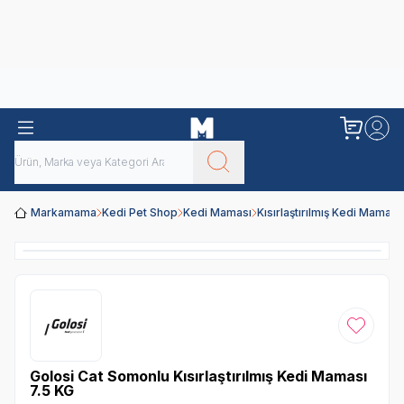
Obivan
Yenilenen Obivan 2 KG Kedi Mamaları ile tanışın!
Markamama
Kedi Pet Shop
Kedi Maması
Kısırlaştırılmış Kedi Maması
Favoriye
Golosi Cat Somonlu Kısırlaştırılmış Kedi Maması
7.5 KG