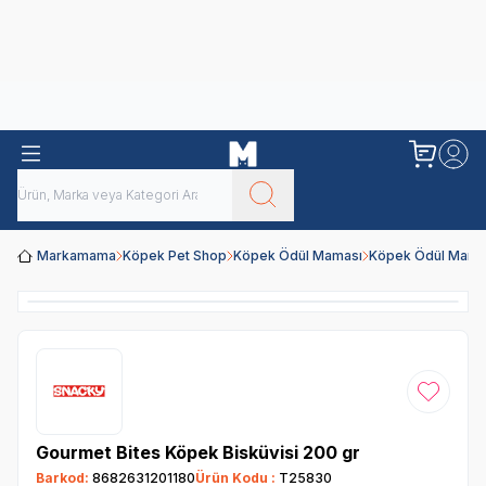
Obivan
Yenilenen Obivan 2 KG Kedi Mamaları ile tanışın!
Markamama
Köpek Pet Shop
Köpek Ödül Maması
Köpek Ödül Mamal
Favoriye
Gourmet Bites Köpek Bisküvisi 200 gr
Barkod:
8682631201180
Ürün Kodu :
T25830