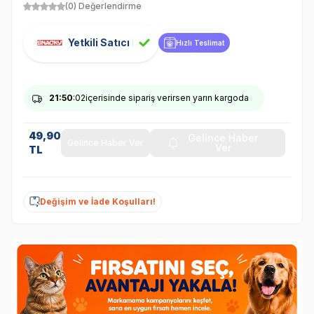
(0) Değerlendirme
Yetkili Satıcı
Hızlı Teslimat
21
:50
:01
içerisinde sipariş verirsen yarın kargoda
49,90
Gelince Haber
Gelince Haber Ver
Ver
TL
Değişim ve İade Koşulları!