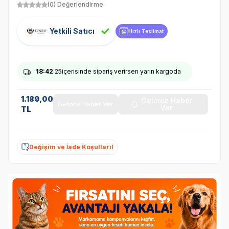
(0) Değerlendirme
Yetkili Satıcı
Hızlı Teslimat
18
:42
:25
içerisinde sipariş verirsen yarın kargoda
1.189,00
Gelince Haber
Gelince Haber Ver
Ver
TL
Değişim ve İade Koşulları!