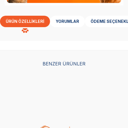
ÜRÜN ÖZELLIKLERI
YORUMLAR
ÖDEME SEÇENEKL
BENZER ÜRÜNLER
Advance Hediye Kutusu
Köpek
(0)
799,00
TL