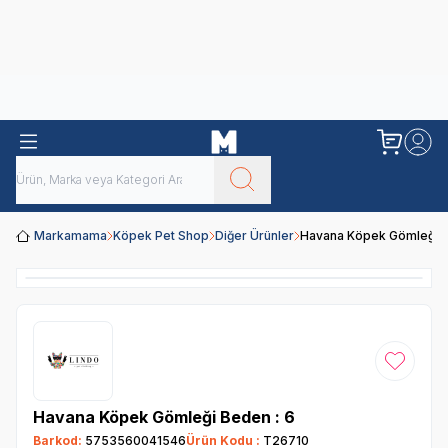
Obivan
Yenilenen Obivan 2 KG Kedi Mamaları ile tanışın!
Markamama
Köpek Pet Shop
Diğer Ürünler
Havana Köpek Gömleği B
Favoriye
Havana Köpek Gömleği Beden : 6
Barkod:
5753560041546
Ürün Kodu :
T26710