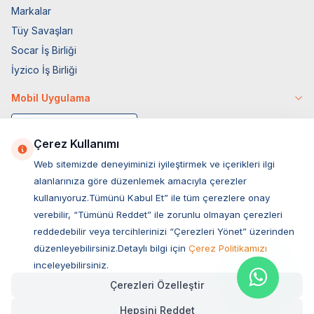
Markalar
Tüy Savaşları
Socar İş Birliği
İyzico İş Birliği
Mobil Uygulama
Çerez Kullanımı
Web sitemizde deneyiminizi iyileştirmek ve içerikleri ilgi
alanlarınıza göre düzenlemek amacıyla çerezler
kullanıyoruz.Tümünü Kabul Et” ile tüm çerezlere onay
verebilir, “Tümünü Reddet” ile zorunlu olmayan çerezleri
reddedebilir veya tercihlerinizi “Çerezleri Yönet” üzerinden
düzenleyebilirsiniz.Detaylı bilgi için
Çerez Politikamızı
Müşteri Hizmetleri
inceleyebilirsiniz.
Çerezleri Özelleştir
Sıkça Sorulan Sorular
Hepsini Reddet
Adres