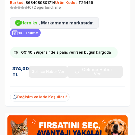
Barkod:
8684089801714
Ürün Kodu :
T26456
(0) Değerlendirme
Herniks
, Markamama markasıdır.
✓
Hızlı Teslimat
09
:40
:29
içerisinde sipariş verirsen bugün kargoda
374,00
Gelince Haber
Gelince Haber Ver
Ver
TL
Değişim ve İade Koşulları!