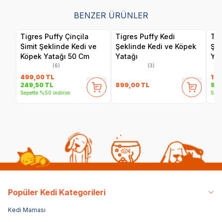
BENZER ÜRÜNLER
Tigres Puffy Çinçila
Tigres Puffy Kedi
Tig
Simit Şeklinde Kedi ve
Şeklinde Kedi ve Köpek
Şek
Köpek Yatağı 50 Cm
Yatağı
Yat
(6)
(3)
499,00
TL
1.8
899,00
TL
249,50
TL
94
Sepette %50 indirim
Sepe
Popüler Kedi Kategorileri
Kedi Maması