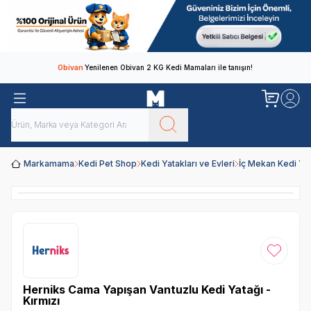
Obivan
Yenilenen Obivan 2 KG Kedi Mamaları ile tanışın!
Markamama
Kedi Pet Shop
Kedi Yatakları ve Evleri
İç Mekan Kedi Yat
Favoriye
Herniks Cama Yapışan Vantuzlu Kedi Yatağı -
Kırmızı