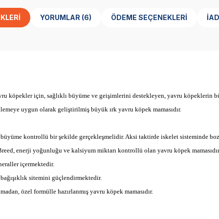
KLERI
YORUMLAR (6)
ÖDEME SEÇENEKLERI
İA
avru köpekler için, sağlıklı büyüme ve geişimlerini destekleyen, yavru köpekleri
teklemeye uygun olarak geliştirilmiş büyük ırk yavru köpek mamasıdır.
üyüme kontrollü bir şekilde gerçekleşmelidir. Aksi taktirde iskelet sisteminde bo
Breed, enerji yoğunluğu ve kalsiyum miktarı kontrollü olan yavru köpek mamasıdır
eraller içermektedir.
 bağışıklık sitemini güçlendirmektedir.
ılmadan, özel formülle hazırlanmış yavru köpek mamasıdır.