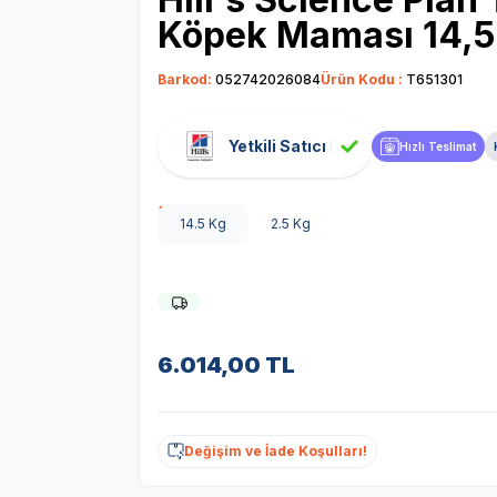
Köpek Maması 14,5
Barkod:
052742026084
Ürün Kodu :
T651301
Yetkili Satıcı
Hızlı Teslimat
14.5 Kg
2.5 Kg
6.014,00
TL
Değişim ve İade Koşulları!