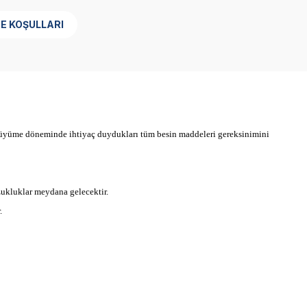
DE KOŞULLARI
n büyüme döneminde ihtiyaç duydukları tüm besin maddeleri gereksinimini
zukluklar meydana gelecektir.
.