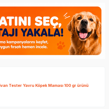
ivan Tester Yavru Köpek Maması 100 gr
ürünü