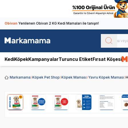
Obivan
Yenilenen Obivan 2 KG Kedi Mamaları ile tanışın!
Kedi
Köpek
Kampanyalar
Turuncu Etiket
Fırsat Köşesi
Markamama
Köpek Pet Shop
Köpek Maması
Yavru Köpek Maması
H