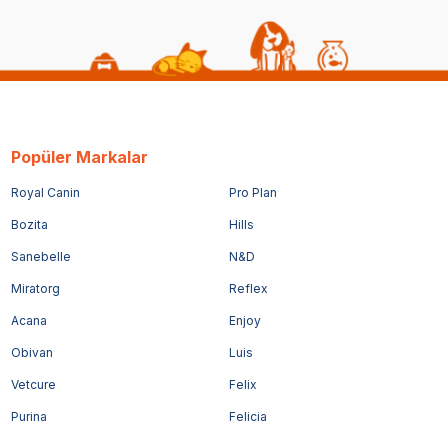
Popüler Markalar
Royal Canin
Pro Plan
Bozita
Hills
Sanebelle
N&D
Miratorg
Reflex
Acana
Enjoy
Obivan
Luis
Vetcure
Felix
Purina
Felicia