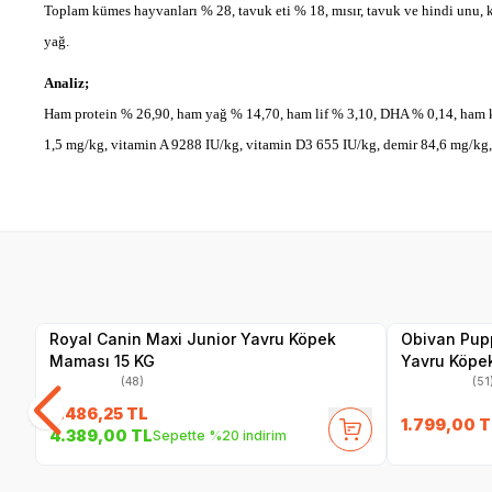
Toplam kümes hayvanları % 28, tavuk eti % 18, mısır, tavuk ve hindi unu, kı
yağ.
Analiz;
Ham protein % 26,90, ham yağ % 14,70, ham lif % 3,10, DHA % 0,14, ham 
1,5 mg/kg, vitamin A 9288 IU/kg, vitamin D3 655 IU/kg, demir 84,6 mg/kg
SKT
1.10.2026
Yetkili
Satıcı
Royal Canin Maxi Junior Yavru Köpek
Obivan Pupp
Maması 15 KG
Yavru Köpe
(48)
(51
5.486,25
TL
1.799,00
T
4.389,00
TL
Sepette %20 indirim