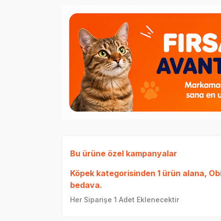
Bu ürüne özel kampanyalar
Köpek
kategorisinden 1 ürün alana,
Ob
bedava.
Her Siparişe 1 Adet Eklenecektir