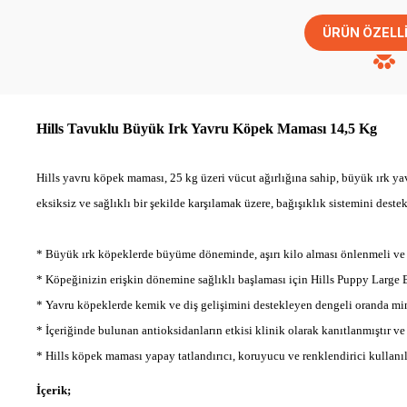
ÜRÜN ÖZELLI
Hills Tavuklu Büyük Irk Yavru Köpek Maması
14,5 Kg
Hills yavru köpek maması, 25 kg üzeri vücut ağırlığına sahip, büyük ırk y
eksiksiz ve sağlıklı bir şekilde karşılamak üzere, bağışıklık sistemini des
* Büyük ırk köpeklerde büyüme döneminde, aşırı kilo alması önlenmeli ve b
* Köpeğinizin erişkin dönemine sağlıklı başlaması için Hills Puppy Large 
* Yavru köpeklerde kemik ve diş gelişimini destekleyen dengeli oranda min
* İçeriğinde bulunan antioksidanların etkisi klinik olarak kanıtlanmıştır ve
* Hills köpek maması yapay tatlandırıcı, koruyucu ve renklendirici kullan
İçerik;