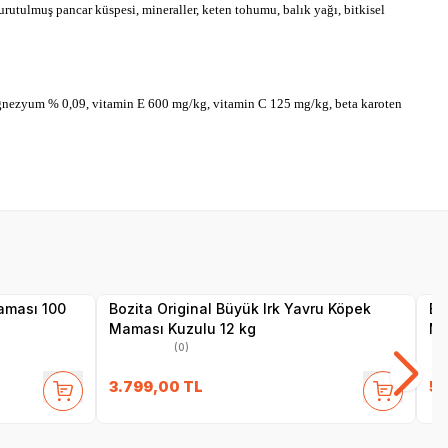
urutulmuş pancar küspesi, mineraller, keten tohumu, balık yağı, bitkisel
gnezyum % 0,09, vitamin E 600 mg/kg, vitamin C 125 mg/kg, beta karoten
SKT
24.04.2027
Yetkili
Satıcı
aması 100
Bozita Original Büyük Irk Yavru Köpek
Bo
Maması Kuzulu 12 kg
Ma
(0)
3.799,00
TL
5.