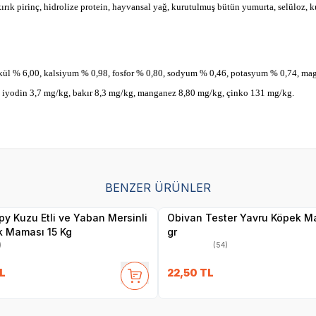
rık pirinç, hidrolize protein, hayvansal yağ, kurutulmuş bütün yumurta, selüloz, k
kül % 6,00, kalsiyum % 0,98, fosfor % 0,80, sodyum % 0,46, potasyum % 0,74, ma
, iyodin 3,7 mg/kg, bakır 8,3 mg/kg, manganez 8,80 mg/kg, çinko 131 mg/kg.
SKT
1.05.2027
BENZER ÜRÜNLER
Yetkili
Yetkili
Satıcı
Satıcı
y Kuzu Etli ve Yaban Mersinli
Obivan Tester Yavru Köpek M
k Maması 15 Kg
gr
)
(54)
L
22,50
TL