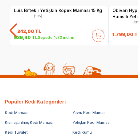
Luis Biftekli Yetişkin Köpek Maması 15 Kg
Obivan Hyp
Hamsili Yet
(195)
(13
1.342,00
TL
1.799,00
T
939,40
TL
Sepette %30 indirim
Popüler Kedi Kategorileri
Kedi Maması
Yavru Kedi Maması
Kısırlaştırılmış Kedi Maması
Yetişkin Kedi Maması
Kedi Tuvaleti
Kedi Kumu