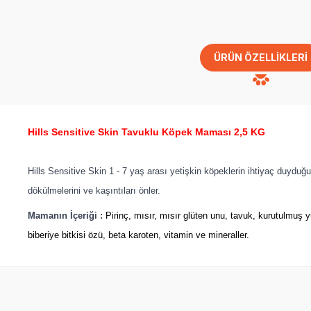
ÜRÜN ÖZELLIKLERI
Hills Sensitive Skin Tavuklu Köpek Maması 2,5 KG
Hills Sensitive Skin 1 - 7 yaş arası yetişkin köpeklerin ihtiyaç duyduğu
dökülmelerini ve kaşıntıları önler.
Mamanın İçeriği :
Pirinç, mısır, mısır glüten unu, tavuk, kurutulmuş y
biberiye bitkisi özü, beta karoten, vitamin ve mineraller.
SKT
1.05.2027
Yetkili
Satıcı