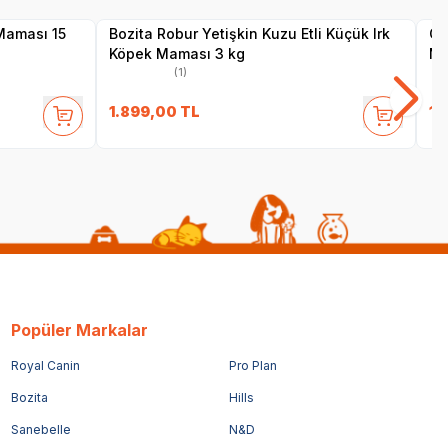
 Maması 15
Bozita Robur Yetişkin Kuzu Etli Küçük Irk
Ob
Köpek Maması 3 kg
Ma
(1)
1.899,00
TL
1.
Popüler Markalar
Royal Canin
Pro Plan
Bozita
Hills
Sanebelle
N&D