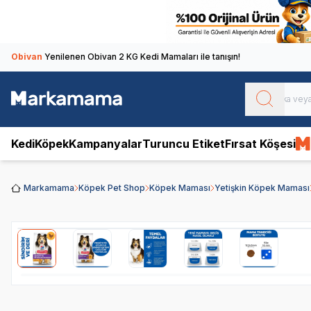
Obivan
Yenilenen Obivan 2 KG Kedi Mamaları ile tanışın!
Kedi
Köpek
Kampanyalar
Turuncu Etiket
Fırsat Köşesi
Markamama
Köpek Pet Shop
Köpek Maması
Yetişkin Köpek Maması