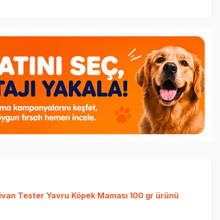
ivan Tester Yavru Köpek Maması 100 gr
ürünü