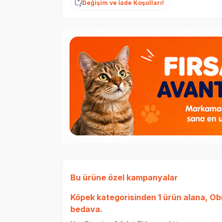
Değişim ve İade Koşulları!
Bu ürüne özel kampanyalar
Köpek
kategorisinden 1 ürün alana,
Ob
bedava.