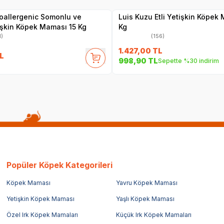
oallergenic Somonlu ve
Luis Kuzu Etli Yetişkin Köpek
işkin Köpek Maması 15 Kg
Kg
1)
(156)
1.427,00
TL
L
998,90
TL
Sepette %30 indirim
Popüler Köpek Kategorileri
Köpek Maması
Yavru Köpek Maması
Yetişkin Köpek Maması
Yaşlı Köpek Maması
Özel Irk Köpek Mamaları
Küçük Irk Köpek Mamaları