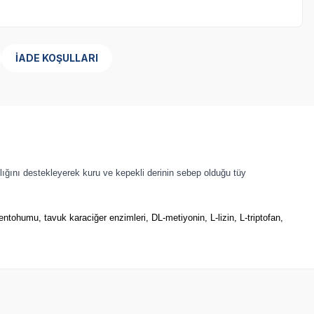
İADE KOŞULLARI
ağlığını destekleyerek kuru ve kepekli derinin sebep olduğu tüy
entohumu, tavuk karaciğer enzimleri, DL-metiyonin, L-lizin, L-triptofan,
SKT
02.03.2027
Yetkili
Satıcı