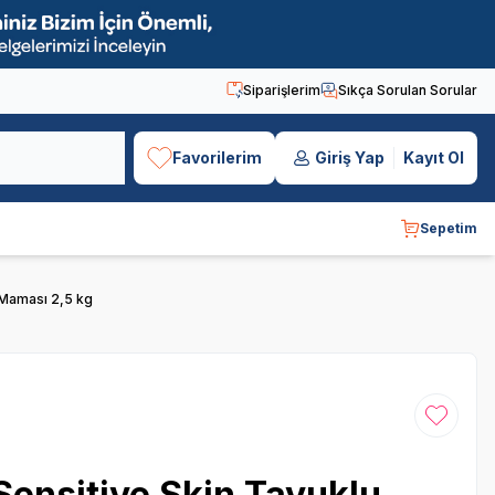
Siparişlerim
Sıkça Sorulan Sorular
Favorilerim
Giriş Yap
Kayıt Ol
Sepetim
k Maması 2,5 kg
Favoriye
 Sensitive Skin Tavuklu