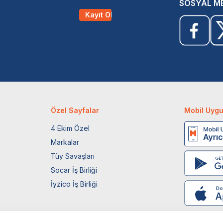
SOSYAL M
Kayıt Ol
Özel Sayfalar
Mobil Uyg
4 Ekim Özel
Markalar
Tüy Savaşları
Socar İş Birliği
İyzico İş Birliği