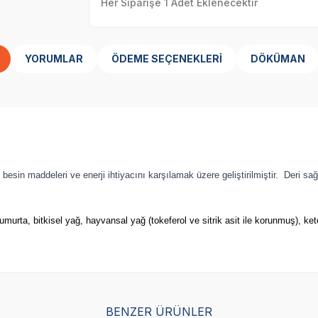
Her Siparişe 1 Adet Eklenecektir
YORUMLAR
ÖDEME SEÇENEKLERI
DÖKÜMAN
 besin maddeleri ve enerji ihtiyacını karşılamak üzere geliştirilmiştir. Deri s
umurta, bitkisel yağ, hayvansal yağ (tokeferol ve sitrik asit ile korunmuş), ket
SKT
1.04.2027
SKT
1.05.2027
BENZER ÜRÜNLER
Yetkili
Yetkili
Satıcı
Satıcı