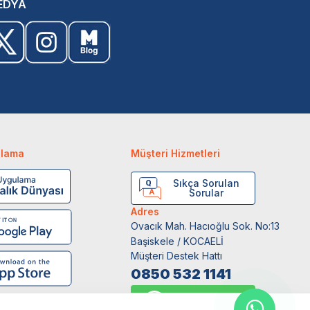
EDYA
ulama
Müşteri Hizmetleri
Sıkça Sorulan
Sorular
Adres
Ovacık Mah. Hacıoğlu Sok. No:13
Başiskele / KOCAELİ
Müşteri Destek Hattı
0850 532 1141
WhatsApp Destek
0554 871 66 20