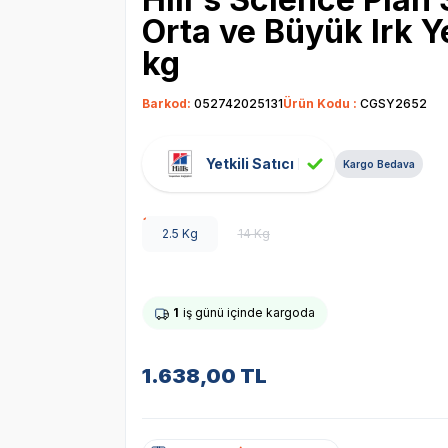
Orta ve Büyük Irk 
kg
Barkod:
052742025131
Ürün Kodu :
CGSY2652
Yetkili Satıcı
Kargo Bedava
2.5 Kg
14 Kg
1
iş günü içinde kargoda
1.638,00
TL