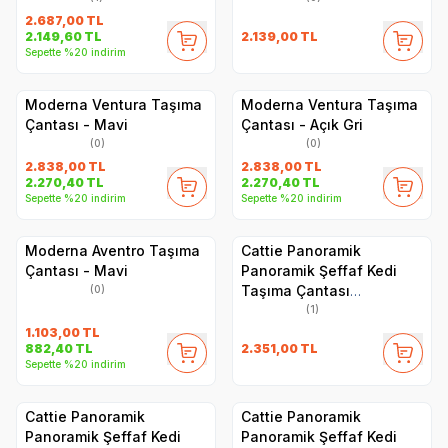
2.687,00
TL
2.139,00
TL
2.149,60
TL
Sepette %20 indirim
Moderna Ventura Taşıma
Moderna Ventura Taşıma
Çantası - Mavi
Çantası - Açık Gri
(0)
(0)
2.838,00
TL
2.838,00
TL
2.270,40
TL
2.270,40
TL
Sepette %20 indirim
Sepette %20 indirim
Moderna Aventro Taşıma
Cattie Panoramik
Çantası - Mavi
Panoramik Şeffaf Kedi
Taşıma Çantası
(0)
30x40x35cm - Yeşil
(1)
1.103,00
TL
2.351,00
TL
882,40
TL
Sepette %20 indirim
Cattie Panoramik
Cattie Panoramik
Panoramik Şeffaf Kedi
Panoramik Şeffaf Kedi