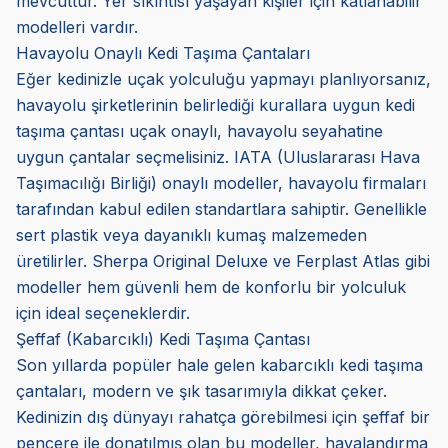
mevcuttur. Yer sıkıntısı yaşayan kişiler için katlanabilir
modelleri vardır.
Havayolu Onaylı Kedi Taşıma Çantaları
Eğer kedinizle uçak yolculuğu yapmayı planlıyorsanız,
havayolu şirketlerinin belirlediği kurallara uygun kedi
taşıma çantası uçak onaylı, havayolu seyahatine
uygun çantalar seçmelisiniz. IATA (Uluslararası Hava
Taşımacılığı Birliği) onaylı modeller, havayolu firmaları
tarafından kabul edilen standartlara sahiptir. Genellikle
sert plastik veya dayanıklı kumaş malzemeden
üretilirler. Sherpa Original Deluxe ve Ferplast Atlas gibi
modeller hem güvenli hem de konforlu bir yolculuk
için ideal seçeneklerdir.
Şeffaf (Kabarcıklı) Kedi Taşıma Çantası
Son yıllarda popüler hale gelen kabarcıklı kedi taşıma
çantaları, modern ve şık tasarımıyla dikkat çeker.
Kedinizin dış dünyayı rahatça görebilmesi için şeffaf bir
pencere ile donatılmış olan bu modeller, havalandırma