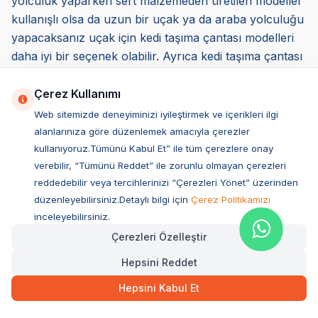
yolculuk yaparken sert malzemeden üretilen modeller
kullanışlı olsa da uzun bir uçak ya da araba yolculuğu
yapacaksanız uçak için kedi taşıma çantası modelleri
daha iyi bir seçenek olabilir. Ayrıca kedi taşıma çantası
uçak yolculuğu için uygun özellikte ve konforda
olmalıdır. Sert ürünler yerine daha yumuşak yapıya
Çerez Kullanımı
sahip ürünleri tercih edebilirsiniz.
Web sitemizde deneyiminizi iyileştirmek ve içerikleri ilgi
*Seçmiş olduğunuz ürünün, havalandırmasının iyi
alanlarınıza göre düzenlemek amacıyla çerezler
olması da belirleyici etkenler arasındadır. Küçük
kullanıyoruz.Tümünü Kabul Et” ile tüm çerezlere onay
dostunuzun sağlıklı şekilde nefes alıp vermesine
verebilir, “Tümünü Reddet” ile zorunlu olmayan çerezleri
reddedebilir veya tercihlerinizi “Çerezleri Yönet” üzerinden
olanak sunar. Ayrıca sıcak ve soğuk havalarda hava
düzenleyebilirsiniz.Detaylı bilgi için
Çerez Politikamızı
sirkülasyonu konusunda destek sağlar.
inceleyebilirsiniz.
*Kedi taşıma çantası modellerinde bir diğer önemli
Çerezleri Özelleştir
etkende temizlik aşamasıdır. Rahat ve kolay
temizlenebilir ürün tercih edebilirsiniz. Böylelikle
Hepsini Reddet
hijyenik bir alanda taşıma olanağı sağlamış olursunuz.
Hepsini Kabul Et
*Üretimde kullanılan malzemenin kalitesi ve sağlık
üzerindeki etkileri de belirleyici kriterler arasında