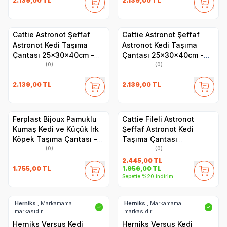
2.139,00
TL
2.139,00
TL
Cattie Astronot Şeffaf
Cattie Astronot Şeffaf
Astronot Kedi Taşıma
Astronot Kedi Taşıma
Çantası 25x30x40cm -
Çantası 25x30x40cm -
Gri
Turuncu
(0)
(0)
2.139,00
TL
2.139,00
TL
Ferplast Bijoux Pamuklu
Cattie Fileli Astronot
Kumaş Kedi ve Küçük Irk
Şeffaf Astronot Kedi
Köpek Taşıma Çantası -
Taşıma Çantası
Ayarlanabilir Omuz Askısı,
25x60x40cm - Gri
(0)
(0)
İç Emniyet Kayışlı,
2.445,00
TL
1.755,00
TL
1.956,00
TL
Fermuarlı - 32x15x34 cm
Sepette %20 indirim
Herniks
, Markamama
Herniks
, Markamama
✓
✓
markasıdır.
markasıdır.
Herniks Versus Kedi
Herniks Versus Kedi