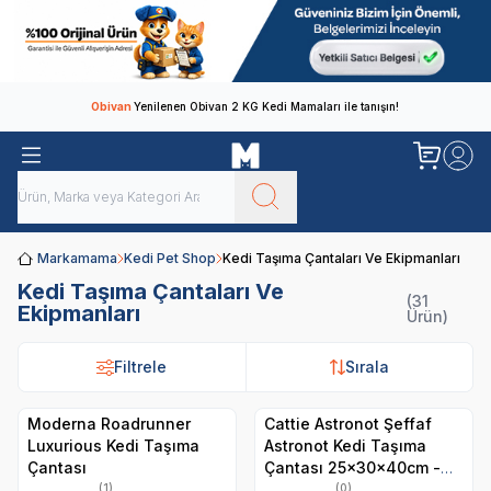
Obivan
Yenilenen Obivan 2 KG Kedi Mamaları ile tanışın!
Markamama
Kedi Pet Shop
Kedi Taşıma Çantaları Ve Ekipmanları
Kedi Taşıma Çantaları Ve
(31
Ekipmanları
Ürün)
Filtrele
Filtrele
Sırala
Sırala
Moderna Roadrunner
Cattie Astronot Şeffaf
Luxurious Kedi Taşıma
Astronot Kedi Taşıma
Çantası
Çantası 25x30x40cm -
Mavi
(1)
(0)