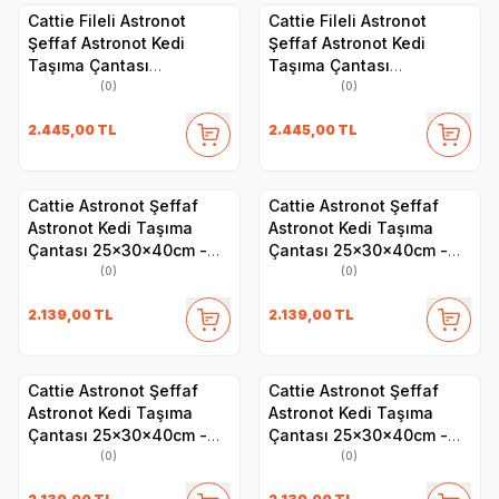
Cattie Fileli Astronot
Cattie Fileli Astronot
Şeffaf Astronot Kedi
Şeffaf Astronot Kedi
Taşıma Çantası
Taşıma Çantası
25x60x40cm - Yeşil
25x60x40cm - Mavi
(0)
(0)
2.445,00
TL
2.445,00
TL
Cattie Astronot Şeffaf
Cattie Astronot Şeffaf
Astronot Kedi Taşıma
Astronot Kedi Taşıma
Çantası 25x30x40cm -
Çantası 25x30x40cm -
Yeşil
Pembe
(0)
(0)
2.139,00
TL
2.139,00
TL
Cattie Astronot Şeffaf
Cattie Astronot Şeffaf
Astronot Kedi Taşıma
Astronot Kedi Taşıma
Çantası 25x30x40cm -
Çantası 25x30x40cm -
Mavi
Kırmızı
(0)
(0)