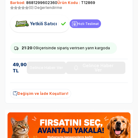
Barkod:
8681299602360
Ürün Kodu :
T12869
(0) Değerlendirme
Yetkili Satıcı
Hızlı Teslimat
21
:20
:08
içerisinde sipariş verirsen yarın kargoda
49,90
Gelince Haber
Gelince Haber Ver
Ver
TL
Değişim ve İade Koşulları!