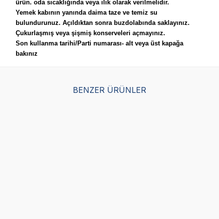
ürün. oda sıcaklığında veya ılık olarak verilmelidir.
Yemek kabının yanında daima taze ve temiz su
bulundurunuz. Açıldıktan sonra buzdolabında saklayınız.
Çukurlaşmış veya şişmiş konserveleri açmayınız.
Son kullanma tarihi/Parti numarası- alt veya üst kapağa
bakınız
BENZER ÜRÜNLER
Royal Canin Starter
Luis Parça Dana Etli
Lui
Mousse Yavru Köpek
Soslu Köpek Yaş
So
Yaş Maması 195 GR
Maması 400 GR
Ma
(6)
(9)
Hediye
Hedi
123,75
TL
49,90
TL
49
99,00
TL
Sepette %20 indirim