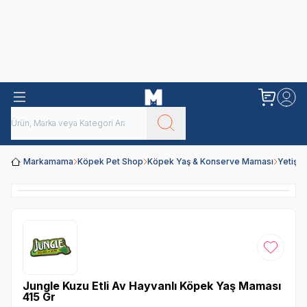
Obivan
Yenilenen Obivan 2 KG Kedi Mamaları ile tanışın!
Markamama
Köpek Pet Shop
Köpek Yaş & Konserve Maması
Yetişk
Favoriye
Jungle Kuzu Etli Av Hayvanlı Köpek Yaş Maması
415 Gr