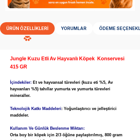
ÜRÜN ÖZELLIKLERI
YORUMLAR
ÖDEME SEÇENEKL
Jungle
Kuzu Etli Av Hayvanlı
Köpek
Konservesi
415 GR
İçindekiler:
Et ve hayvansal türevleri (kuzu eti %5, Av
hayvanları %5) tahıllar yumurta ve yumurta türevleri
mineraller.
Teknolojik Katkı Maddeleri
: Yoğunlaştırıcı ve jelleştirici
maddeler.
Kullanım Ve Günlük Beslenme Miktarı:
Orta boy bir köpek için 2/3 öğüne paylaştırılmış, 800 gram