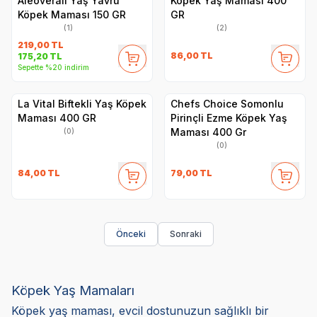
Aleoveralı Yaş Yavru
Köpek Yaş Maması 400
Köpek Maması 150 GR
GR
(1)
(2)
219,00
TL
86,00
TL
175,20
TL
Sepette %20 indirim
La Vital Biftekli Yaş Köpek
Chefs Choice Somonlu
Maması 400 GR
Pirinçli Ezme Köpek Yaş
Maması 400 Gr
(0)
(0)
84,00
TL
79,00
TL
Önceki
Sonraki
Köpek Yaş Mamaları
Köpek yaş maması, evcil dostunuzun sağlıklı bir