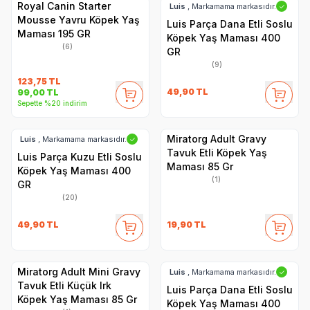
Royal Canin Starter
Luis
, Markamama markasıdır.
✓
Mousse Yavru Köpek Yaş
Luis Parça Dana Etli Soslu
Maması 195 GR
Köpek Yaş Maması 400
(6)
GR
(9)
123,75
TL
49,90
TL
99,00
TL
Sepette %20 indirim
Miratorg Adult Gravy
Luis
, Markamama markasıdır.
✓
Tavuk Etli Köpek Yaş
Luis Parça Kuzu Etli Soslu
Maması 85 Gr
Köpek Yaş Maması 400
(1)
GR
(20)
49,90
TL
19,90
TL
Miratorg Adult Mini Gravy
Luis
, Markamama markasıdır.
✓
Tavuk Etli Küçük Irk
Luis Parça Dana Etli Soslu
Köpek Yaş Maması 85 Gr
Köpek Yaş Maması 400