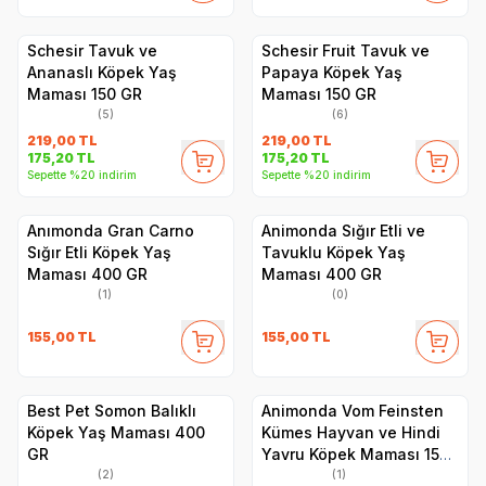
Schesir Tavuk ve
Schesir Fruit Tavuk ve
Ananaslı Köpek Yaş
Papaya Köpek Yaş
Maması 150 GR
Maması 150 GR
(5)
(6)
219,00
TL
219,00
TL
175,20
TL
175,20
TL
Sepette %20 indirim
Sepette %20 indirim
Anımonda Gran Carno
Animonda Sığır Etli ve
Sığır Etli Köpek Yaş
Tavuklu Köpek Yaş
Maması 400 GR
Maması 400 GR
(1)
(0)
155,00
TL
155,00
TL
Best Pet Somon Balıklı
Animonda Vom Feinsten
Köpek Yaş Maması 400
Kümes Hayvan ve Hindi
GR
Yavru Köpek Maması 150
GR
(2)
(1)