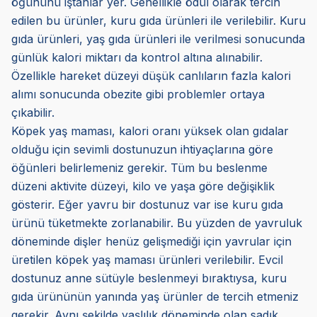
öğününü iştahlar yer. Genellikle ödül olarak tercih
edilen bu ürünler, kuru gıda ürünleri ile verilebilir. Kuru
gıda ürünleri, yaş gıda ürünleri ile verilmesi sonucunda
günlük kalori miktarı da kontrol altına alınabilir.
Özellikle hareket düzeyi düşük canlıların fazla kalori
alımı sonucunda obezite gibi problemler ortaya
çıkabilir.
Köpek yaş maması, kalori oranı yüksek olan gıdalar
olduğu için sevimli dostunuzun ihtiyaçlarına göre
öğünleri belirlemeniz gerekir. Tüm bu beslenme
düzeni aktivite düzeyi, kilo ve yaşa göre değişiklik
gösterir. Eğer yavru bir dostunuz var ise kuru gıda
ürünü tüketmekte zorlanabilir. Bu yüzden de yavruluk
döneminde dişler henüz gelişmediği için yavrular için
üretilen köpek yaş maması ürünleri verilebilir. Evcil
dostunuz anne sütüyle beslenmeyi bıraktıysa, kuru
gıda ürününün yanında yaş ürünler de tercih etmeniz
gerekir. Aynı şekilde yaşlılık döneminde olan sadık