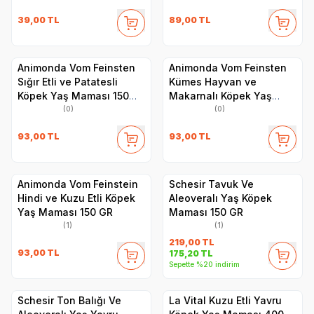
39,00
TL
89,00
TL
Animonda Vom Feinsten
Animonda Vom Feinsten
Sığır Etli ve Patatesli
Kümes Hayvan ve
Köpek Yaş Maması 150
Makarnalı Köpek Yaş
GR
Maması 150 GR
(0)
(0)
93,00
TL
93,00
TL
Animonda Vom Feinstein
Schesir Tavuk Ve
Hindi ve Kuzu Etli Köpek
Aleoveralı Yaş Köpek
Yaş Maması 150 GR
Maması 150 GR
(1)
(1)
219,00
TL
93,00
TL
175,20
TL
Sepette %20 indirim
Schesir Ton Balığı Ve
La Vital Kuzu Etli Yavru