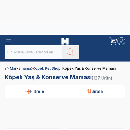
Obivan
Yenilenen Obivan 2 KG Kedi Mamaları ile tanışın!
Markamama
Köpek Pet Shop
Köpek Yaş & Konserve Maması
Köpek Yaş & Konserve Maması
(127 Ürün)
Filtrele
Sırala
Royal Canin
Pro Plan
N&D
Lu