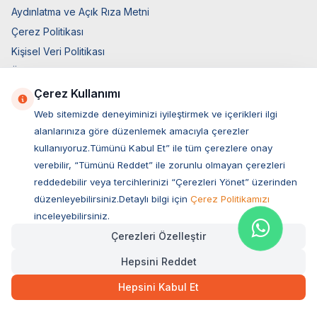
Aydınlatma ve Açık Rıza Metni
Çerez Politikası
Kişisel Veri Politikası
Üyelik ve Kullanım Şartları
Satış Sözleşmesi
Çerez Kullanımı
Teslimat Koşulları
Web sitemizde deneyiminizi iyileştirmek ve içerikleri ilgi
Ticari Elektronik İzin
alanlarınıza göre düzenlemek amacıyla çerezler
kullanıyoruz.Tümünü Kabul Et” ile tüm çerezlere onay
Elektronik İleti Aydınlatma Metni
verebilir, “Tümünü Reddet” ile zorunlu olmayan çerezleri
Hızlı Erişim
reddedebilir veya tercihlerinizi “Çerezleri Yönet” üzerinden
düzenleyebilirsiniz.Detaylı bilgi için
Çerez Politikamızı
Üye Giriş
inceleyebilirsiniz.
Yeni Üyelik
Çerezleri Özelleştir
Orijinal Ürün Garantisi
Hepsini Reddet
Hakkımızda
Bize Ulaşın
Hepsini Kabul Et
Hesap Bilgileri