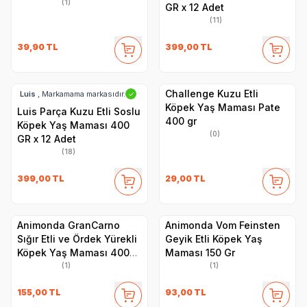
(1)
GR x 12 Adet
(11)
39,90
TL
399,00
TL
Challenge Kuzu Etli
Luis
, Markamama markasıdır.
✓
Köpek Yaş Maması Pate
Luis Parça Kuzu Etli Soslu
400 gr
Köpek Yaş Maması 400
(0)
GR x 12 Adet
(18)
399,00
TL
29,00
TL
Animonda GranCarno
Animonda Vom Feinsten
Sığır Etli ve Ördek Yürekli
Geyik Etli Köpek Yaş
Köpek Yaş Maması 400
Maması 150 Gr
Gr
(1)
(1)
155,00
TL
93,00
TL