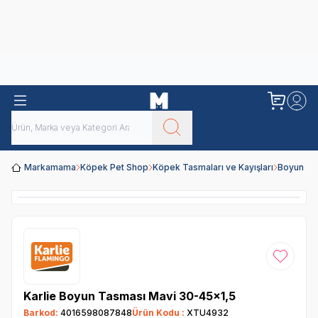
Obivan
Yenilenen Obivan 2 KG Kedi Mamaları ile tanışın!
Markamama
Köpek Pet Shop
Köpek Tasmaları ve Kayışları
Boyun Ta
Favoriye
Karlie Boyun Tasması Mavi 30-45x1,5
Barkod:
4016598087848
Ürün Kodu :
XTU4932