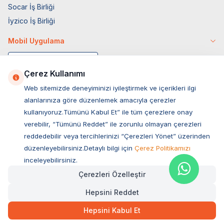
Socar İş Birliği
İyzico İş Birliği
Mobil Uygulama
Çerez Kullanımı
Web sitemizde deneyiminizi iyileştirmek ve içerikleri ilgi
alanlarınıza göre düzenlemek amacıyla çerezler
kullanıyoruz.Tümünü Kabul Et” ile tüm çerezlere onay
verebilir, “Tümünü Reddet” ile zorunlu olmayan çerezleri
reddedebilir veya tercihlerinizi “Çerezleri Yönet” üzerinden
düzenleyebilirsiniz.Detaylı bilgi için
Çerez Politikamızı
Müşteri Hizmetleri
inceleyebilirsiniz.
Çerezleri Özelleştir
Sıkça Sorulan Sorular
Hepsini Reddet
Adres
315,00
TL
Hızlı Teslimat
Ovacık Mah. Hacıoğlu Sok. No:13 Başiskele / KOCAELİ
Hepsini Kabul Et
Müşteri Destek Hattı
SEPETE EKLE