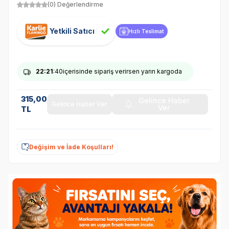
(0) Değerlendirme
Yetkili Satıcı
Hızlı Teslimat
22
:21
:40
içerisinde sipariş verirsen yarın kargoda
315,00
Gelince Haber
Gelince Haber Ver
Ver
TL
Değişim ve İade Koşulları!