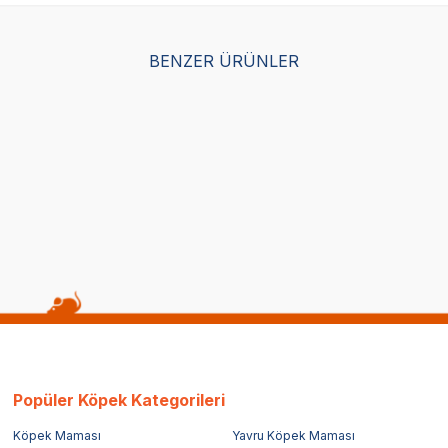
BENZER ÜRÜNLER
Yetkili
Yetkili
Satıcı
Satıcı
öpek Tasması, Pembe, 35-
Beeztees Köpek Boyun Tasmas
m
48-70cm, 25mm
(0)
834,00
TL
583,80
TL
epette %30 indirim
Sepette %30 indirim
Popüler Köpek Kategorileri
Köpek Maması
Yavru Köpek Maması