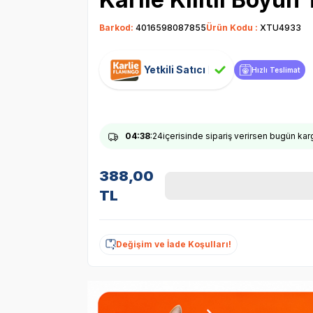
Barkod:
4016598087855
Ürün Kodu :
XTU4933
Yetkili Satıcı
Hızlı Teslimat
04
:38
:23
içerisinde sipariş verirsen bugün ka
388,00
TL
Değişim ve İade Koşulları!