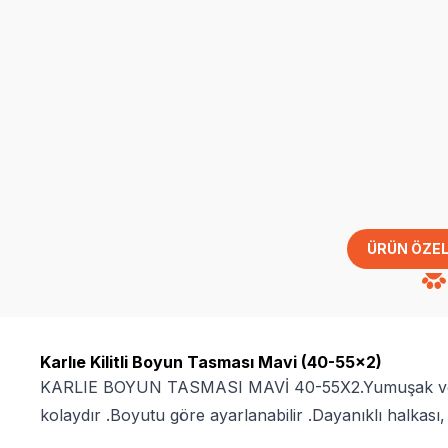
ÜRÜN ÖZEL
Karlıe Kilitli Boyun Tasması Mavi (40-55x2)
KARLIE BOYUN TASMASI MAVİ 40-55X2.Yumuşak ve day
kolaydır .Boyutu göre ayarlanabilir .Dayanıklı halkas