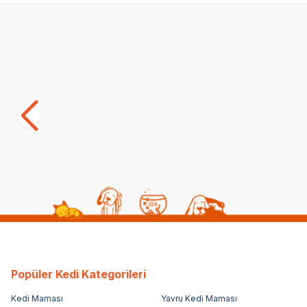
Yetkili
Satıcı
Beeztees Köpek Boyun Tasması, Açık Gri
Beeztees K
Turuncu, 20-30cm
50cm, 20m
(0)
(0)
602,00
TL
843,00
TL
421,40
TL
590,10
TL
Sepette %30 indirim
S
Popüler Kedi Kategorileri
Kedi Maması
Yavru Kedi Maması