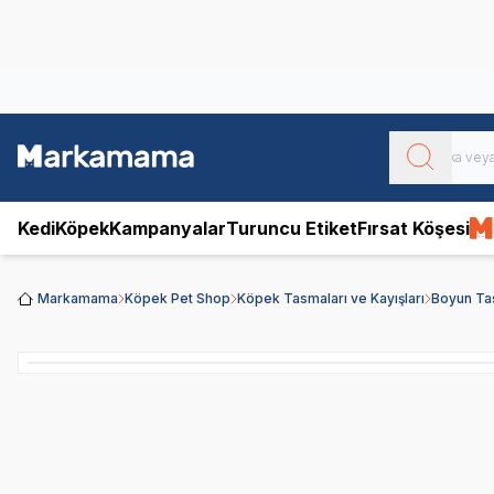
Obivan
Yenilenen Obivan 2 KG Kedi Mamaları ile tanışın!
Kedi
Köpek
Kampanyalar
Turuncu Etiket
Fırsat Köşesi
Markamama
Köpek Pet Shop
Köpek Tasmaları ve Kayışları
Boyun Ta