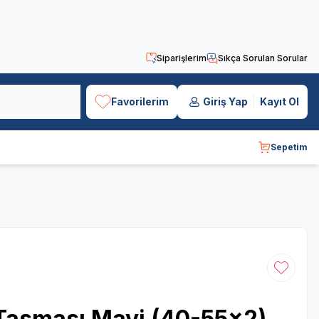
Siparişlerim
Sıkça Sorulan Sorular
Favorilerim
Giriş Yap
Kayıt Ol
Sepetim
Favoriye
n Tasması Mavi (40-55x2)