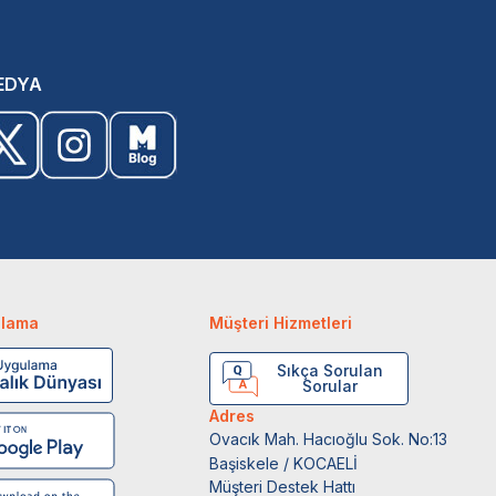
EDYA
ulama
Müşteri Hizmetleri
Sıkça Sorulan
Sorular
Adres
Ovacık Mah. Hacıoğlu Sok. No:13
Başiskele / KOCAELİ
Müşteri Destek Hattı