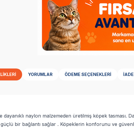
LIKLERI
YORUMLAR
ÖDEME SEÇENEKLERI
İADE
anıklı naylon malzemeden üretilmiş köpek tasması. Daya
ı, güçlü bir bağlantı sağlar . Köpeklerin konforunu ve güve