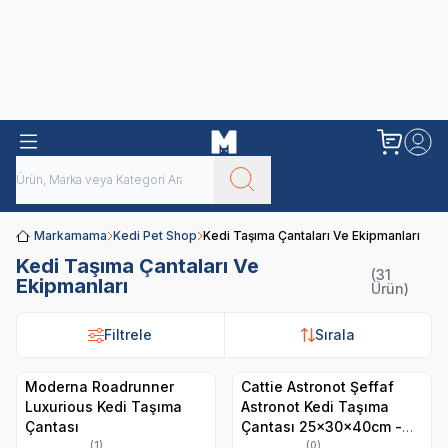
Obivan
Yenilenen Obivan 2 KG Kedi Mamaları ile tanışın!
Markamama
Kedi Pet Shop
Kedi Taşıma Çantaları Ve Ekipmanları
Kedi Taşıma Çantaları Ve
(31
Ekipmanları
Ürün)
Filtrele
Filtrele
Sırala
Sırala
Moderna Roadrunner
Cattie Astronot Şeffaf
Luxurious Kedi Taşıma
Astronot Kedi Taşıma
Çantası
Çantası 25x30x40cm -
Mavi
(1)
(0)