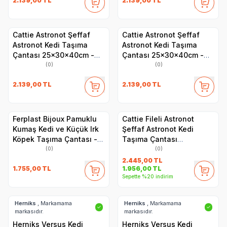
2.139,00
TL
2.139,00
TL
Cattie Astronot Şeffaf
Cattie Astronot Şeffaf
Astronot Kedi Taşıma
Astronot Kedi Taşıma
Çantası 25x30x40cm -
Çantası 25x30x40cm -
Gri
Turuncu
(0)
(0)
2.139,00
TL
2.139,00
TL
Ferplast Bijoux Pamuklu
Cattie Fileli Astronot
Kumaş Kedi ve Küçük Irk
Şeffaf Astronot Kedi
Köpek Taşıma Çantası -
Taşıma Çantası
Ayarlanabilir Omuz Askısı,
25x60x40cm - Gri
(0)
(0)
İç Emniyet Kayışlı,
2.445,00
TL
1.755,00
TL
1.956,00
TL
Fermuarlı - 32x15x34 cm
Sepette %20 indirim
Herniks
, Markamama
Herniks
, Markamama
✓
✓
markasıdır.
markasıdır.
Herniks Versus Kedi
Herniks Versus Kedi