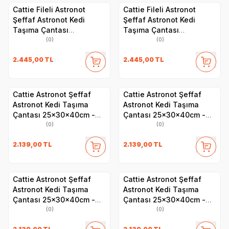
Cattie Fileli Astronot
Cattie Fileli Astronot
Şeffaf Astronot Kedi
Şeffaf Astronot Kedi
Taşıma Çantası
Taşıma Çantası
25x60x40cm - Yeşil
25x60x40cm - Mavi
(0)
(0)
2.445,00
TL
2.445,00
TL
Cattie Astronot Şeffaf
Cattie Astronot Şeffaf
Astronot Kedi Taşıma
Astronot Kedi Taşıma
Çantası 25x30x40cm -
Çantası 25x30x40cm -
Yeşil
Pembe
(0)
(0)
2.139,00
TL
2.139,00
TL
Cattie Astronot Şeffaf
Cattie Astronot Şeffaf
Astronot Kedi Taşıma
Astronot Kedi Taşıma
Çantası 25x30x40cm -
Çantası 25x30x40cm -
Mavi
Kırmızı
(0)
(0)