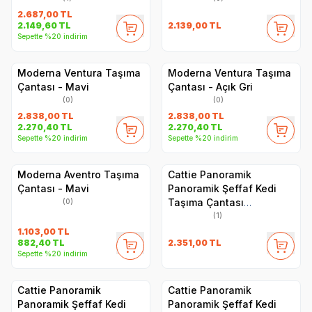
2.687,00
TL
2.139,00
TL
2.149,60
TL
Sepette %20 indirim
Moderna Ventura Taşıma
Moderna Ventura Taşıma
Çantası - Mavi
Çantası - Açık Gri
(0)
(0)
2.838,00
TL
2.838,00
TL
2.270,40
TL
2.270,40
TL
Sepette %20 indirim
Sepette %20 indirim
Moderna Aventro Taşıma
Cattie Panoramik
Çantası - Mavi
Panoramik Şeffaf Kedi
Taşıma Çantası
(0)
30x40x35cm - Yeşil
(1)
1.103,00
TL
2.351,00
TL
882,40
TL
Sepette %20 indirim
Cattie Panoramik
Cattie Panoramik
Panoramik Şeffaf Kedi
Panoramik Şeffaf Kedi