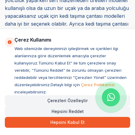
yolculuk yaparken sert malzemeden üretilen modeller
kullanışlı olsa da uzun bir uçak ya da araba yolculuğu
yapacaksanız uçak için kedi taşıma çantası modelleri
daha iyi bir seçenek olabilir. Ayrıca kedi taşıma çantası
uçak yolculuğu için uygun özellikte ve konforda
olmalıdır. Sert ürünler yerine daha yumuşak yapıya
Çerez Kullanımı
sahip ürünleri tercih edebilirsiniz.
Web sitemizde deneyiminizi iyileştirmek ve içerikleri ilgi
*Seçmiş olduğunuz ürünün, havalandırmasının iyi
alanlarınıza göre düzenlemek amacıyla çerezler
olması da belirleyici etkenler arasındadır. Küçük
kullanıyoruz.Tümünü Kabul Et” ile tüm çerezlere onay
dostunuzun sağlıklı şekilde nefes alıp vermesine
verebilir, “Tümünü Reddet” ile zorunlu olmayan çerezleri
reddedebilir veya tercihlerinizi “Çerezleri Yönet” üzerinden
olanak sunar. Ayrıca sıcak ve soğuk havalarda hava
düzenleyebilirsiniz.Detaylı bilgi için
Çerez Politikamızı
sirkülasyonu konusunda destek sağlar.
inceleyebilirsiniz.
*Kedi taşıma çantası modellerinde bir diğer önemli
Çerezleri Özelleştir
etkende temizlik aşamasıdır. Rahat ve kolay
temizlenebilir ürün tercih edebilirsiniz. Böylelikle
Hepsini Reddet
hijyenik bir alanda taşıma olanağı sağlamış olursunuz.
Hepsini Kabul Et
*Üretimde kullanılan malzemenin kalitesi ve sağlık
üzerindeki etkileri de belirleyici kriterler arasında