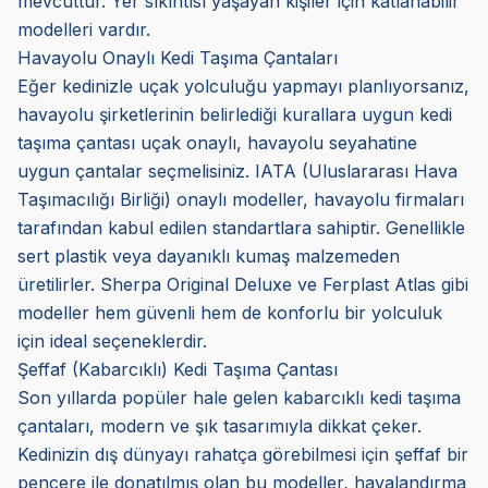
mevcuttur. Yer sıkıntısı yaşayan kişiler için katlanabilir
modelleri vardır.
Havayolu Onaylı Kedi Taşıma Çantaları
Eğer kedinizle uçak yolculuğu yapmayı planlıyorsanız,
havayolu şirketlerinin belirlediği kurallara uygun kedi
taşıma çantası uçak onaylı, havayolu seyahatine
uygun çantalar seçmelisiniz. IATA (Uluslararası Hava
Taşımacılığı Birliği) onaylı modeller, havayolu firmaları
tarafından kabul edilen standartlara sahiptir. Genellikle
sert plastik veya dayanıklı kumaş malzemeden
üretilirler. Sherpa Original Deluxe ve Ferplast Atlas gibi
modeller hem güvenli hem de konforlu bir yolculuk
için ideal seçeneklerdir.
Şeffaf (Kabarcıklı) Kedi Taşıma Çantası
Son yıllarda popüler hale gelen kabarcıklı kedi taşıma
çantaları, modern ve şık tasarımıyla dikkat çeker.
Kedinizin dış dünyayı rahatça görebilmesi için şeffaf bir
pencere ile donatılmış olan bu modeller, havalandırma