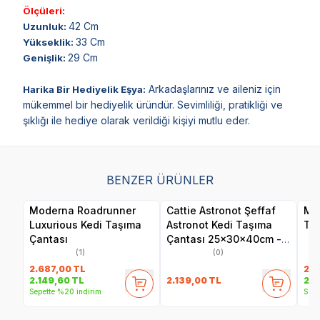
Ölçüleri:
42 Cm
Uzunluk:
33 Cm
Yükseklik:
29 Cm
Genişlik:
Arkadaşlarınız ve aileniz için
Harika Bir Hediyelik Eşya:
mükemmel bir hediyelik üründür. Sevimliliği, pratikliği ve
şıklığı ile hediye olarak verildiği kişiyi mutlu eder.
BENZER ÜRÜNLER
Moderna Roadrunner
Cattie Astronot Şeffaf
Mo
Luxurious Kedi Taşıma
Astronot Kedi Taşıma
Taş
Çantası
Çantası 25x30x40cm -
Mavi
(1)
(0)
2.687,00
TL
2.8
2.139,00
TL
2.149,60
TL
2.2
Sepette %20 indirim
Sepe