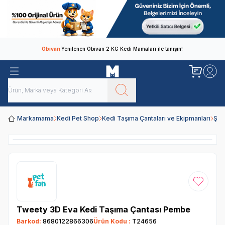
Obivan
Yenilenen Obivan 2 KG Kedi Mamaları ile tanışın!
Markamama
Kedi Pet Shop
Kedi Taşıma Çantaları ve Ekipmanları
Şef
Favoriye
Tweety 3D Eva Kedi Taşıma Çantası Pembe
Barkod:
8680122866306
Ürün Kodu :
T24656