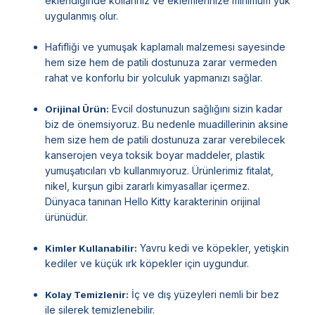
eklendiğinde kollarınız ve eklemlerinize minimum yük
uygulanmış olur.
Hafifliği ve yumuşak kaplamalı malzemesi sayesinde
hem size hem de patili dostunuza zarar vermeden
rahat ve konforlu bir yolculuk yapmanızı sağlar.
Evcil dostunuzun sağlığını sizin kadar
Orijinal Ürün:
biz de önemsiyoruz. Bu nedenle muadillerinin aksine
hem size hem de patili dostunuza zarar verebilecek
kanserojen veya toksik boyar maddeler, plastik
yumuşatıcıları vb kullanmıyoruz. Ürünlerimiz fitalat,
nikel, kurşun gibi zararlı kimyasallar içermez.
Dünyaca tanınan Hello Kitty karakterinin orijinal
ürünüdür.
Yavru kedi ve köpekler, yetişkin
Kimler Kullanabilir:
kediler ve küçük ırk köpekler için uygundur.
İç ve dış yüzeyleri nemli bir bez
Kolay Temizlenir:
ile silerek temizlenebilir.