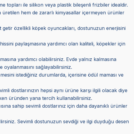
opları ile silikon veya plastik bileşenli frizbiler idealdir.
üretilen hem de zararlı kimyasallar içermeyen ürünler
t getir özellikli köpek oyuncakları, dostunuzun enerjisini
issini paylaşmasına yardımcı olan kaliteli, köpekler için
asına yardımcı olabilirsiniz. Evde yalnız kalmasına
re oyalanmasını sağlayabilirsiniz.
esini istediğiniz durumlarda, içerisine ödül maması ve
li dostlarınızın hepsi aynı ürüne karşı ilgili olacak diye
ken üründen yana tercih kullanabilirsiniz.
ısına sahip sevimli dostlarınız için daha dayanıklı ürünler
rsiniz. Sevimli dostunuzun sevdiği ve ilgi duyduğu desen