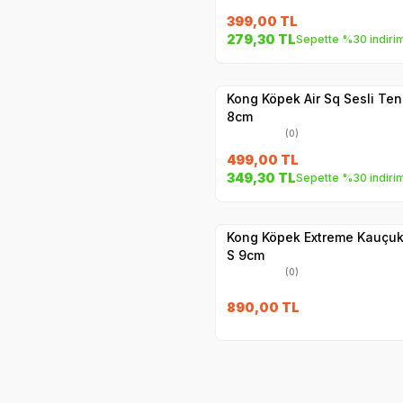
399,00
TL
279,30
TL
Sepette %30 indiri
Yetkili
Satıcı
Hızlı Teslimat
Kong Köpek Air Sq Sesli Ten
8cm
(0)
499,00
TL
349,30
TL
Sepette %30 indiri
Hızlı Teslimat
Yetkili
Satıcı
Kargo Bedava
Kong Köpek Extreme Kauçuk
S 9cm
(0)
890,00
TL