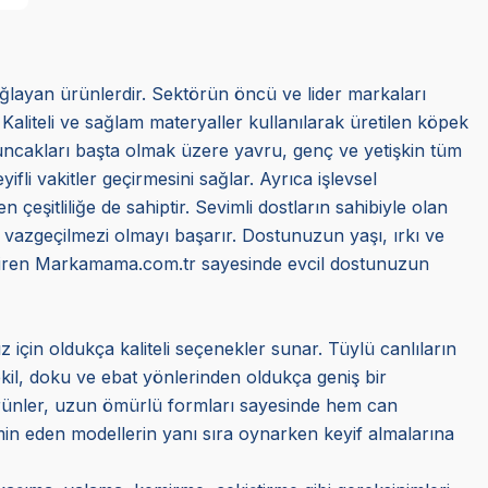
ağlayan ürünlerdir. Sektörün öncü ve lider markaları
 Kaliteli ve sağlam materyaller kullanılarak üretilen köpek
oyuncakları başta olmak üzere yavru, genç ve yetişkin tüm
li vakitler geçirmesini sağlar. Ayrıca işlevsel
 çeşitliliğe de sahiptir. Sevimli dostların sahibiyle olan
e vazgeçilmezi olmayı başarır. Dostunuzun yaşı, ırkı ve
getiren Markamama.com.tr sayesinde evcil dostunuzun
z için oldukça kaliteli seçenekler sunar. Tüylü canlıların
ekil, doku ve ebat yönlerinden oldukça geniş bir
ürünler, uzun ömürlü formları sayesinde hem can
min eden modellerin yanı sıra oynarken keyif almalarına