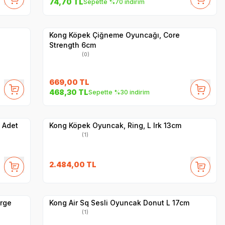
74,70
TL
Sepette %70 indirim
Yetkili
Satıcı
Hızlı Teslimat
Kong Köpek Çiğneme Oyuncağı, Core
Strength 6cm
(0)
669,00
TL
468,30
TL
Sepette %30 indirim
Hızlı Teslimat
Yetkili
Satıcı
Kargo Bedava
 Adet
Kong Köpek Oyuncak, Ring, L Irk 13cm
(1)
2.484,00
TL
Hızlı Teslimat
Yetkili
Satıcı
Kargo Bedava
arge
Kong Air Sq Sesli Oyuncak Donut L 17cm
(1)