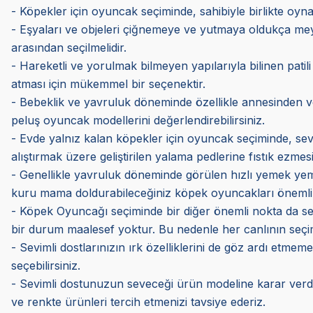
- Köpekler için oyuncak seçiminde, sahibiyle birlikte oynaya
- Eşyaları ve objeleri çiğnemeye ve yutmaya oldukça me
arasından seçilmelidir.
- Hareketli ve yorulmak bilmeyen yapılarıyla bilinen patili
atması için mükemmel bir seçenektir.
- Bebeklik ve yavruluk döneminde özellikle annesinden ve k
peluş oyuncak modellerini değerlendirebilirsiniz.
- Evde yalnız kalan köpekler için oyuncak seçiminde, sev
alıştırmak üzere geliştirilen yalama pedlerine fıstık ezmes
- Genellikle yavruluk döneminde görülen hızlı yemek yeme
kuru mama doldurabileceğiniz köpek oyuncakları önemli 
- Köpek Oyuncağı seçiminde bir diğer önemli nokta da sevi
bir durum maalesef yoktur. Bu nedenle her canlının seçimi 
- Sevimli dostlarınızın ırk özelliklerini de göz ardı etmem
seçebilirsiniz.
- Sevimli dostunuzun seveceği ürün modeline karar verdi
ve renkte ürünleri tercih etmenizi tavsiye ederiz.