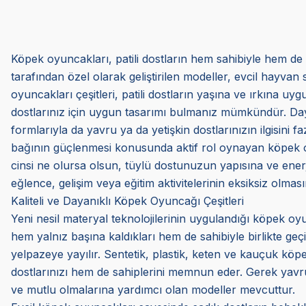
Köpek oyuncakları, patili dostların hem sahibiyle hem de 
tarafından özel olarak geliştirilen modeller, evcil hayvan 
oyuncakları çeşitleri, patili dostların yaşına ve ırkına 
dostlarınız için uygun tasarımı bulmanız mümkündür. Dayan
formlarıyla da yavru ya da yetişkin dostlarınızın ilgisini f
bağının güçlenmesi konusunda aktif rol oynayan köpek oyunc
cinsi ne olursa olsun, tüylü dostunuzun yapısına ve en
eğlence, gelişim veya eğitim aktivitelerinin eksiksiz olmasın
Kaliteli ve Dayanıklı Köpek Oyuncağı Çeşitleri
Yeni nesil materyal teknolojilerinin uygulandığı köpek oyun
hem yalnız başına kaldıkları hem de sahibiyle birlikte ge
yelpazeye yayılır. Sentetik, plastik, keten ve kauçuk k
dostlarınızı hem de sahiplerini memnun eder. Gerek yavru
ve mutlu olmalarına yardımcı olan modeller mevcuttur.