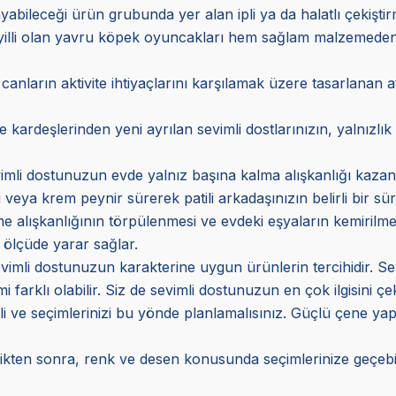
bileceği ürün grubunda yer alan ipli ya da halatlı çekiştirme t
yilli olan yavru köpek oyuncakları hem sağlam malzemeden 
 canların aktivite ihtiyaçlarını karşılamak üzere tasarlanan a
ardeşlerinden yeni ayrılan sevimli dostlarınızın, yalnızlık h
imli dostunuzun evde yalnız başına kalma alışkanlığı kazanm
i veya krem peynir sürerek patili arkadaşınızın belirli bir sü
 alışkanlığının törpülenmesi ve evdeki eşyaların kemirilmem
ölçüde yarar sağlar.
mli dostunuzun karakterine uygun ürünlerin tercihidir. Sevim
farklı olabilir. Siz de sevimli dostunuzun en çok ilgisini çe
eli ve seçimlerinizi bu yönde planlamalısınız. Güçlü çene yap
kten sonra, renk ve desen konusunda seçimlerinize geçebili