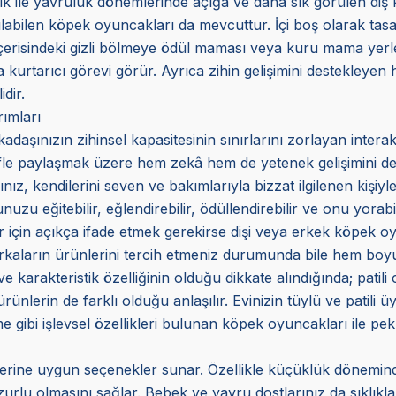
ik ile yavruluk dönemlerinde açığa ve daha sık görülen diş 
nılabilen köpek oyuncakları da mevcuttur. İçi boş olarak tas
 İçerisindeki gizli bölmeye ödül maması veya kuru mama yerl
urtarıcı görevi görür. Ayrıca zihin gelişimini destekleyen ha
dir.
ımları
daşınızın zihinsel kapasitesinin sınırlarını zorlayan interak
yifle paylaşmak üzere hem zekâ hem de yetenek gelişimini dest
nız, kendilerini seven ve bakımlarıyla bizzat ilgilenen kişiyle
zu eğitebilir, eğlendirebilir, ödüllendirebilir ve onu yorabil
 için açıkça ifade etmek gerekirse dişi veya erkek köpek oy
 markaların ürünlerini tercih etmeniz durumunda bile hem bo
 ve karakteristik özelliğinin olduğu dikkate alındığında; patili
 ürünlerin de farklı olduğu anlaşılır. Evinizin tüylü ve patili
me gibi işlevsel özellikleri bulunan köpek oyuncakları ile p
mlerine uygun seçenekler sunar. Özellikle küçüklük dönemin
urlu olmasını sağlar. Bebek ve yavru dostlarınız da sıklıkla