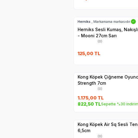
Hızlı Teslimat
Herniks
, Markamama markasıdır.
✓
Herniks Sesli Kumaş, Nakış
- Mooni 27cm Sarı
(0)
125,00
TL
Hızlı Teslimat
Yetkili
Satıcı
Kargo Bedava
Kong Köpek Çiğneme Oyunc
Strength 7cm
(0)
1.175,00
TL
822,50
TL
Sepette %30 indiri
Yetkili
Satıcı
Hızlı Teslimat
Kong Köpek Air Sq Sesli Te
6,5cm
(0)