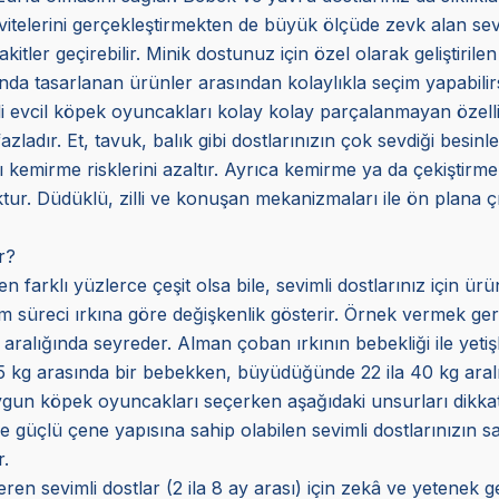
ivitelerini gerçekleştirmekten de büyük ölçüde zevk alan sevim
er geçirebilir. Minik dostunuz için özel olarak geliştirilen y
da tasarlanan ürünler arasından kolaylıkla seçim yapabilirs
li evcil köpek oyuncakları kolay kolay parçalanmayan özelli
azladır. Et, tavuk, balık gibi dostlarınızın çok sevdiği besinl
arı kemirme risklerini azaltır. Ayrıca kemirme ya da çekiştir
ur. Düdüklü, zilli ve konuşan mekanizmaları ile ön plana çık
r?
n farklı yüzlerce çeşit olsa bile, sevimli dostlarınız için ür
im süreci ırkına göre değişkenlik gösterir. Örnek vermek gerekir
 aralığında seyreder. Alman çoban ırkının bebekliği ile yetişki
75 kg arasında bir bebekken, büyüdüğünde 22 ila 40 kg aralı
ygun köpek oyuncakları seçerken aşağıdaki unsurları dikkate 
güçlü çene yapısına sahip olabilen sevimli dostlarınızın sa
.
n sevimli dostlar (2 ila 8 ay arası) için zekâ ve yetenek gel