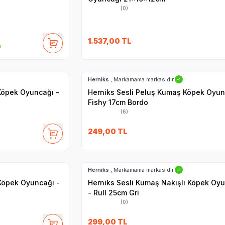
(0)
1.537,00
TL
m
Hızlı Teslimat
Herniks
, Markamama markasıdır.
✓
Köpek Oyuncağı -
Herniks Sesli Peluş Kumaş Köpek Oyun
Fishy 17cm Bordo
(6)
249,00
TL
Hızlı Teslimat
Herniks
, Markamama markasıdır.
✓
 Köpek Oyuncağı -
Herniks Sesli Kumaş Nakışlı Köpek Oy
- Rull 25cm Gri
(0)
299,00
TL