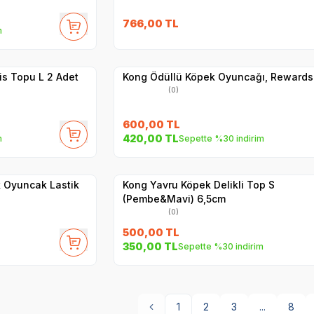
766,00
TL
m
Yetkili
Satıcı
Hızlı Teslimat
is Topu L 2 Adet
Kong Ödüllü Köpek Oyuncağı, Rewards
(0)
600,00
TL
420,00
TL
m
Sepette %30 indirim
Yetkili
Satıcı
Hızlı Teslimat
 Oyuncak Lastik
Kong Yavru Köpek Delikli Top S
(Pembe&Mavi) 6,5cm
(0)
500,00
TL
350,00
TL
Sepette %30 indirim
1
2
3
...
8