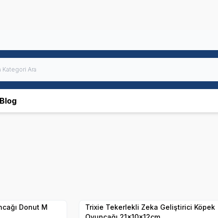
Blog
Hızlı Teslimat
Yetkili
Satıcı
Kargo Bedava
ncağı Donut M
Trixie Tekerlekli Zeka Geliştirici Köpek
Oyuncağı 21x10x12cm