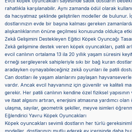
Evcil köpek oyuncakları sayesinde sadık dostların bebekl
rahatlıkla karşılanabilir. Aynı zamanda ödül olarak kulla
da hacıyatmaz şeklinde geliştirilen modeller de bulunur.
dostlarınızın evde bir başına kalması gereken zamanlarda k
alışkanlıklarının önüne geçilmesi konusunda oldukça etkili
Zekâ Gelişimini Destekleyen Eğitici Köpek Oyuncağı Tasar
Zekâ gelişimine destek veren köpek oyuncakları, patili arka
evcil canlının ortalama 13 ila 20 yıllık yaşam süresini ke
örneği sergileyerek sahipleriyle sıkı bir bağ kuran dostları
aradayken oynayabileceğiniz zekâ oyunları ile patili dostunu
Can dostları ile yaşam alanlarını paylaşan hayvanseverler
vardır. Ancak evcil hayvanınız için güvenilir ve kaliteli
gerekir. Her patili canlının kendine özel fiziksel yapısının
ve itaat algısını artıran, enerjisini atmasına yardımcı olan
ulaşma, sayılar, geometrik şekiller, meyve isimleri öğren
Eğlendirici Yavru Köpek Oyuncakları
Köpek oyuncakları sevimli dostların her türlü gereksini
modeller, dostlarınızı mutlu ederek ev içerisinde daha huz