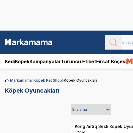
Obivan
Yenilenen Obivan 2 KG Kedi Mamaları ile tanışın!
Kedi
Köpek
Kampanyalar
Turuncu Etiket
Fırsat Köşesi
Markamama
Köpek Pet Shop
Köpek Oyuncakları
Köpek Oyuncakları
Yetkili
Satıcı
Hızlı Teslimat
Kong AirSq Sesli Köpek Oyu
12cm