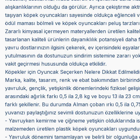
alışkanlıklarının olduğu da görülür. Ayrıca çekiştirme akt
taşıyan köpek oyuncakları sayesinde oldukça eğlenceli vakitl
ödül maması bölmeli ve köpek oyuncakları peluş tarzların
Zararlı kimyasal içermeyen materyallerden üretilen kalite
tasarlanan kaliteli ürünlerin dayanıklılık potansiyeli daha f
yavru dostlarınızın ilgisini çekerek, ev içerisindeki eşyal
yutulmasının da dostunuzun sindirim sistemine zararı yokt
vakit geçirmesi hususunda oldukça etkilidir.
Köpekler için Oyuncak Seçerken Nelere Dikkat Edilmelidi
Marka, kalite, tasarım, renk ve ebat bakımından birbirinde
yavruluk, gençlik, yetişkinlik dönemlerindeki fiziksel geliş
arasındaki ağırlık farkı 0,5 ila 2,8 kg ve boyu 13 ila 23 cm
farklı şekillenir. Bu durumda Alman çoban ırkı 0,5 ila 0,
yuvanızı paylaştığınız sevimli dostunuzun özelliklerine u
- Yavruyken kemirme ve çiğneme yetişkin olduklarında ise 
malzemeden üretilen plastik köpek oyuncakları uygundur
- Yavruluk dönemini tamamlayan ve belirli bir olgunluğa ere