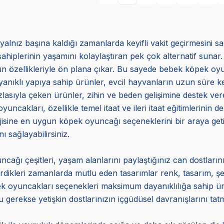
yalnız başına kaldığı zamanlarda keyifli vakit geçirmesini s
sahiplerinin yaşamını kolaylaştıran pek çok alternatif sunar.
uygun özellikleriyle ön plana çıkar. Bu sayede bebek köpek 
ıklı yapıya sahip ürünler, evcil hayvanların uzun süre keyif
azlasıyla çeken ürünler, zihin ve beden gelişimine destek veren
akları, özellikle temel itaat ve ileri itaat eğitimlerinin d
erjisine en uygun köpek oyuncağı seçeneklerini bir araya 
ı sağlayabilirsiniz.
cağı çeşitleri, yaşam alanlarını paylaştığınız can dostlarını
çirdikleri zamanlarda mutlu eden tasarımlar renk, tasarım, ş
öpek oyuncakları seçenekleri maksimum dayanıklılığa sahip 
 gerekse yetişkin dostlarınızın içgüdüsel davranışlarını tat