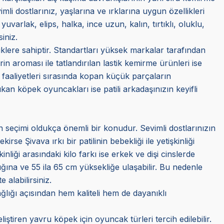
li dostlarınız, yaşlarına ve ırklarına uygun özellikleri
uvarlak, elips, halka, ince uzun, kalın, tırtıklı, oluklu,
iniz.
klere sahiptir. Standartları yüksek markalar tarafından
erin aroması ile tatlandırılan lastik kemirme ürünleri ise
me faaliyetleri sırasında kopan küçük parçaların
an köpek oyuncakları ise patili arkadaşınızın keyifli
ün seçimi oldukça önemli bir konudur. Sevimli dostlarınızın
se Şivava ırkı bir patilinin bebekliği ile yetişkinliği
nliği arasındaki kilo farkı ise erkek ve dişi cinslerde
ğına ve 55 ila 65 cm yüksekliğe ulaşabilir. Bu nedenle
alabilirsiniz.
ğlığı açısından hem kaliteli hem de dayanıklı
iştiren yavru köpek için oyuncak türleri tercih edilebilir.