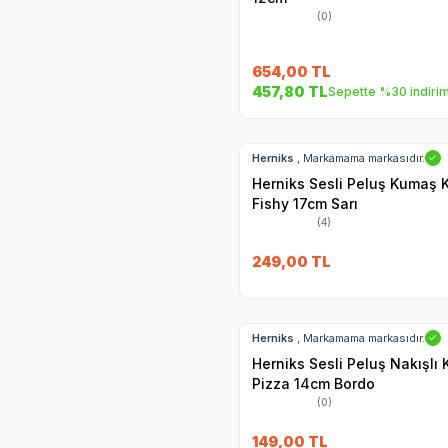
(0)
654,00
TL
457,80
TL
Sepette %30 indiri
Hızlı Teslimat
Herniks
, Markamama markasıdır.
✓
Herniks Sesli Peluş Kumaş 
Fishy 17cm Sarı
(4)
249,00
TL
Hızlı Teslimat
Herniks
, Markamama markasıdır.
✓
Herniks Sesli Peluş Nakışlı
Pizza 14cm Bordo
(0)
149,00
TL