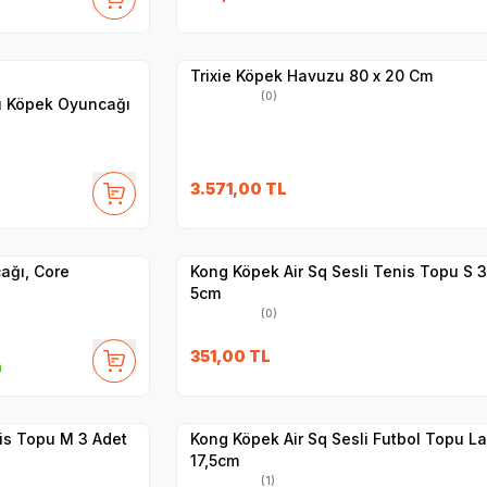
Hızlı Teslimat
Yetkili
Satıcı
Kargo Bedava
Trixie Köpek Havuzu 80 x 20 Cm
(0)
lı Köpek Oyuncağı
3.571,00
TL
Yetkili
Satıcı
Hızlı Teslimat
ağı, Core
Kong Köpek Air Sq Sesli Tenis Topu S 3
5cm
(0)
351,00
TL
m
Yetkili
Satıcı
Hızlı Teslimat
nis Topu M 3 Adet
Kong Köpek Air Sq Sesli Futbol Topu L
17,5cm
(1)