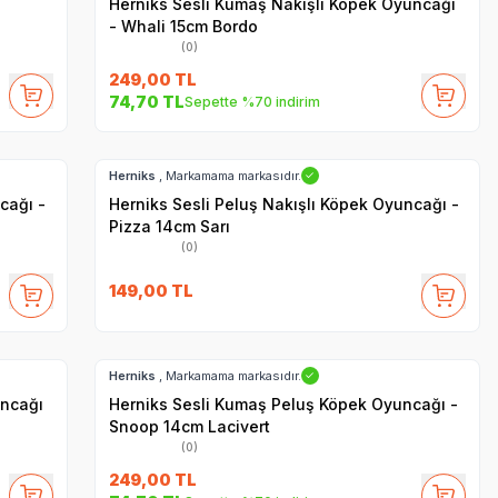
Herniks Sesli Kumaş Nakışlı Köpek Oyuncağı
- Whali 15cm Bordo
(0)
249,00
TL
74,70
TL
Sepette %70 indirim
Hızlı Teslimat
Herniks
, Markamama markasıdır.
✓
cağı -
Herniks Sesli Peluş Nakışlı Köpek Oyuncağı -
Pizza 14cm Sarı
(0)
149,00
TL
Hızlı Teslimat
Herniks
, Markamama markasıdır.
✓
uncağı
Herniks Sesli Kumaş Peluş Köpek Oyuncağı -
Snoop 14cm Lacivert
(0)
249,00
TL