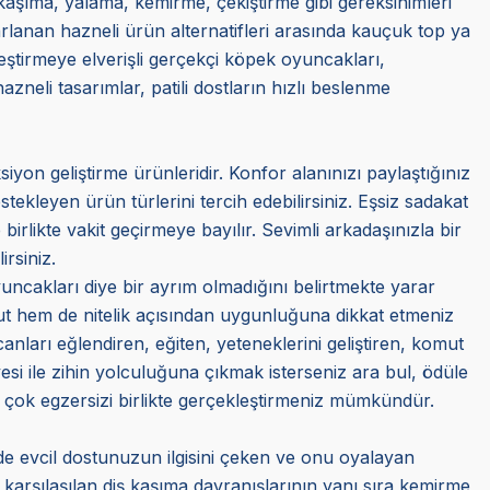
kaşıma, yalama, kemirme, çekiştirme gibi gereksinimleri
arlanan hazneli ürün alternatifleri arasında kauçuk top ya
eştirmeye elverişli gerçekçi köpek oyuncakları,
zneli tasarımlar, patili dostların hızlı beslenme
siyon geliştirme ürünleridir. Konfor alanınızı paylaştığınız
ekleyen ürün türlerini tercih edebilirsiniz. Eşsiz sadakat
 birlikte vakit geçirmeye bayılır. Sevimli arkadaşınızla bir
irsiniz.
uncakları diye bir ayrım olmadığını belirtmekte yarar
yut hem de nitelik açısından uygunluğuna dikkat etmeniz
 canları eğlendiren, eğiten, yeteneklerini geliştiren, komut
 üyesi ile zihin yolculuğuna çıkmak isterseniz ara bul, ödüle
ek çok egzersizi birlikte gerçekleştirmeniz mümkündür.
de evcil dostunuzun ilgisini çeken ve onu oyalayan
 karşılaşılan diş kaşıma davranışlarının yanı sıra kemirme